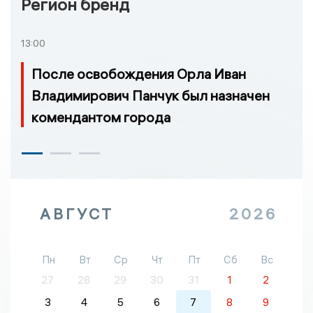
Регион бренд
13:00
После освобождения Орла Иван
Владимирович Панчук был назначен
комендантом города
АВГУСТ
2026
Пн
Вт
Ср
Чт
Пт
Сб
Вс
27
28
29
30
31
1
2
3
4
5
6
7
8
9