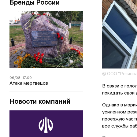
Бренды России
© ООО "Региона
06/08
17:00
Атака мертвецов
В связи с гол
покидать свои 
Новости компаний
Однако в мэрии
усиленном реж
проезжую часть
все службы раб