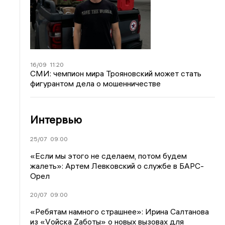
16/09
11:20
СМИ: чемпион мира Трояновский может стать
фигурантом дела о мошенничестве
Интервью
25/07
09:00
«Если мы этого не сделаем, потом будем
жалеть»: Артем Левковский о службе в БАРС-
Орел
20/07
09:00
«Ребятам намного страшнее»: Ирина Салтанова
из «Vойска Zаботы» о новых вызовах для