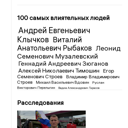
100 самых влиятельных людей
Андрей Евгеньевич
Клычков
Виталий
Анатольевич Рыбаков
Леонид
Семенович Музалевский
Геннадий Андреевич Зюганов
Алексей Николаевич Тимошин
Егор
Семенович Строев
Владимир Владимирович
Строев
Михаил Васильевич Вдовин
Руслан
Викторович Перелыгин
Вадим Александрович Тарасов
Расследования