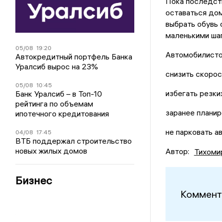
Пока последст
оставаться дом
выбрать обувь 
маленькими шаг
05/08
19:20
Автомобилисто
Автокредитный портфель Банка
Уралсиб вырос на 23%
снизить скорос
05/08
10:45
избегать резки
Банк Уралсиб – в Топ-10
рейтинга по объемам
заранее планир
ипотечного кредитования
не парковать а
04/08
17:45
ВТБ поддержал строительство
новых жилых домов
Автор:
Тихоми
Бизнес
Коммент