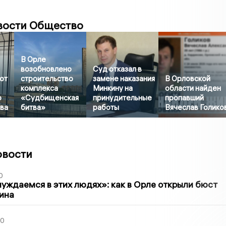
вости Общество
В Орле
возобновлено
Суд отказал в
ют
строительство
замене наказания
В Орловской
комплекса
Минкину на
области найден
о
«Судбищенская
принудительные
пропавший
ва
битва»
работы
Вячеслав Голико
овости
0
уждаемся в этих людях»: как в Орле открыли бюст
ина
30