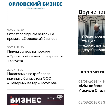
Другие но
03/08
12:30
Стартовал прием заявок на
В Орле прода
премию «Орловский бизнес»
станцию
техосмотра п
30/07
16:30
делу Коршуно
Прием заявок на премию
«Орловский бизнес» откроется
1 августа
22/07
18:30
Главные н
Налоговики потребовали
признать банкротом ООО
05/08/2026 14:3
«Северный ветер» Бутусова
«Мы сейчас н
Иосифа Стал
05/08/2026 08: