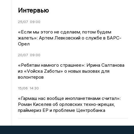
Интервью
25/07
09:00
«Если мы этого не сделаем, потом будем
жалеть»: Артем Левковский о службе в БАРС-
Орел
20/07
09:00
«Ребятам намного страшнее»: Ирина Салтанова
из «Vойска Zаботы» о новых вызовах для
волонтеров
15/06
14:30
«Гармаш нас вообще инопланетянами считал»:
Роман Киселев об орловских техно-жрецах,
праймериз ЕР и проблеме Центробанка