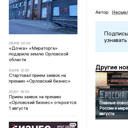
Автор:
Несмел
Подписы
узнавать
06/08
20:00
«Дочка» «Мираторга»
подарила землю Орловской
области
Другие но
03/08
12:30
Стартовал прием заявок на
премию «Орловский бизнес»
30/07
16:30
Прием заявок на премию
«Орловский бизнес» откроется
Главные новос
1 августа
России и мире
августа