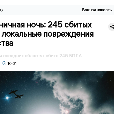
Важная новость
ВО
ничная ночь: 245 сбитых
 локальные повреждения
тва
и соседних областях сбито 245 БПЛА
10:01