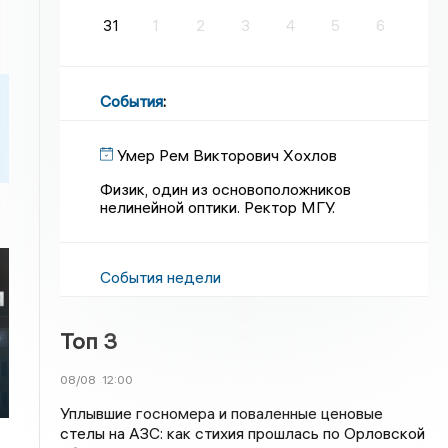
31
1
2
3
4
5
6
События
:
Умер Рем Викторович Хохлов
Физик, один из основоположников
нелинейной оптики. Ректор МГУ.
События недели
Топ 3
08/08
12:00
Уплывшие госномера и поваленные ценовые
стелы на АЗС: как стихия прошлась по Орловской