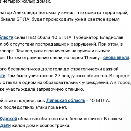
в четырех жилых домах.
атор Александр Богомаз уточнил, что осмотр территорий,
сбивали БПЛА, будет происходить уже в светлое время
бласти
силы ПВО сбили 40 БПЛА. Губернатор Владислав
об отсутствии пострадавших и разрушений. При этом, в
ропорт. Там вводили ограничение на прием и выпуск
в. Потом ограничение сняли, но через 11 минут
снова ввели
.
ого беспилотников долетели до стратегически важной
сти
. Там было уничтожено 27 воздушных объектов. В городе
 стекла в одном из образовательных учреждений. А в горо
же участь ждала заправочную станцию.
ой атаке подверглась
Липецкая область
- 10 БПЛА.
 последствиях атаки пока нет.
Курской
областях сбито по пять беспилотников. В нашем
адали
жилой дом и хозпостройка.