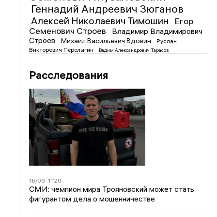
Геннадий Андреевич Зюганов
Алексей Николаевич Тимошин
Егор
Семенович Строев
Владимир Владимирович
Строев
Михаил Васильевич Вдовин
Руслан
Викторович Перелыгин
Вадим Александрович Тарасов
Расследования
16/09
11:20
СМИ: чемпион мира Трояновский может стать
фигурантом дела о мошенничестве