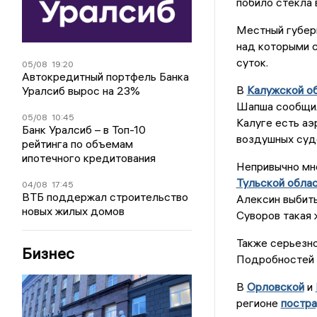
побило стекла 
Местный губерн
над которыми 
суток.
05/08
19:20
Автокредитный портфель Банка
В
Калужской о
Уралсиб вырос на 23%
Шапша сообщил 
05/08
10:45
Калуге есть аэ
Банк Уралсиб – в Топ-10
воздушных судо
рейтинга по объемам
ипотечного кредитования
Непривычно мн
Тульской обла
04/08
17:45
ВТБ поддержал строительство
Алексин выбиты
новых жилых домов
Суворов такая 
Также серьезн
Бизнес
Подробностей о
В
Орловской
и
регионе
постр