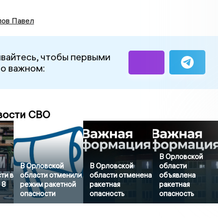
ов Павел
вайтесь, чтобы первыми
 о важном:
вости СВО
В Орловской
В Орловской
В Орловской
области
ти в
области отменили
области отменена
объявлена
 8
режим ракетной
ракетная
ракетная
опасности
опасность
опасность