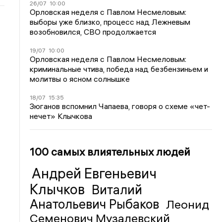
26/07
10:00
Орловская неделя с Павлом Несмеловым:
выборы уже близко, процесс над Лежневым
возобновился, СВО продолжается
19/07
10:00
Орловская неделя с Павлом Несмеловым:
криминальные чтива, победа над безбензиньем и
молитвы о ясном солнышке
18/07
15:35
Зюганов вспомнил Чапаева, говоря о схеме «чет-
нечет» Клычкова
100 самых влиятельных людей
Андрей Евгеньевич
Клычков
Виталий
Анатольевич Рыбаков
Леонид
Семенович Музалевский