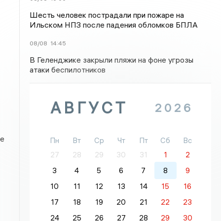
Шесть человек пострадали при пожаре на
Ильском НПЗ после падения обломков БПЛА
08/08
14:45
В Геленджике закрыли пляжи на фоне угрозы
атаки беспилотников
АВГУСТ
2026
де
Пн
Вт
Ср
Чт
Пт
Сб
Вс
27
28
29
30
31
1
2
3
4
5
6
7
8
9
10
11
12
13
14
15
16
17
18
19
20
21
22
23
24
25
26
27
28
29
30