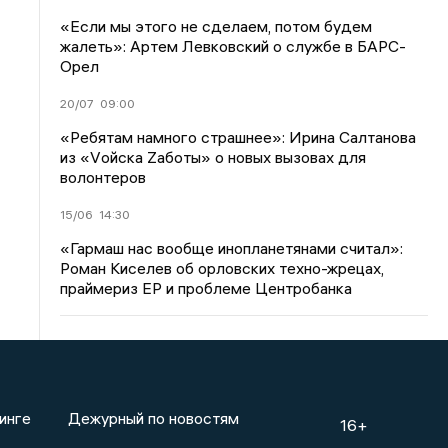
«Если мы этого не сделаем, потом будем
жалеть»: Артем Левковский о службе в БАРС-
Орел
20/07
09:00
«Ребятам намного страшнее»: Ирина Салтанова
из «Vойска Zаботы» о новых вызовах для
волонтеров
15/06
14:30
«Гармаш нас вообще инопланетянами считал»:
Роман Киселев об орловских техно-жрецах,
праймериз ЕР и проблеме Центробанка
инге
Дежурный по новостям
16+