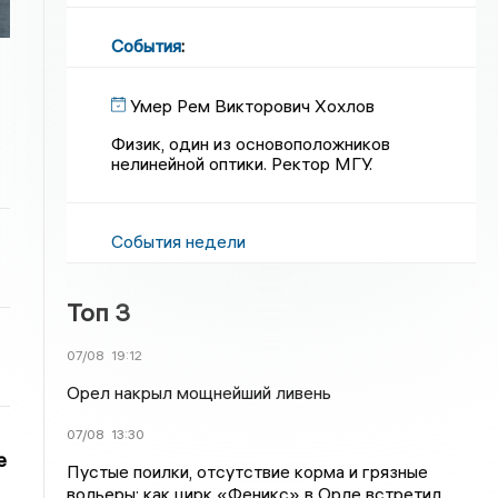
События
:
Умер Рем Викторович Хохлов
Физик, один из основоположников
нелинейной оптики. Ректор МГУ.
События недели
Топ 3
07/08
19:12
Орел накрыл мощнейший ливень
07/08
13:30
е
Пустые поилки, отсутствие корма и грязные
вольеры: как цирк «Феникс» в Орле встретил