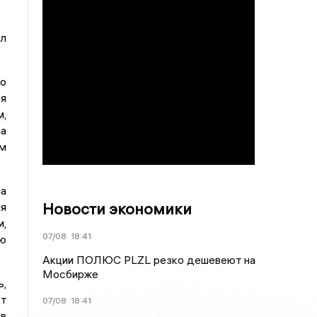
ал
го
ря
,
ла
им
а
Новости экономики
ия
и,
07/08
18:41
ю
Акции ПОЛЮС PLZL резко дешевеют на
Мосбирже
ь,
ст
07/08
18:41
 в