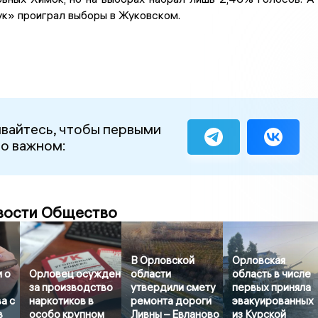
ук» проиграл выборы в Жуковском.
вайтесь, чтобы первыми
 о важном:
вости Общество
В Орловской
Орловская
 о
Орловец осужден
области
область в числе
за производство
утвердили смету
первых приняла
а с
наркотиков в
ремонта дороги
эвакуированных
в
особо крупном
Ливны – Евланово
из Курской