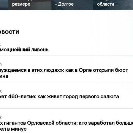
размере
– Долгое
области
овости
2
 мощнейший ливень
0
уждаемся в этих людях»: как в Орле открыли бюст
ина
30
ет 460-летие: как живет город первого салюта
30
х гигантов Орловской области: кто заработал больш
шел в минус