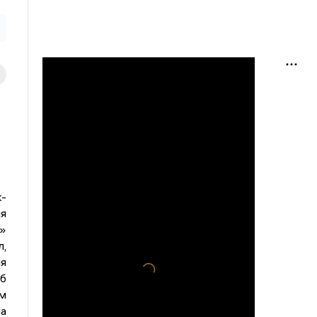
к-
я
»
л,
я
об
м
на