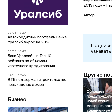
2013 году «Па
Автор:
05/08
19:20
Автокредитный портфель Банка
Уралсиб вырос на 23%
Подписы
узнавать
05/08
10:45
Банк Уралсиб – в Топ-10
рейтинга по объемам
ипотечного кредитования
Другие но
04/08
17:45
ВТБ поддержал строительство
новых жилых домов
Орловцев
предупредили
Бизнес
новой схеме
мошенничеств
вовлечением 