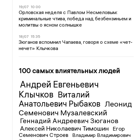
19/07
10:00
Орловская неделя с Павлом Несмеловым:
криминальные чтива, победа над безбензиньем и
молитвы о ясном солнышке
18/07
15:35
Зюганов вспомнил Чапаева, говоря о схеме «чет-
нечет» Клычкова
100 самых влиятельных людей
Андрей Евгеньевич
Клычков
Виталий
Анатольевич Рыбаков
Леонид
Семенович Музалевский
Геннадий Андреевич Зюганов
Алексей Николаевич Тимошин
Егор
Семенович Строев
Владимир Владимирович