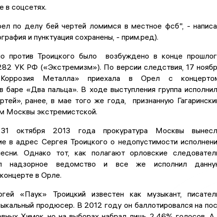
е в соцсетях.
рел по делу бей чертей ломимся в местное фсб", - напис
графия и пунктуация сохранены, - прим.ред).
ло против Троицкого было возбуждено в конце прошло
. 282 УК РФ («Экстремизм»). По версии следствия, 17 нояб
Коррозия Металла» приехала в Орел с концертом
в баре «Два пальца». В ходе выступления группа исполни
ртей», ранее, в мае того же года, признанную Гагаринск
м Москвы экстремистской.
 31 октября 2013 года прокуратура Москвы вынесл
е в адрес Сергея Троицкого о недопустимости исполнен
есни. Однако тот, как полагают орловские следовател
вал надзорное ведомство и все же исполнил данну
концерте в Орле.
гей «Паук» Троицкий известен как музыкант, писател
ыкальный продюсер. В 2012 году он баллотировался на по
вных Химок, но на выборах набрал лишь 2,46% голосов. А