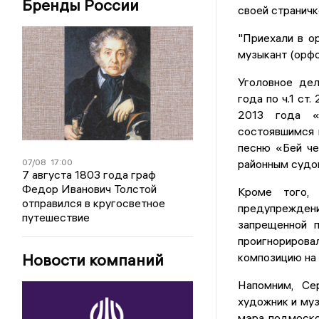
Бренды России
своей страничк
"Приехали в о
музыкант (орфо
Уголовное де
года по ч.1 ст
2013 года «
состоявшимся 
песню «Бей че
07/08
17:00
районным судо
7 августа 1803 года граф
Федор Иванович Толстой
Кроме того,
отправился в кругосветное
предупреждени
путешествие
запрещенной п
проигнориро
Новости компаний
композицию на 
Напомним, Сер
художник и муз
мэра подмоско