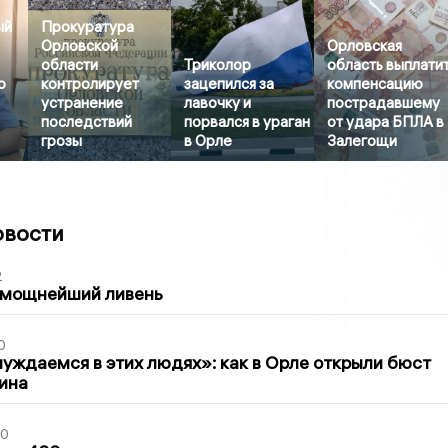
ый
Прокуратура
Орловской
Орловская
области
Триколор
область выплати
о
контролирует
зацепился за
компенсацию
устранение
лавочку и
пострадавшему
последствий
порвался в ураган
от удара БПЛА в
грозы
в Орле
Залегощи
овости
2
 мощнейший ливень
0
уждаемся в этих людях»: как в Орле открыли бюст
ина
30