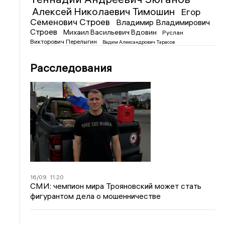
Алексей Николаевич Тимошин
Егор
Семенович Строев
Владимир Владимирович
Строев
Михаил Васильевич Вдовин
Руслан
Викторович Перелыгин
Вадим Александрович Тарасов
Расследования
16/09
11:20
СМИ: чемпион мира Трояновский может стать
фигурантом дела о мошенничестве