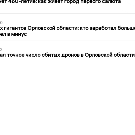
ет 460-летие: как живет город первого салюта
30
х гигантов Орловской области: кто заработал больш
шел в минус
02
ал точное число сбитых дронов в Орловской области
2