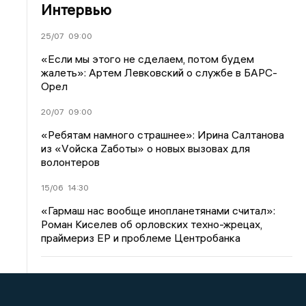
Интервью
25/07
09:00
«Если мы этого не сделаем, потом будем
жалеть»: Артем Левковский о службе в БАРС-
Орел
20/07
09:00
«Ребятам намного страшнее»: Ирина Салтанова
из «Vойска Zаботы» о новых вызовах для
волонтеров
15/06
14:30
«Гармаш нас вообще инопланетянами считал»:
Роман Киселев об орловских техно-жрецах,
праймериз ЕР и проблеме Центробанка