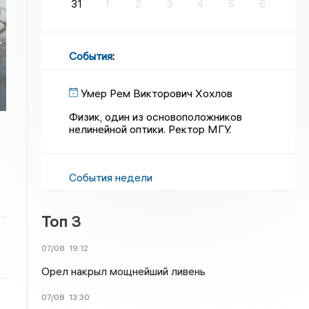
31
1
2
3
4
5
6
т
События
:
Умер Рем Викторович Хохлов
Физик, один из основоположников
нелинейной оптики. Ректор МГУ.
События недели
Топ 3
07/08
19:12
Орел накрыл мощнейший ливень
07/08
13:30