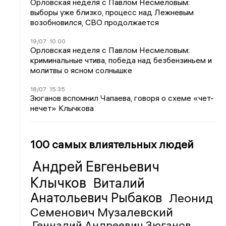
Орловская неделя с Павлом Несмеловым:
выборы уже близко, процесс над Лежневым
возобновился, СВО продолжается
19/07
10:00
Орловская неделя с Павлом Несмеловым:
криминальные чтива, победа над безбензиньем и
молитвы о ясном солнышке
18/07
15:35
Зюганов вспомнил Чапаева, говоря о схеме «чет-
нечет» Клычкова
100 самых влиятельных людей
Андрей Евгеньевич
Клычков
Виталий
Анатольевич Рыбаков
Леонид
Семенович Музалевский
Геннадий Андреевич Зюганов