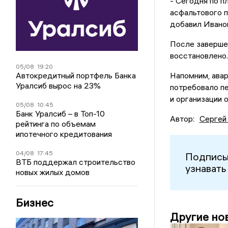
- Сегодня по п
асфальтового п
добавил Ивано
После заверше
восстановлено.
05/08
19:20
Автокредитный портфель Банка
Напомним, авар
Уралсиб вырос на 23%
потребовало п
и организации 
05/08
10:45
Банк Уралсиб – в Топ-10
Автор:
Сергей
рейтинга по объемам
ипотечного кредитования
04/08
17:45
Подписы
ВТБ поддержал строительство
узнавать
новых жилых домов
Бизнес
Другие но