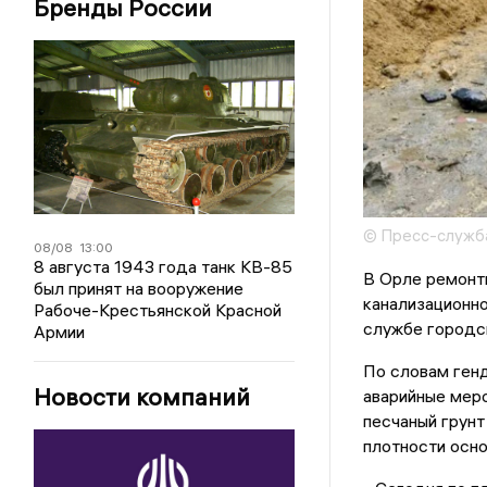
Бренды России
© Пресс-служб
08/08
13:00
8 августа 1943 года танк КВ-85
В Орле ремонтн
был принят на вооружение
канализационно
Рабоче-Крестьянской Красной
службе городс
Армии
По словам ген
Новости компаний
аварийные меро
песчаный грунт
плотности осно