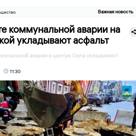
Важная новость
щество
те коммунальной аварии на
кой укладывают асфальт
мунальной аварии в центре Орла укладывают
11:30