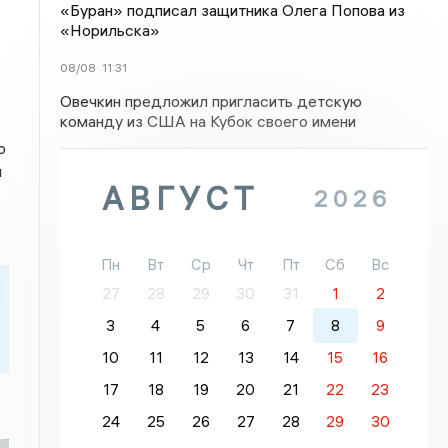
«Буран» подписал защитника Олега Попова из
«Норильска»
08/08
11:31
Овечкин предложил пригласить детскую
команду из США на Кубок своего имени
о
й
АВГУСТ
2026
Пн
Вт
Ср
Чт
Пт
Сб
Вс
27
28
29
30
31
1
2
3
4
5
6
7
8
9
10
11
12
13
14
15
16
17
18
19
20
21
22
23
24
25
26
27
28
29
30