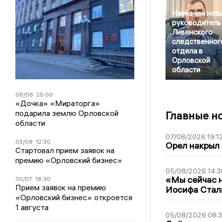
Назначен нов
руководитель
Ливенского
следственног
отдела в
Орловской
области
06/08
20:00
«Дочка» «Мираторга»
подарила землю Орловской
Главные н
области
07/08/2026 19:1
03/08
12:30
Орел накрыл
Стартовал прием заявок на
премию «Орловский бизнес»
05/08/2026 14:3
«Мы сейчас н
30/07
16:30
Прием заявок на премию
Иосифа Стал
«Орловский бизнес» откроется
1 августа
05/08/2026 08: