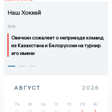
Наш Хоккей
13:01
Овечкин сожалеет о неприезде команд
из Казахстана и Белоруссии на турнир
его имени
АВГУСТ
2026
Пн
Вт
Ср
Чт
Пт
Сб
Вс
27
28
29
30
31
1
2