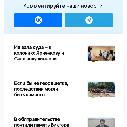
Комментируйте наши новости:
Из зала суда – в
колонию: Ярченкову и
Сафонову вынесли
приговор по делу о
взятке
Если бы не георешетка,
последствия могли
быть намного
серьезнее: Вдовин о
сходе песка на
Дворянке
В облправительстве
почтили память Виктора