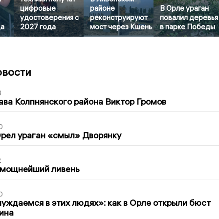
цифровые
районе
В Орле ураган
удостоверения с
реконструируют
повалил деревья
ца
2027 года
мост через Кшень
в парке Победы
овости
3
ава Колпнянского района Виктор Громов
0
рел ураган «смыл» Дворянку
2
 мощнейший ливень
0
уждаемся в этих людях»: как в Орле открыли бюст
ина