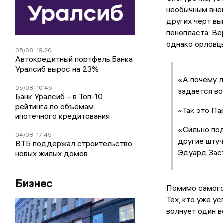
необычным внеш
других черт вы
пенопласта. Ве
однако орловцы
05/08
19:20
Автокредитный портфель Банка
Уралсиб вырос на 23%
«А почему л
05/08
10:45
задается во
Банк Уралсиб – в Топ-10
рейтинга по объемам
«Так это Па
ипотечного кредитования
«Сильно под
04/08
17:45
другие штуч
ВТБ поддержал строительство
Эдуард Заст
новых жилых домов
Бизнес
Помимо самого 
Тех, кто уже у
волнует один во