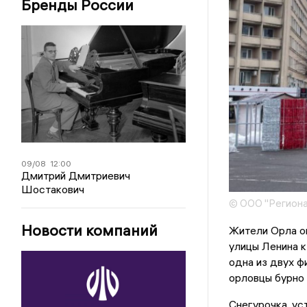
Бренды России
09/08
12:00
Дмитрий Дмитриевич
Шостакович
© ООО "Региона
Новости компаний
Жители Орла о
улицы Ленина к
одна из двух ф
орловцы бурно 
Снегурочка, ус