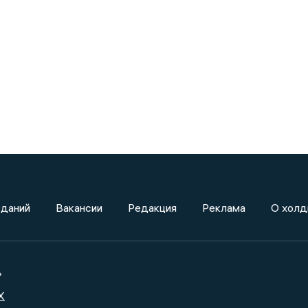
зданий
Вакансии
Редакция
Реклама
О холд
»
X