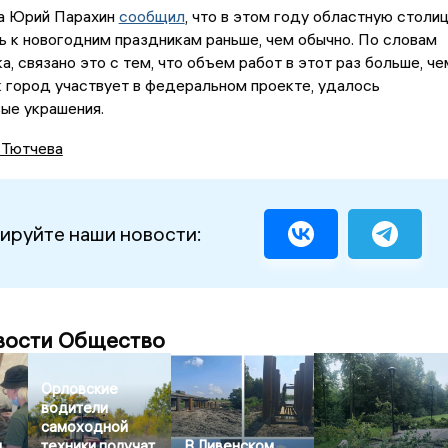
а Юрий Парахин
сообщил
, что в этом году областную столи
ь к новогодним праздникам раньше, чем обычно. По словам
а, связано это с тем, что объем работ в этот раз больше, че
к город участвует в федеральном проекте, удалось
вые украшения.
 Тютчева
ируйте наши новости:
вости Общество
Орловские
водители
самоходной
и
техники получат
В Ливенском