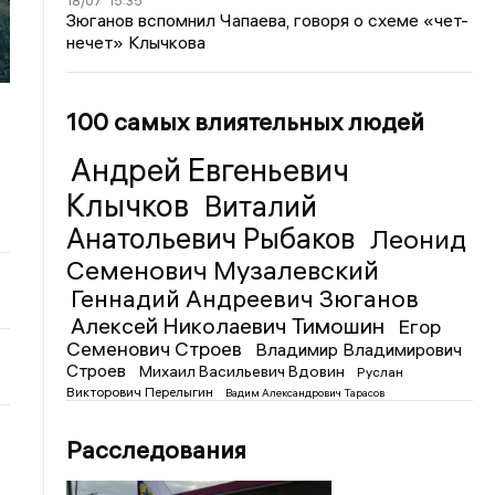
18/07
15:35
Зюганов вспомнил Чапаева, говоря о схеме «чет-
нечет» Клычкова
100 самых влиятельных людей
Андрей Евгеньевич
Клычков
Виталий
Анатольевич Рыбаков
Леонид
Семенович Музалевский
Геннадий Андреевич Зюганов
Алексей Николаевич Тимошин
Егор
Семенович Строев
Владимир Владимирович
Строев
Михаил Васильевич Вдовин
Руслан
Викторович Перелыгин
Вадим Александрович Тарасов
Расследования