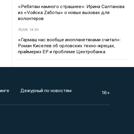
«Ребятам намного страшнее»: Ирина Салтанова
из «Vойска Zаботы» о новых вызовах для
волонтеров
15/06
14:30
«Гармаш нас вообще инопланетянами считал»:
Роман Киселев об орловских техно-жрецах,
праймериз ЕР и проблеме Центробанка
инге
Дежурный по новостям
16+