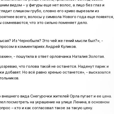
ним видом – у фигуры еще нет волос, а лицо без глаз и
глядит слишком грубо, словно его криво вырезали из
роятнее всего, волосы у символа Нового года еще появятся,
 сомневаются, что это сильно поменяет дело.
ысая? Из Чернобыля? Это чей же гений мысли был?», -
просом в комментариях Андрей Куликов.
рахин», - пошутила в ответ орловчанка Наталия Золотая.
озреваю, что голова такой не останется. Наденут парик и
ки добавят. Но всё равно хренью останется», - высказался
ольников.
внешнего вида Снегурочки жителей Орла пугает и ее цена.
спел посмотреть на украшение на улице Ленина, в основном
прос – кто и как согласовал такое за такую цену.