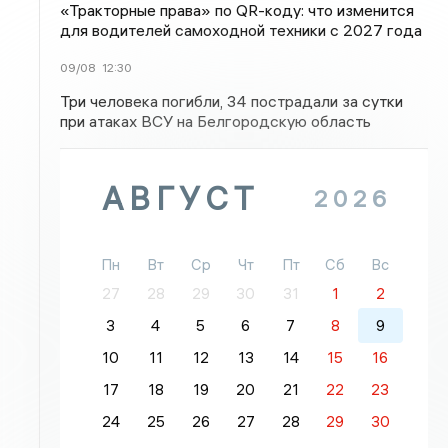
«Тракторные права» по QR-коду: что изменится
для водителей самоходной техники с 2027 года
09/08
12:30
Три человека погибли, 34 пострадали за сутки
при атаках ВСУ на Белгородскую область
АВГУСТ
2026
Пн
Вт
Ср
Чт
Пт
Сб
Вс
27
28
29
30
31
1
2
3
4
5
6
7
8
9
10
11
12
13
14
15
16
17
18
19
20
21
22
23
24
25
26
27
28
29
30