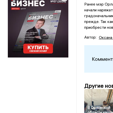
Ранее мэр Орл
начали наряжат
градоначальник
прежде. Так ка
приобрести но
Автор:
Оксана
Коммент
Другие но
В Орловской
области нашл