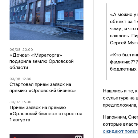
«А можно у 
объект за 1
чему , и чт
нашлось. Пи
Сергей Мягк
06/08
20:00
«Кто был ин
«Дочка» «Мираторга»
подарила землю Орловской
фамилию??? 
области
бюджетных с
03/08
12:30
Стартовал прием заявок на
премию «Орловский бизнес»
Нашлись и те, 
скульптура на 
30/07
16:30
предположила, 
Прием заявок на премию
«Орловский бизнес» откроется
Напомним, Снег
1 августа
которые власти
ожидают появл