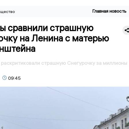
Главная новость
щество
ы сравнили страшную
очку на Ленина с матерью
нштейна
 раскритиковали страшную Снегурочку за миллионы
09:45