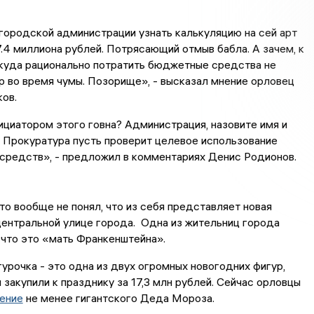
городской администрации узнать калькуляцию на сей арт
7.4 миллиона рублей. Потрясающий отмыв бабла. А зачем, к
о куда рационально потратить бюджетные средства не
р во время чумы. Позорище», - высказал мнение орловец
ов.
ициатором этого говна? Администрация, назовите имя и
Прокуратура пусть проверит целевое использование
редств», - предложил в комментариях Денис Родионов.
кто вообще не понял, что из себя представляет новая
центральной улице города. Одна из жительниц города
что это «мать Франкенштейна».
урочка - это одна из двух огромных новогодних фигур,
 закупили к празднику за 17,3 млн рублей. Сейчас орловцы
ение
не менее гигантского Деда Мороза.