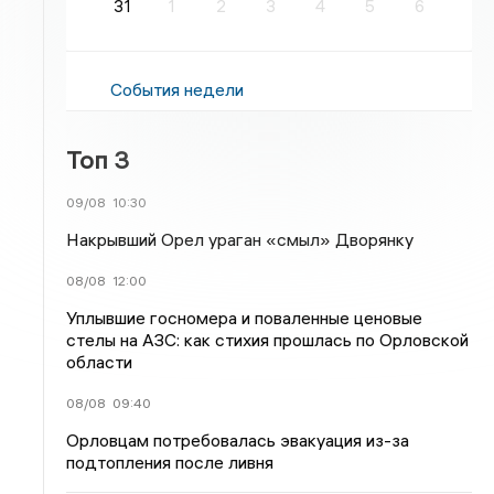
31
1
2
3
4
5
6
События недели
Топ 3
09/08
10:30
Накрывший Орел ураган «смыл» Дворянку
08/08
12:00
Уплывшие госномера и поваленные ценовые
стелы на АЗС: как стихия прошлась по Орловской
области
08/08
09:40
Орловцам потребовалась эвакуация из-за
подтопления после ливня