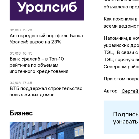
объявлено пред
Как пояснили 
всеми ведомст
05/08
19:20
Автокредитный портфель Банка
Напомним, в но
Уралсиб вырос на 23%
украинских др
ТЭЦ. В связи 
05/08
10:45
Банк Уралсиб – в Топ-10
ТЭЦ горячую в
рейтинга по объемам
Северном райо
ипотечного кредитования
При этом повр
04/08
17:45
ВТБ поддержал строительство
Автор:
Сергей
новых жилых домов
Бизнес
Подписы
узнавать