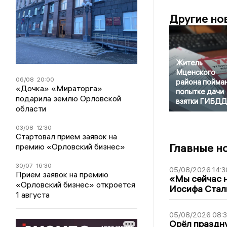
Другие но
Житель
Мценского
06/08
20:00
района пойман
«Дочка» «Мираторга»
попытке дачи
подарила землю Орловской
взятки ГИБДД
области
03/08
12:30
Стартовал прием заявок на
Главные н
премию «Орловский бизнес»
30/07
16:30
05/08/2026 14:3
Прием заявок на премию
«Мы сейчас н
«Орловский бизнес» откроется
Иосифа Стал
1 августа
05/08/2026 08:
Орёл праздну