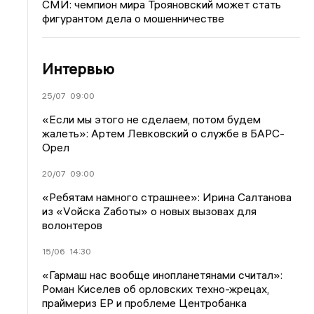
СМИ: чемпион мира Трояновский может стать
фигурантом дела о мошенничестве
Интервью
25/07
09:00
«Если мы этого не сделаем, потом будем
жалеть»: Артем Левковский о службе в БАРС-
Орел
20/07
09:00
«Ребятам намного страшнее»: Ирина Салтанова
из «Vойска Zаботы» о новых вызовах для
волонтеров
15/06
14:30
«Гармаш нас вообще инопланетянами считал»:
Роман Киселев об орловских техно-жрецах,
праймериз ЕР и проблеме Центробанка