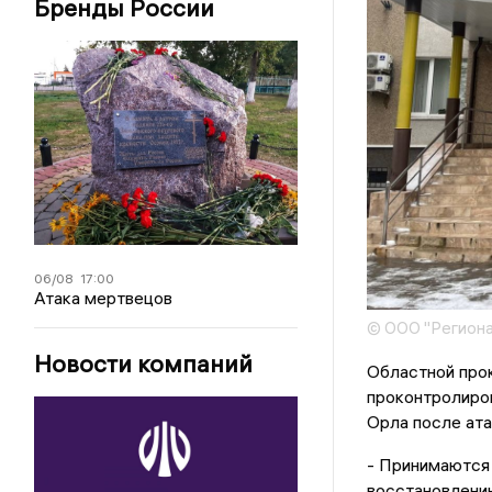
Бренды России
06/08
17:00
Атака мертвецов
© ООО "Региона
Новости компаний
Областной про
проконтролиров
Орла после ат
- Принимаются
восстановлени