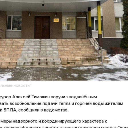
льные новости"
курор Алексей Тимошин поручил подчинённым
ать возобновление подачи тепла и горячей воды жителям
ак БПЛА, сообщили в ведомстве.
 меры надзорного и координирующего характера к
ю теплоснабжения в городе, заместителю мэра города Орл