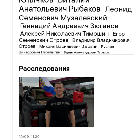
Анатольевич Рыбаков
Леонид
Семенович Музалевский
Геннадий Андреевич Зюганов
Алексей Николаевич Тимошин
Егор
Семенович Строев
Владимир Владимирович
Строев
Михаил Васильевич Вдовин
Руслан
Викторович Перелыгин
Вадим Александрович Тарасов
Расследования
16/09
11:20