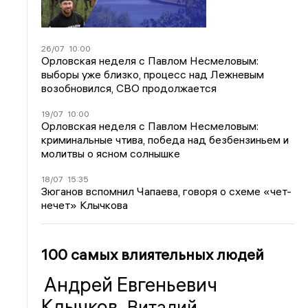
26/07
10:00
Орловская неделя с Павлом Несмеловым:
выборы уже близко, процесс над Лежневым
возобновился, СВО продолжается
19/07
10:00
Орловская неделя с Павлом Несмеловым:
криминальные чтива, победа над безбензиньем и
молитвы о ясном солнышке
18/07
15:35
Зюганов вспомнил Чапаева, говоря о схеме «чет-
нечет» Клычкова
100 самых влиятельных людей
Андрей Евгеньевич
Клычков
Виталий