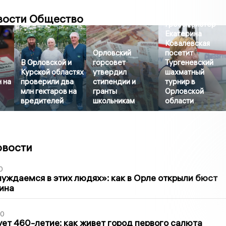
вости Общество
Гроссмейстер
Екатерина
Ковалевская
Орловский
посетит
В Орловской и
горсовет
Тургеневский
Курской областях
утвердил
шахматный
 на
проверили два
стипендии и
турнир в
млн гектаров на
гранты
Орловской
вредителей
школьникам
области
овости
0
уждаемся в этих людях»: как в Орле открыли бюст
ина
30
ет 460-летие: как живет город первого салюта