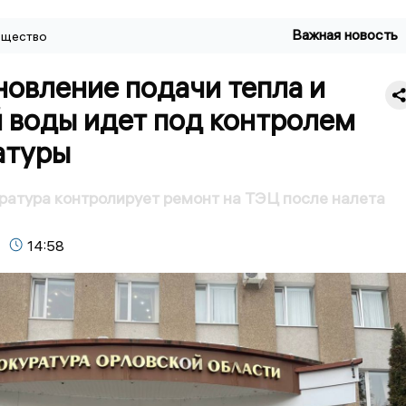
Важная новость
щество
овление подачи тепла и
 воды идет под контролем
атуры
ратура контролирует ремонт на ТЭЦ после налета
14:58