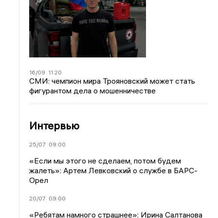
16/09
11:20
СМИ: чемпион мира Трояновский может стать
фигурантом дела о мошенничестве
Интервью
25/07
09:00
«Если мы этого не сделаем, потом будем
жалеть»: Артем Левковский о службе в БАРС-
Орел
20/07
09:00
«Ребятам намного страшнее»: Ирина Салтанова