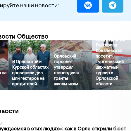
ируйте наши новости:
вости Общество
Гроссмейстер
Екатерина
Ковалевская
Орловский
посетит
В Орловской и
горсовет
Тургеневский
Курской областях
утвердил
шахматный
 на
проверили два
стипендии и
турнир в
млн гектаров на
гранты
Орловской
вредителей
школьникам
области
овости
0
уждаемся в этих людях»: как в Орле открыли бюст