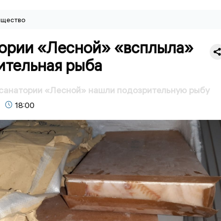
щество
тории «Лесной» «всплыла»
ительная рыба
 санатории «Лесной» нашли подозрительную рыбу
18:00