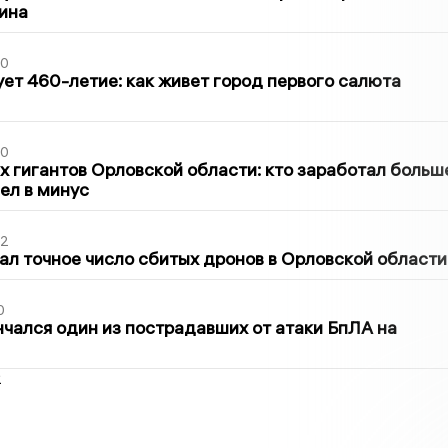
ина
30
ет 460-летие: как живет город первого салюта
30
х гигантов Орловской области: кто заработал больш
шел в минус
02
ал точное число сбитых дронов в Орловской области
0
нчался один из пострадавших от атаки БпЛА на
2