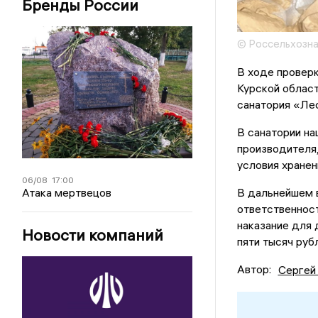
Бренды России
© Россельхозна
В ходе проверк
Курской област
санатория «Ле
В санатории на
производителя,
условия хранен
06/08
17:00
В дальнейшем 
Атака мертвецов
ответственност
наказание для 
Новости компаний
пяти тысяч руб
Автор:
Сергей