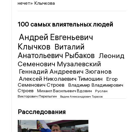
нечет» Клычкова
100 самых влиятельных людей
Андрей Евгеньевич
Клычков
Виталий
Анатольевич Рыбаков
Леонид
Семенович Музалевский
Геннадий Андреевич Зюганов
Алексей Николаевич Тимошин
Егор
Семенович Строев
Владимир Владимирович
Строев
Михаил Васильевич Вдовин
Руслан
Викторович Перелыгин
Вадим Александрович Тарасов
Расследования