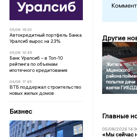
Коммент
05/08
19:20
Автокредитный портфель Банка
Другие но
Уралсиб вырос на 23%
05/08
10:45
Банк Уралсиб – в Топ-10
рейтинга по объемам
Житель
ипотечного кредитования
Мценского
района пойман
попытке дачи
04/08
17:45
ВТБ поддержал строительство
взятки ГИБДД
новых жилых домов
Бизнес
Главные н
05/08/2026 14:3
«Мы сейчас н