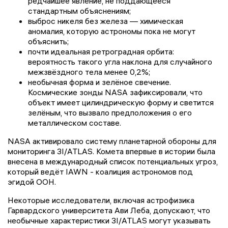
редчайшее явление, не поддающееся
стандартным объяснениям;
выброс никеля без железа — химическая
аномалия, которую астрономы пока не могут
объяснить;
почти идеальная ретроградная орбита:
вероятность такого угла наклона для случайного
межзвёздного тела менее 0,2%;
необычная форма и зелёное свечение.
Космические зонды NASA зафиксировали, что
объект имеет цилиндрическую форму и светится
зелёным, что вызвало предположения о его
металлическом составе.
NASA активировало систему планетарной обороны для
мониторинга 3I/ATLAS. Комета впервые в истории была
внесена в международный список потенциальных угроз,
который ведёт IAWN - коалиция астрономов под
эгидой ООН.
Некоторые исследователи, включая астрофизика
Гарвардского университета Ави Леба, допускают, что
необычные характеристики 3I/ATLAS могут указывать