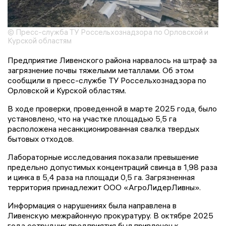
© Пресс-служба ТУ Россельхознадзора по Орловской и
Курской областям
Предприятие Ливенского района нарвалось на штраф за
загрязнение почвы тяжелыми металлами. Об этом
сообщили в пресс-службе ТУ Россельхознадзора по
Орловской и Курской областям.
В ходе проверки, проведенной в марте 2025 года, было
установлено, что на участке площадью 5,5 га
расположена несанкционированная свалка твердых
бытовых отходов.
Лабораторные исследования показали превышение
предельно допустимых концентраций свинца в 1,98 раза
и цинка в 5,4 раза на площади 0,5 га. Загрязненная
территория принадлежит ООО «АгроЛидерЛивны».
Информация о нарушениях была направлена в
Ливенскую межрайонную прокуратуру. В октябре 2025
года сотрудник предприятия был привлечен к