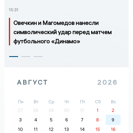
15:31
Овечкин и Магомедов нанесли
символический удар перед матчем
футбольного «Динамо»
АВГУСТ
2026
Пн
Вт
Ср
Чт
Пт
Сб
Вс
27
28
29
30
31
1
2
3
4
5
6
7
8
9
10
11
12
13
14
15
16