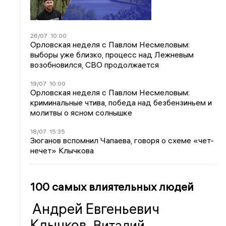
26/07
10:00
Орловская неделя с Павлом Несмеловым:
выборы уже близко, процесс над Лежневым
возобновился, СВО продолжается
19/07
10:00
Орловская неделя с Павлом Несмеловым:
криминальные чтива, победа над безбензиньем и
молитвы о ясном солнышке
18/07
15:35
Зюганов вспомнил Чапаева, говоря о схеме «чет-
нечет» Клычкова
100 самых влиятельных людей
Андрей Евгеньевич
Клычков
Виталий