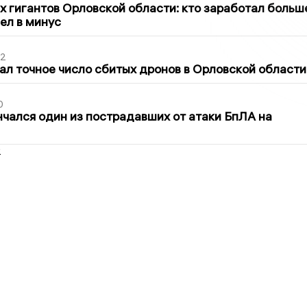
х гигантов Орловской области: кто заработал больш
шел в минус
02
ал точное число сбитых дронов в Орловской области
0
нчался один из пострадавших от атаки БпЛА на
2