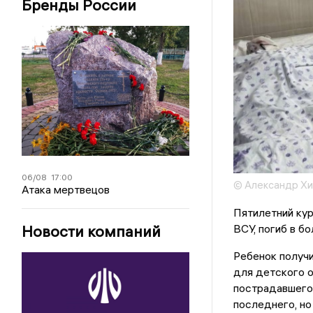
Бренды России
06/08
17:00
© Александр Х
Атака мертвецов
Пятилетний кур
Новости компаний
ВСУ, погиб в б
Ребенок получи
для детского 
пострадавшего 
последнего, но