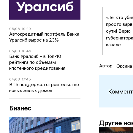
«Те, кто уб
просто варв
05/08
19:20
сути! Верю,
Автокредитный портфель Банка
губернатора
Уралсиб вырос на 23%
канале.
05/08
10:45
Банк Уралсиб – в Топ-10
рейтинга по объемам
Автор:
Оксана
ипотечного кредитования
04/08
17:45
ВТБ поддержал строительство
новых жилых домов
Коммент
Бизнес
Другие но