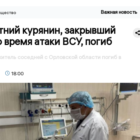
Важная новость
щество
тний курянин, закрывший
 время атаки ВСУ, погиб
итель соседней с Орловской области погиб в
18:00