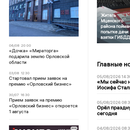
Житель
Мценского
района пойман
попытке дачи
взятки ГИБДД
06/08
20:00
«Дочка» «Мираторга»
подарила землю Орловской
области
Главные н
03/08
12:30
05/08/2026 14:3
Стартовал прием заявок на
«Мы сейчас н
премию «Орловский бизнес»
Иосифа Стал
30/07
16:30
Прием заявок на премию
05/08/2026 08:
«Орловский бизнес» откроется
Орёл праздну
1 августа
сегодня
04/08/2026 08: