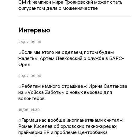
СМИ: чемпион мира Трояновский может стать
фигурантом дела о мошенничестве
Интервью
25/07
09:00
«Если мы этого не сделаем, потом будем
жалеть»: Артем Левковский о службе в БАРС-
Орел
20/07
09:00
«Ребятам намного страшнее»: Ирина Салтанова
из «Vойска Zаботы» о новых вызовах для
волонтеров
15/06
14:30
«Гармаш нас вообще инопланетянами считал»:
Роман Киселев об орловских техно-жрецах,
праймериз ЕР и проблеме Центробанка