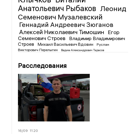
Анатольевич Рыбаков
Леонид
Семенович Музалевский
Геннадий Андреевич Зюганов
Алексей Николаевич Тимошин
Егор
Семенович Строев
Владимир Владимирович
Строев
Михаил Васильевич Вдовин
Руслан
Викторович Перелыгин
Вадим Александрович Тарасов
Расследования
16/09
11:20