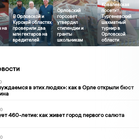
Ковалевская
Орловский
посетит
В Орловской и
горсовет
Тургеневский
Курской областях
утвердил
шахматный
 на
проверили два
стипендии и
турнир в
млн гектаров на
гранты
Орловской
вредителей
школьникам
области
овости
0
уждаемся в этих людях»: как в Орле открыли бюст
ина
30
ет 460-летие: как живет город первого салюта
30