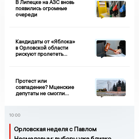
В Липецке на АЗС вновь
появились огромные
очереди
Кандидаты от «Яблока»
в Орловской области
рискуют пролететь
мимо выборов
Протест или
совпадение? Мценские
депутаты не смогли
проголосовать за новый
порядок избрания мэра
10:00
Орловская неделя с Павлом
Несмеловым: выборы уже близко,