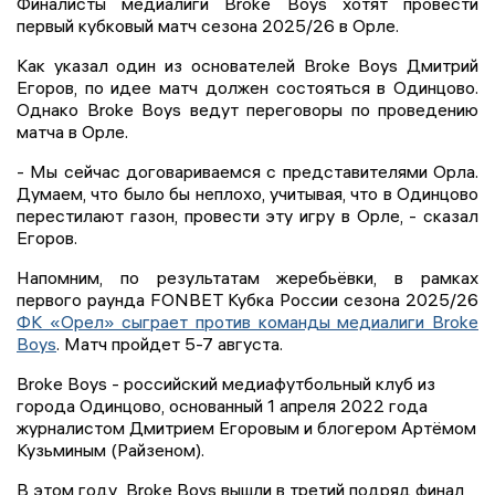
Финалисты медиалиги Broke Boys хотят провести
первый кубковый матч сезона 2025/26 в Орле.
Как указал один из основателей Broke Boys Дмитрий
Егоров, по идее матч должен состояться в Одинцово.
Однако Broke Boys ведут переговоры по проведению
матча в Орле.
- Мы сейчас договариваемся с представителями Орла.
Думаем, что было бы неплохо, учитывая, что в Одинцово
перестилают газон, провести эту игру в Орле, - сказал
Егоров.
Напомним, по результатам жеребьёвки, в рамках
первого раунда FONBET Кубка России сезона 2025/26
ФК «Орел» сыграет против команды медиалиги Broke
Boys
. Матч пройдет 5-7 августа.
Broke Boys - российский медиафутбольный клуб из
города Одинцово, основанный 1 апреля 2022 года
журналистом Дмитрием Егоровым и блогером Артёмом
Кузьминым (Райзеном).
В этом году Broke Boys вышли в третий подряд финал