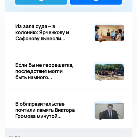
Из зала суда – в
колонию: Ярченкову и
Сафонову вынесли
приговор по делу о
взятке
Если бы не георешетка,
последствия могли
быть намного
серьезнее: Вдовин о
сходе песка на
Дворянке
В облправительстве
почтили память Виктора
Громова минутой
молчания