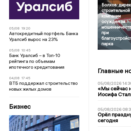
Болхов: дире
строительной
компании
осужден за
мошенничест
05/08
19:20
при
Автокредитный портфель Банка
благоустройс
Уралсиб вырос на 23%
парка
05/08
10:45
Банк Уралсиб – в Топ-10
рейтинга по объемам
ипотечного кредитования
Главные н
04/08
17:45
ВТБ поддержал строительство
05/08/2026 14:3
«Мы сейчас н
новых жилых домов
Иосифа Стал
Бизнес
05/08/2026 08:
Орёл праздну
сегодня