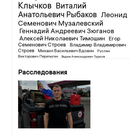
Клычков
Виталий
Анатольевич Рыбаков
Леонид
Семенович Музалевский
Геннадий Андреевич Зюганов
Алексей Николаевич Тимошин
Егор
Семенович Строев
Владимир Владимирович
Строев
Михаил Васильевич Вдовин
Руслан
Викторович Перелыгин
Вадим Александрович Тарасов
Расследования