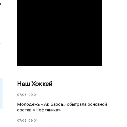
я
ь
Наш Хоккей
07/08
09:01
Молодежь «Ак Барса» обыграла основной
состав «Нефтяника»
07/08
09:01