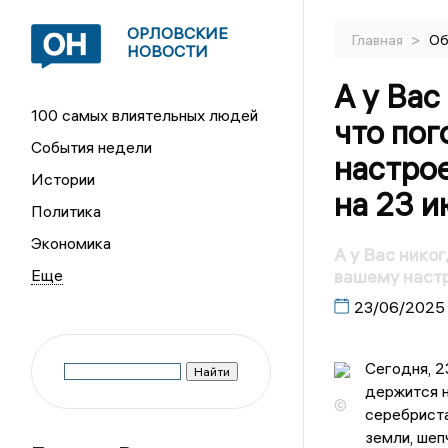
ОРЛОВСКИЕ
>
Главная
Об
НОВОСТИ
А у Вас
100 самых влиятельных людей
что по
События недели
настро
Истории
на 23 и
Политика
Экономика
А у Вас нико
вашему настр
23/06/2025
Сегодня, 2
держится н
©
серебриста
земли, шеп