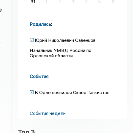
31
1
2
3
4
5
6
е
Родились
:
Юрий Николаевич Савенков
Начальник УМВД России по
Орловской области
События
:
В Орле появился Сквер Танкистов
События недели
Топ 3