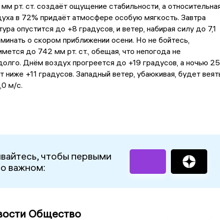
 мм рт. ст. создаёт ощущение стабильности, а относительна
духа в 72% придаёт атмосфере особую мягкость. Завтра
ура опустится до +8 градусов, и ветер, набирая силу до 7,1
оминать о скором приближении осени. Но не бойтесь,
мется до 742 мм рт. ст., обещая, что непогода не
олго. Днём воздух прогреется до +19 градусов, а ночью 25
т ниже +11 градусов. Западный ветер, убаюкивая, будет веят
0 м/с.
вайтесь, чтобы первыми
 о важном:
вости Общество