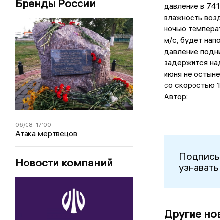
Бренды России
давление в 741
влажность воз
ночью температ
м/с, будет нап
давление подни
задержится над
июня не остыне
со скоростью 1,
Автор:
06/08
17:00
Атака мертвецов
Подписы
Новости компаний
узнавать
Другие но