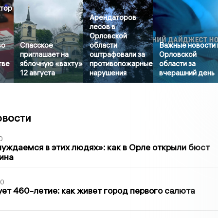
ктор
Арендаторов
лесов в
Орловской
во
Спасское
области
Важные новости 
приглашает на
оштрафовали за
Орловской
тве
яблочную «вахту»
противопожарные
области за
12 августа
нарушения
вчерашний день
овости
0
уждаемся в этих людях»: как в Орле открыли бюст
ина
30
ет 460-летие: как живет город первого салюта