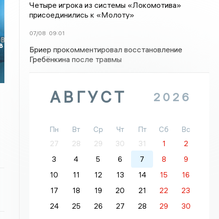
Четыре игрока из системы «Локомотива»
присоединились к «Молоту»
07/08
09:01
в
Бриер прокомментировал восстановление
Гребёнкина после травмы
АВГУСТ
2026
Пн
Вт
Ср
Чт
Пт
Сб
Вс
27
28
29
30
31
1
2
3
4
5
6
7
8
9
10
11
12
13
14
15
16
17
18
19
20
21
22
23
24
25
26
27
28
29
30