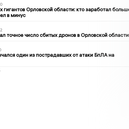
30
х гигантов Орловской области: кто заработал больш
шел в минус
02
ал точное число сбитых дронов в Орловской области
0
нчался один из пострадавших от атаки БпЛА на
2