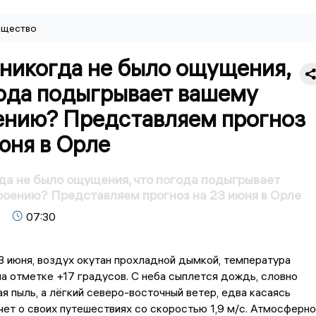
щество
 никогда не было ощущения,
года подыгрывает вашему
ению? Представляем прогноз
юня в Орле
гда не было ощущения, что погода подыгрывает
оению? Представляем прогноз на 23 июня в Орле
07:30
3 июня, воздух окутан прохладной дымкой, температура
а отметке +17 градусов. С неба сыплется дождь, словно
я пыль, а лёгкий северо-восточный ветер, едва касаясь
чет о своих путешествиях со скоростью 1,9 м/с. Атмосферн