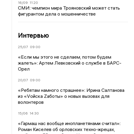
16/09
11:20
СМИ: чемпион мира Трояновский может стать
фигурантом дела о мошенничестве
Интервью
25/07
09:00
«Если мы этого не сделаем, потом будем
жалеть»: Артем Левковский о службе в БАРС-
Орел
20/07
09:00
«Ребятам намного страшнее»: Ирина Салтанова
из «Vойска Zаботы» о новых вызовах для
волонтеров
15/06
14:30
«Гармаш нас вообще инопланетянами считал»:
Роман Киселев об орловских техно-жрецах,