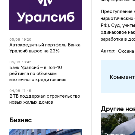
Преступление к
наркотических 
РФ). Суд, учит
одинаковое нак
заработка в до
05/08
19:20
Автокредитный портфель Банка
Уралсиб вырос на 23%
Автор:
Оксана
05/08
10:45
Банк Уралсиб – в Топ-10
рейтинга по объемам
Коммент
ипотечного кредитования
04/08
17:45
ВТБ поддержал строительство
новых жилых домов
Другие но
Бизнес
Триколор