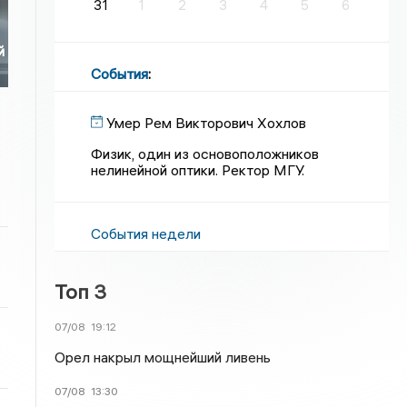
31
1
2
3
4
5
6
й
События
:
Умер Рем Викторович Хохлов
Физик, один из основоположников
нелинейной оптики. Ректор МГУ.
События недели
Топ 3
07/08
19:12
Орел накрыл мощнейший ливень
07/08
13:30