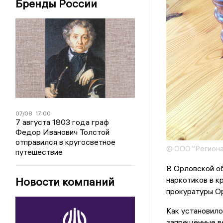
Бренды России
07/08
17:00
7 августа 1803 года граф
Федор Иванович Толстой
отправился в кругосветное
© ООО "Региона
путешествие
В Орловской об
Новости компаний
наркотиков в к
прокуратуры О
Как установило
запрещённые в