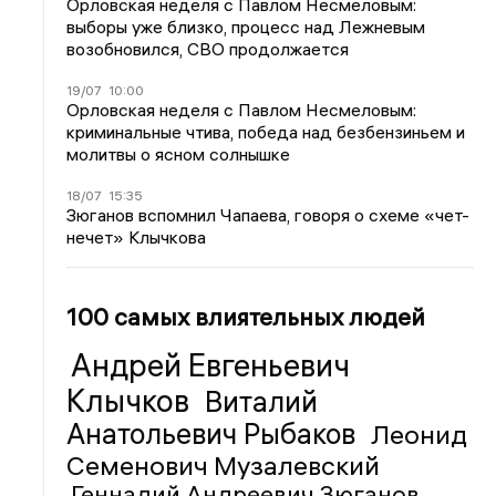
Орловская неделя с Павлом Несмеловым:
выборы уже близко, процесс над Лежневым
возобновился, СВО продолжается
19/07
10:00
Орловская неделя с Павлом Несмеловым:
криминальные чтива, победа над безбензиньем и
молитвы о ясном солнышке
18/07
15:35
Зюганов вспомнил Чапаева, говоря о схеме «чет-
нечет» Клычкова
100 самых влиятельных людей
Андрей Евгеньевич
Клычков
Виталий
Анатольевич Рыбаков
Леонид
Семенович Музалевский
Геннадий Андреевич Зюганов