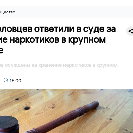
щество
ловцев ответили в суде за
е наркотиков в крупном
е
в осуждены за хранение наркотиков в крупном
15:00