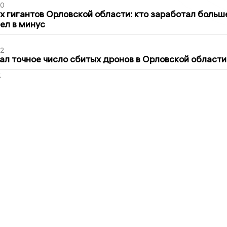
30
х гигантов Орловской области: кто заработал больш
шел в минус
02
ал точное число сбитых дронов в Орловской области
2