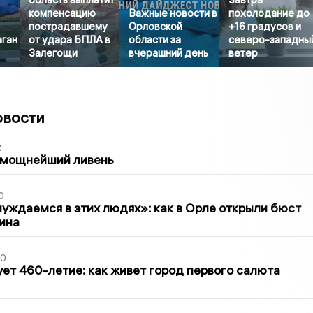
компенсацию
Важные новости в
похолодание до
пострадавшему
Орловской
+16 градусов и
аган
от удара БПЛА в
области за
северо-западны
Залегощи
вчерашний день
ветер
овости
2
 мощнейший ливень
0
уждаемся в этих людях»: как в Орле открыли бюст
ина
30
ет 460-летие: как живет город первого салюта