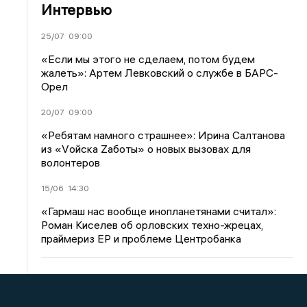
Интервью
25/07
09:00
«Если мы этого не сделаем, потом будем
жалеть»: Артем Левковский о службе в БАРС-
Орел
20/07
09:00
«Ребятам намного страшнее»: Ирина Салтанова
из «Vойска Zаботы» о новых вызовах для
волонтеров
15/06
14:30
«Гармаш нас вообще инопланетянами считал»:
Роман Киселев об орловских техно-жрецах,
праймериз ЕР и проблеме Центробанка