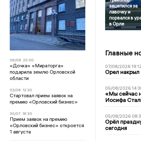
зацепился за
лавочку и
порвался в ур
в Орле
Главные н
06/08
20:00
«Дочка» «Мираторга»
07/08/2026 19:1
Орел накрыл
подарила землю Орловской
области
05/08/2026 14:3
03/08
12:30
«Мы сейчас н
Стартовал прием заявок на
Иосифа Стал
премию «Орловский бизнес»
30/07
16:30
05/08/2026 08:
Прием заявок на премию
Орёл праздну
«Орловский бизнес» откроется
сегодня
1 августа