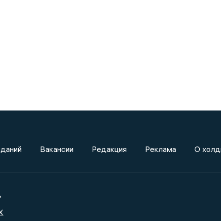
зданий
Вакансии
Редакция
Реклама
О холд
»
X