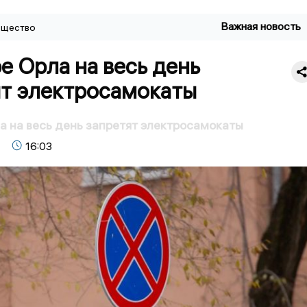
Важная новость
щество
е Орла на весь день
ят электросамокаты
а на весь день запретят электросамокаты
16:03