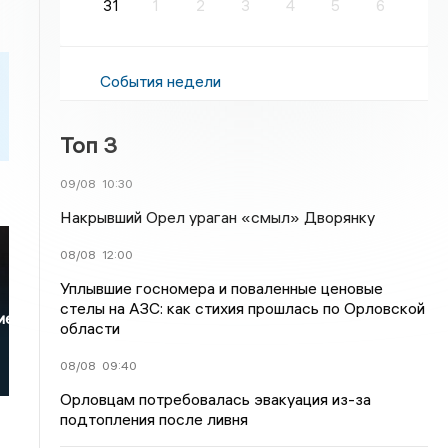
31
1
2
3
4
5
6
События недели
Топ 3
09/08
10:30
Накрывший Орел ураган «смыл» Дворянку
08/08
12:00
Уплывшие госномера и поваленные ценовые
стелы на АЗС: как стихия прошлась по Орловской
ие
области
08/08
09:40
Орловцам потребовалась эвакуация из-за
подтопления после ливня