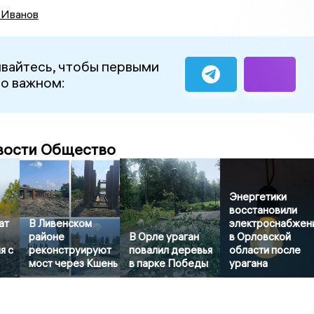
 Иванов
вайтесь, чтобы первыми
 о важном:
вости Общество
Энергетики
восстановили
ат
В Ливенском
электроснабжен
районе
В Орле ураган
в Орловской
я с
реконструируют
повалил деревья
области после
мост через Кшень
в парке Победы
урагана