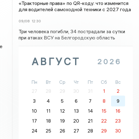
«Тракторные права» по QR-коду: что изменится
для водителей самоходной техники с 2027 года
09/08
12:30
Три человека погибли, 34 пострадали за сутки
при атаках ВСУ на Белгородскую область
е
АВГУСТ
2026
Пн
Вт
Ср
Чт
Пт
Сб
Вс
27
28
29
30
31
1
2
3
4
5
6
7
8
9
10
11
12
13
14
15
16
17
18
19
20
21
22
23
24
25
26
27
28
29
30