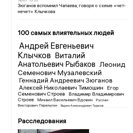
18/07
15:35
Зюганов вспомнил Чапаева, говоря о схеме «чет-
нечет» Клычкова
100 самых влиятельных людей
Андрей Евгеньевич
Клычков
Виталий
Анатольевич Рыбаков
Леонид
Семенович Музалевский
Геннадий Андреевич Зюганов
Алексей Николаевич Тимошин
Егор
Семенович Строев
Владимир Владимирович
Строев
Михаил Васильевич Вдовин
Руслан
Викторович Перелыгин
Вадим Александрович Тарасов
Расследования