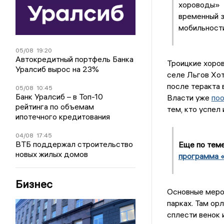
хороводы» 8
временный з
мобильности
05/08
19:20
Автокредитный портфель Банка
Троицкие хоров
Уралсиб вырос на 23%
селе Льгов Хот
после теракта 
05/08
10:45
Банк Уралсиб – в Топ-10
Власти уже
по
рейтинга по объемам
тем, кто успел 
ипотечного кредитования
04/08
17:45
ВТБ поддержал строительство
Еще по тем
новых жилых домов
программа 
Бизнес
Основные меро
парках. Там ор
сплести венок 