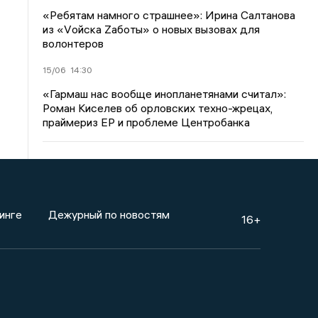
«Ребятам намного страшнее»: Ирина Салтанова
из «Vойска Zаботы» о новых вызовах для
волонтеров
15/06
14:30
«Гармаш нас вообще инопланетянами считал»:
Роман Киселев об орловских техно-жрецах,
праймериз ЕР и проблеме Центробанка
инге
Дежурный по новостям
16+