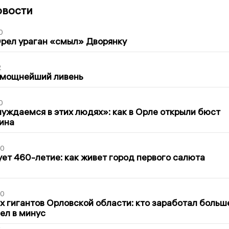
овости
0
рел ураган «смыл» Дворянку
2
 мощнейший ливень
0
уждаемся в этих людях»: как в Орле открыли бюст
ина
30
ет 460-летие: как живет город первого салюта
30
х гигантов Орловской области: кто заработал больш
шел в минус
2