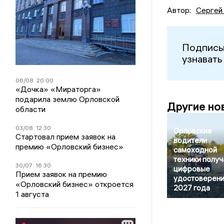
Автор:
Сергей
Подписы
узнавать
06/08
20:00
«Дочка» «Мираторга»
подарила землю Орловской
Другие но
области
03/08
12:30
Орловские
Стартовал прием заявок на
водители
премию «Орловский бизнес»
самоходной
техники получ
30/07
16:30
цифровые
Прием заявок на премию
удостоверени
«Орловский бизнес» откроется
2027 года
1 августа