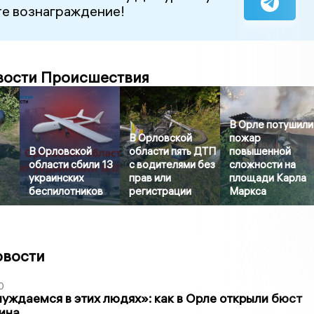
е вознаграждение!
вости Происшествия
В Орле потушили
В Орловской
пожар
В Орловской
области пять ДТП
повышенной
области сбили 13
с водителями без
сложности на
украинских
прав или
площади Карла
беспилотников
регистрации
Маркса
овости
0
уждаемся в этих людях»: как в Орле открыли бюст
ина