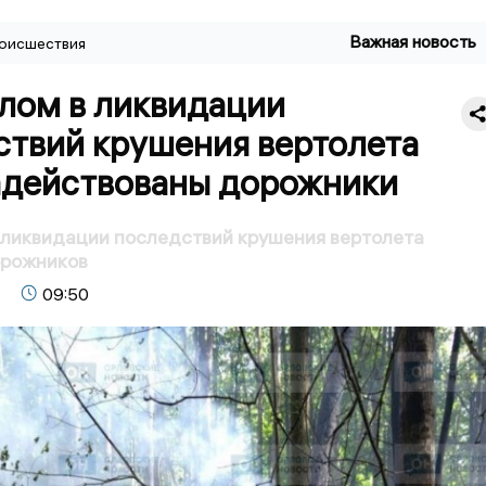
Важная новость
оисшествия
лом в ликвидации
ствий крушения вертолета
адействованы дорожники
ликвидации последствий крушения вертолета
орожников
09:50