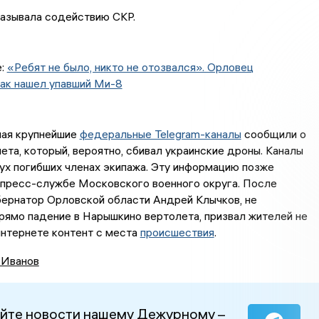
казывала содействию СКР.
е:
«Ребят не было, никто не отозвался». Орловец
как нашел упавший Ми-8
мая крупнейшие
федеральные Telegram-каналы
сообщили о
ета, который, вероятно, сбивал украинские дроны. Каналы
ух погибших членах экипажа. Эту информацию позже
 пресс-службе Московского военного округа. После
бернатор Орловской области Андрей Клычков, не
ямо падение в Нарышкино вертолета, призвал жителей не
интернете контент с места
происшествия
.
 Иванов
йте новости нашему Дежурному –