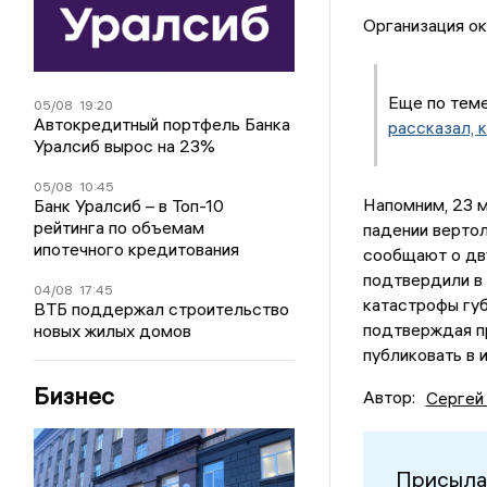
Организация о
Еще по тем
05/08
19:20
Автокредитный портфель Банка
рассказал, 
Уралсиб вырос на 23%
05/08
10:45
Напомним, 23 
Банк Уралсиб – в Топ-10
рейтинга по объемам
падении вертол
ипотечного кредитования
сообщают о дв
подтвердили в
04/08
17:45
катастрофы гу
ВТБ поддержал строительство
подтверждая пр
новых жилых домов
публиковать в 
Бизнес
Автор:
Сергей
Присыла