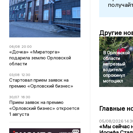
получайт
Другие но
06/08
20:00
«Дочка» «Мираторга»
В Орловской
подарила землю Орловской
области
области
нетрезвый
водитель
03/08
12:30
опрокинул
Стартовал прием заявок на
мотоцикл
премию «Орловский бизнес»
30/07
16:30
Прием заявок на премию
Главные н
«Орловский бизнес» откроется
1 августа
05/08/2026 14:3
«Мы сейчас н
Иосифа Стал