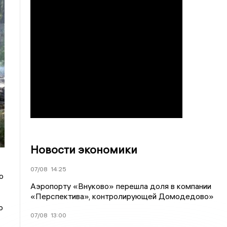
Новости экономики
07/08
14:25
о
Аэропорту «Внуково» перешла доля в компании
«Перспектива», контролирующей Домодедово»
о
07/08
13:00