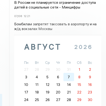
В России не планируется ограничение доступа
детей в социальные сети - Минцифры
07/08
12:21
Бомбилам запретят таксовать в аэропорту и на
ж/д вокзалах Москвы
АВГУСТ
2026
Пн
Вт
Ср
Чт
Пт
Сб
Вс
27
28
29
30
31
1
2
3
4
5
6
7
8
9
10
11
12
13
14
15
16
17
18
19
20
21
22
23
24
25
26
27
28
29
30