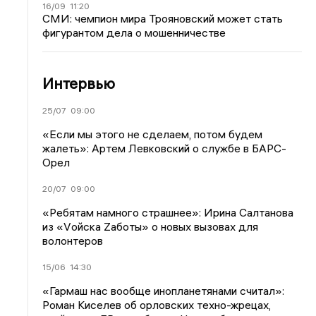
16/09
11:20
СМИ: чемпион мира Трояновский может стать
фигурантом дела о мошенничестве
Интервью
25/07
09:00
«Если мы этого не сделаем, потом будем
жалеть»: Артем Левковский о службе в БАРС-
Орел
20/07
09:00
«Ребятам намного страшнее»: Ирина Салтанова
из «Vойска Zаботы» о новых вызовах для
волонтеров
15/06
14:30
«Гармаш нас вообще инопланетянами считал»:
Роман Киселев об орловских техно-жрецах,