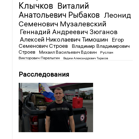
Клычков
Виталий
Анатольевич Рыбаков
Леонид
Семенович Музалевский
Геннадий Андреевич Зюганов
Алексей Николаевич Тимошин
Егор
Семенович Строев
Владимир Владимирович
Строев
Михаил Васильевич Вдовин
Руслан
Викторович Перелыгин
Вадим Александрович Тарасов
Расследования