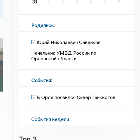
31
1
2
3
4
5
6
Родились
:
Юрий Николаевич Савенков
Начальник УМВД России по
Орловской области
События
:
В Орле появился Сквер Танкистов
События недели
Топ 3