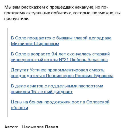
Мы вам расскажем о прошедших накануне, но по-
прежнему актуальных событиях, которые, возможно, вы
пропустили.
В Орле прощаются с бывшим главой депздрава
Михаилом Широковым
В Орле в возрасте 94 лет скончалась старший
пионервожатый школы №31 Любовь Балашова
Депутат Устинов прокомментировал смерть
председателя «Пенсионеров России» Буракова
В деле азиатов с поддельными паспортами
появился 15-летний фигурант
Цены на бензин продолжили рост в Орловской
области
Автор:
Несмелов Павел