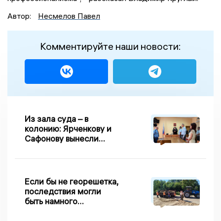
Автор:
Несмелов Павел
Комментируйте наши новости:
Из зала суда – в
колонию: Ярченкову и
Сафонову вынесли
приговор по делу о
взятке
Если бы не георешетка,
последствия могли
быть намного
серьезнее: Вдовин о
сходе песка на