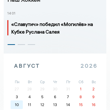
14:01
«Славутич» победил «Могилёв» на
Кубке Руслана Салея
АВГУСТ
2026
Пн
Вт
Ср
Чт
Пт
Сб
Вс
27
28
29
30
31
1
2
3
4
5
6
7
8
9
10
11
12
13
14
15
16