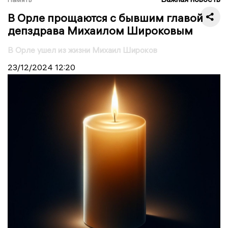
В Орле прощаются с бывшим главой
депздрава Михаилом Широковым
В Орле ушел из жизни Михаил Широков
23/12/2024
12:20