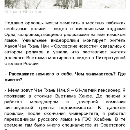
© Thanh-Nhan Tran
Недавно орловцы могли заметить в местных пабликах
необычные ролики – видео с живописными кадрами
Орла, сопровождающиеся рассказами на вьетнамском
языке. Уникальные видеоролики монтирует житель
Ханоя Чан Тхань Нян. «Орловские новости» связались с
автором роликов и узнали, что заставляет жителя
далекого Вьетнама монтировать видео о Литературной
столице России.
- Расскажите немного о себе. Чем занимаетесь? Где
живете?
- Меня зовут Чан Тхань Нян. Я – 61-летний пенсионер. Я
проживаю в столице Вьетнама Ханое. До пенсии я
работал менеджером в дочерней компании
сингапурской группы недвижимости. В далеком
прошлом, после окончания университета, я работал
переводчиком русского языка на ГЭС Хоабинь. В те
времена там было много специалистов из Советского