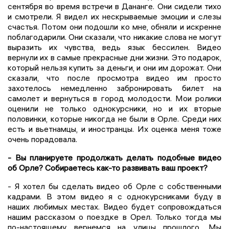
сентября во время встречи в Дананге. Они сидели тихо
и смотрели. Я видел их нескрываемые эмоции и слезы
счастья. Потом они подошли ко мне, обняли и искренне
поблагодарили. Они сказали, что никакие слова не могут
выразить их чувства, ведь язык бессилен. Видео
вернули их в самые прекрасные дни жизни. Это подарок,
который нельзя купить за деньги, и они им дорожат. Они
сказали, что после просмотра видео им просто
захотелось немедленно забронировать билет на
самолет и вернуться в город молодости. Мои ролики
оценили не только однокурсники, но и их вторые
половинки, которые никогда не были в Орле. Среди них
есть и вьетнамцы, и иностранцы. Их оценка меня тоже
очень порадовала.
- Вы планируете продолжать делать подобные видео
об Орле? Собираетесь как-то развивать ваш проект?
- Я хотел бы сделать видео об Орле с собственными
кадрами. В этом видео я с однокурсниками буду в
наших любимых местах. Видео будет сопровождаться
нашим рассказом о поездке в Орел. Только тогда мы
по-настоящему вернемся на улицы прошлого. Мы