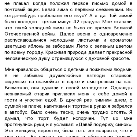
не плакал, когда положил первое письмо домой в
почтовый ящик. Белая зима с первыми снежинками. Вы
когда-нибудь пробовали его вкус? А я да. Той зимой
было холодно - целых минус 42 градуса. Мне сказали,
что такой холодной зимы не было со времен Великой
Отечественной войны. Далее весна с одновременно
распускающимися молодыми листьями и ароматом
цветущих яблонь за заборами. Лето с зеленым цветом
по всему городу. Красивая природа делает прекрасной
человеческую душу, стремящуюся к духовной красоте.
Мне нравилось общаться с детьми и пожилыми людьми.
Я не забываю дружелюбные взгляды стариков,
сидевших на скамейках в парке и смотревших на нас.
Возможно, они думали о своей молодости. Однажды
незнакомый старик пригласил меня к себе домой в
гости и угостил едой. В другой раз, зимним днем, с
сумкой на плече, напитками и тортом в руках я забрался
в автобус. Было очень тесно, очень трудно стоять. Я
думал, что торт будет испорчен. Тут ко мне
протянулись руки, и я услышал: «Давай подержу, сынок».
Эта женщина, вероятно, была того же возраста, что и
моя мать. Ее взгляд, ее голос и обращение “сынок”