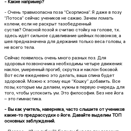
- Какие например?
- Очень травмоопасна поза “Скорпиона”. Я даже в позу
“Лотоса” сейчас учеников не сажаю. Зачем ломать
колени, если не раскрыт тазобедренный
сустав? Опасной позой я считаю стойку на голове, т.к.
здесь идёт сильное сдавливание шейных позвонков, а
шея предназначена для держания только веса головы, а
не всего тела.
Сейчас появилось очень много разных поз. Для
здоровья позвоночника необходимы четыре движения:
наклон, умеренный прогиб, скрутка и наклон боковой.
Вот если ежедневно это делать, ваша спина будет
здоровой. Можно к этому еще “Кошку” добавить. Все
позы, которые мы делаем, нужны в первую очередь для
того, чтобы успокоить ум. Это философия. Без нее йога
– это гимнастика.
- Вы как учитель, наверняка, часто слышите от учеников
какие-то предрассудки о йоге. Давайте выделим ТОП
основных заблуждений.