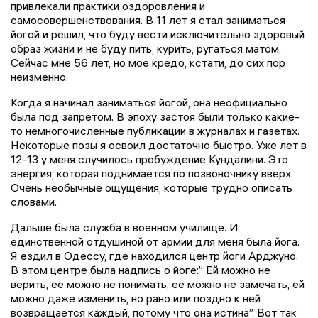
привлекали практики оздоровления и
самосовершенствования. В 11 лет я стал заниматься
йогой и решил, что буду вести исключительно здоровый
образ жизни и не буду пить, курить, ругаться матом.
Сейчас мне 56 лет, но мое кредо, кстати, до сих пор
неизменно.
Когда я начинал заниматься йогой, она неофициально
была под запретом. В эпоху застоя были только какие-
то немногочисленные публикации в журналах и газетах.
Некоторые позы я освоил достаточно быстро. Уже лет в
12-13 у меня случилось пробуждение Кундалини. Это
энергия, которая поднимается по позвоночнику вверх.
Очень необычные ощущения, которые трудно описать
словами.
Дальше была служба в военном училище. И
единственной отдушиной от армии для меня была йога.
Я ездил в Одессу, где находился центр йоги Арджуно.
В этом центре была надпись о йоге:” Ей можно не
верить, ее можно не понимать, ее можно не замечать, ей
можно даже изменить, но рано или поздно к ней
возвращается каждый, потому что она истина”. Вот так