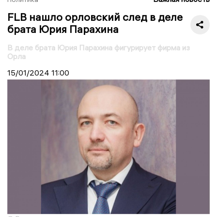
FLB нашло орловский след в деле
брата Юрия Парахина
В деле брата Юрия Парахина фигурирует фирма из
Орла
15/01/2024
11:00