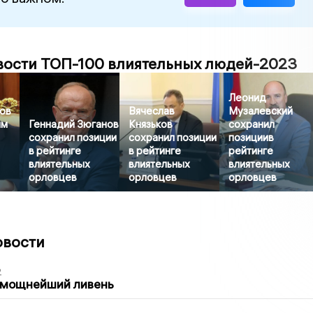
вости ТОП-100 влиятельных людей-2023
Леонид
ов
Вячеслав
Музалевский
ым
Геннадий Зюганов
Князьков
сохранил
сохранил позиции
сохранил позиции
позициив
в рейтинге
в рейтинге
рейтинге
влиятельных
влиятельных
влиятельных
орловцев
орловцев
орловцев
овости
2
 мощнейший ливень