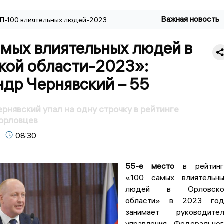
Важная новость
П-100 влиятельных людей-2023
амых влиятельных людей в
кой области-2023»:
ндр Чернявский – 55
рнявский упал на одну строчку в рейтинге
орловцев
08:30
55-е место
в рейтинг
«100 самых влиятельны
людей в Орловско
области» в 2023 год
занимает руководител
управления Федерально