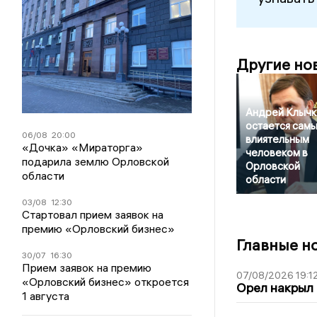
Другие но
Андрей Клычк
остается сам
06/08
20:00
влиятельным
«Дочка» «Мираторга»
человеком в
подарила землю Орловской
Орловской
области
области
03/08
12:30
Стартовал прием заявок на
премию «Орловский бизнес»
Главные н
30/07
16:30
Прием заявок на премию
07/08/2026 19:1
«Орловский бизнес» откроется
Орел накрыл
1 августа