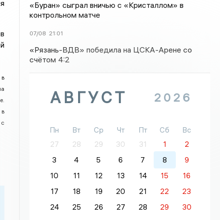
ия
«Буран» сыграл вничью с «Кристаллом» в
контрольном матче
ов
07/08
21:01
й
«Рязань-ВДВ» победила на ЦСКА-Арене со
счётом 4:2
 в
на
АВГУСТ
2026
е.
 в
 с
Пн
Вт
Ср
Чт
Пт
Сб
Вс
27
28
29
30
31
1
2
3
4
5
6
7
8
9
10
11
12
13
14
15
16
17
18
19
20
21
22
23
24
25
26
27
28
29
30