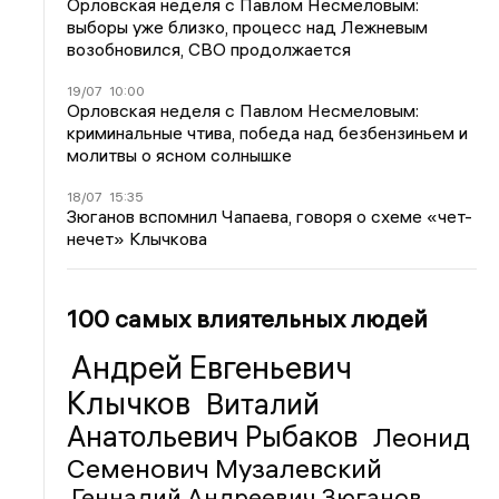
Орловская неделя с Павлом Несмеловым:
выборы уже близко, процесс над Лежневым
возобновился, СВО продолжается
19/07
10:00
Орловская неделя с Павлом Несмеловым:
криминальные чтива, победа над безбензиньем и
молитвы о ясном солнышке
18/07
15:35
Зюганов вспомнил Чапаева, говоря о схеме «чет-
нечет» Клычкова
100 самых влиятельных людей
Андрей Евгеньевич
Клычков
Виталий
Анатольевич Рыбаков
Леонид
Семенович Музалевский
Геннадий Андреевич Зюганов