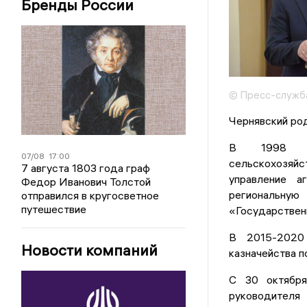
Бренды России
© Пресс-служба
Чернявский род
В 1998 го
07/08
17:00
сельскохозя
7 августа 1803 года граф
управление 
Федор Иванович Толстой
региональную
отправился в кругосветное
путешествие
«Государственн
В 2015-2020 
Новости компаний
казначейства п
С 30 октября
руководителя