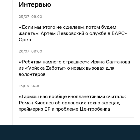
Интервью
25/07
09:00
«Если мы этого не сделаем, потом будем
жалеть»: Артем Левковский о службе в БАРС-
Орел
20/07
09:00
«Ребятам намного страшнее»: Ирина Салтанова
из «Vойска Zаботы» о новых вызовах для
волонтеров
15/06
14:30
«Гармаш нас вообще инопланетянами считал»:
Роман Киселев об орловских техно-жрецах,
праймериз ЕР и проблеме Центробанка