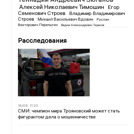
Алексей Николаевич Тимошин
Егор
Семенович Строев
Владимир Владимирович
Строев
Михаил Васильевич Вдовин
Руслан
Викторович Перелыгин
Вадим Александрович Тарасов
Расследования
16/09
11:20
СМИ: чемпион мира Трояновский может стать
фигурантом дела о мошенничестве