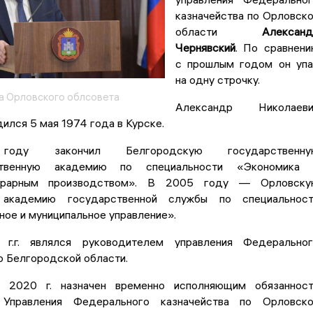
казначейства по Орловск
области
Алексан
Чернявский
. По сравнен
с прошлым годом он уп
на одну строчку.
 Орловского облсовета
Александр Николаеви
ился 5 мая 1974 года в Курске.
ду закончил Белгородскую государственну
йственную академию по специальности «Экономика 
аграрным производством». В 2005 году — Орловску
 академию государственной службы по специальност
ое и муниципальное управление».
г.г. являлся руководителем управления Федеральног
о Белгородской области.
 2020 г. назначен временно исполняющим обязанност
 Управления Федерального казначейства по Орловско