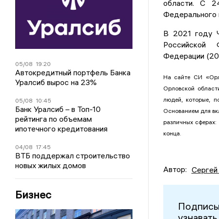
области. С 2
Федерального к
В 2021 году Ч
Российской Ф
Федерации (20
05/08
19:20
Автокредитный портфель Банка
На сайте СИ «Орл
Уралсиб вырос на 23%
Орловской област
людей, которые, п
05/08
10:45
Банк Уралсиб – в Топ-10
Основанием для вкл
рейтинга по объемам
различных сферах:
ипотечного кредитования
конца.
04/08
17:45
ВТБ поддержал строительство
новых жилых домов
Автор:
Сергей
Бизнес
Подписы
узнавать