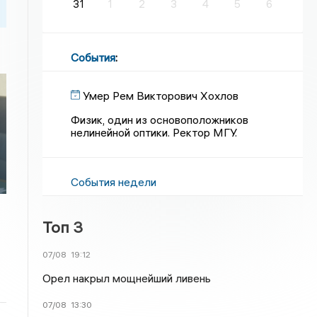
31
1
2
3
4
5
6
События
:
Умер Рем Викторович Хохлов
Физик, один из основоположников
нелинейной оптики. Ректор МГУ.
События недели
Топ 3
07/08
19:12
Орел накрыл мощнейший ливень
07/08
13:30