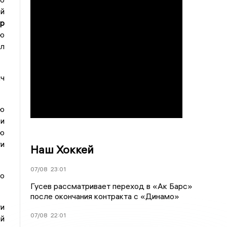
ой
др
ию
ал
ч
ю
и
ю
и
Наш Хоккей
07/08
23:01
о
Гусев рассматривает переход в «Ак Барс»
после окончания контракта с «Динамо»
и
07/08
22:01
й