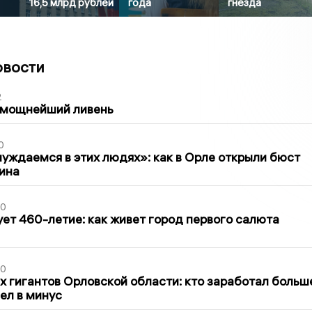
16,5 млрд рублей
года
гнезда
овости
2
 мощнейший ливень
0
уждаемся в этих людях»: как в Орле открыли бюст
ина
30
ет 460-летие: как живет город первого салюта
30
х гигантов Орловской области: кто заработал больш
шел в минус