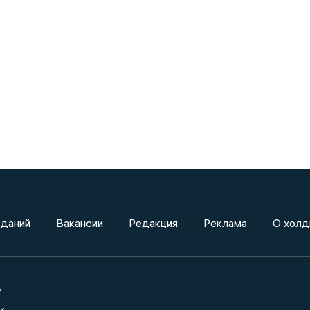
зданий
Вакансии
Редакция
Реклама
О холд
»