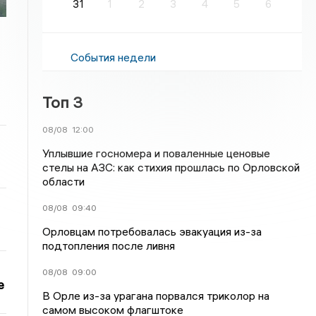
31
1
2
3
4
5
6
События недели
Топ 3
08/08
12:00
Уплывшие госномера и поваленные ценовые
стелы на АЗС: как стихия прошлась по Орловской
области
08/08
09:40
Орловцам потребовалась эвакуация из-за
подтопления после ливня
08/08
09:00
е
В Орле из-за урагана порвался триколор на
самом высоком флагштоке