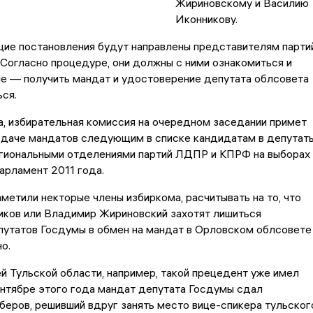
Жириновскому и Василию
Иконникову.
ие постановления будут направлены представителям парти
Согласно процедуре, они должны с ними ознакомиться и
ие — получить мандат и удостоверение депутата облсовета
ься.
а, избирательная комиссия на очередном заседании примет
едаче мандатов следующим в списке кандидатам в депутаты
гиональными отделениями партий ЛДПР и КПРФ на выборах 
арламент 2011 года.
аметили некторые члены избиркома, расчитывать на то, что
иков или Владимир Жириновский захотят лишиться
путатов Госдумы в обмен на мандат в Орловском облсовете
о.
й Тульской области, например, такой прецедент уже имел
сентябре этого года мандат депутата Госдумы сдал
еров, решивший вдруг занять место вице-спикера тульског