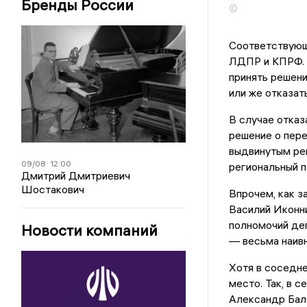
Бренды России
©
Соответствующ
ЛДПР и КПРФ. 
принять решен
или же отказат
В случае отказ
решение о пер
выдвинутым ре
09/08
12:00
региональный п
Дмитрий Дмитриевич
Шостакович
Впрочем, как з
Василий Иконн
полномочий де
Новости компаний
— весьма наивн
Хотя в соседне
место. Так, в 
Александр Балб