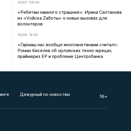
20/07
09:00
«Ребятам намного страшнее»: Ирина Салтанова
из «Vойска Zаботы» о новых вызовах для
волонтеров
15/06
14:30
«Гармаш нас вообще инопланетянами считал»:
Роман Киселев об орловских техно-жрецах,
праймериз ЕР и проблеме Центробанка
инге
Дежурный по новостям
16+