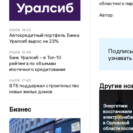
областного па
Автор:
05/08
19:20
Автокредитный портфель Банка
Уралсиб вырос на 23%
Подписы
05/08
10:45
узнавать
Банк Уралсиб – в Топ-10
рейтинга по объемам
ипотечного кредитования
04/08
17:45
Другие но
ВТБ поддержал строительство
новых жилых домов
Энергетики
Бизнес
восстановили
электроснабж
в Орловской
области посл