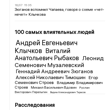
18/07
15:35
Зюганов вспомнил Чапаева, говоря о схеме «чет-
нечет» Клычкова
100 самых влиятельных людей
Андрей Евгеньевич
Клычков
Виталий
Анатольевич Рыбаков
Леонид
Семенович Музалевский
Геннадий Андреевич Зюганов
Алексей Николаевич Тимошин
Егор
Семенович Строев
Владимир Владимирович
Строев
Михаил Васильевич Вдовин
Руслан
Викторович Перелыгин
Вадим Александрович Тарасов
Расследования