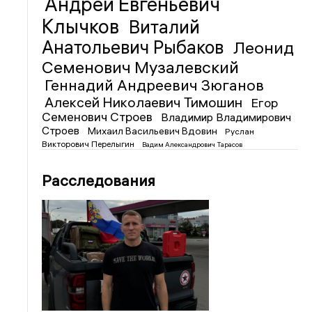
Андрей Евгеньевич
Клычков
Виталий
Анатольевич Рыбаков
Леонид
Семенович Музалевский
Геннадий Андреевич Зюганов
Алексей Николаевич Тимошин
Егор
Семенович Строев
Владимир Владимирович
Строев
Михаил Васильевич Вдовин
Руслан
Викторович Перелыгин
Вадим Александрович Тарасов
Расследования