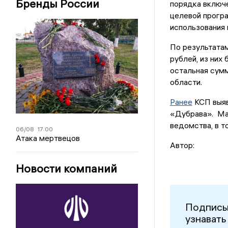
Бренды России
порядка включе
целевой програ
использования 
По результата
рублей, из них
остальная сум
области.
Ранее
КСП выяв
«Дубрава». Ма
ведомства, в т
06/08
17:00
Атака мертвецов
Автор:
Новости компаний
Подписы
узнавать