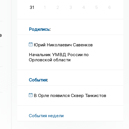
31
1
2
3
4
5
6
Родились
:
е
Юрий Николаевич Савенков
Начальник УМВД России по
Орловской области
События
:
В Орле появился Сквер Танкистов
События недели