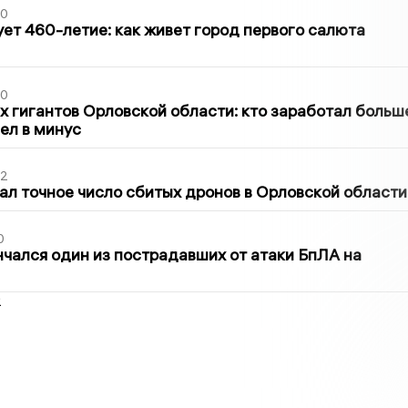
30
ет 460-летие: как живет город первого салюта
30
х гигантов Орловской области: кто заработал больш
шел в минус
02
ал точное число сбитых дронов в Орловской области
0
нчался один из пострадавших от атаки БпЛА на
2