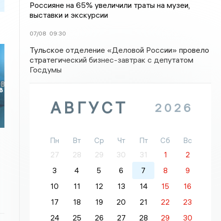
Россияне на 65% увеличили траты на музеи,
выставки и экскурсии
07/08
09:30
Тульское отделение «Деловой России» провело
стратегический бизнес-завтрак с депутатом
Госдумы
в
АВГУСТ
2026
Пн
Вт
Ср
Чт
Пт
Сб
Вс
27
28
29
30
31
1
2
3
4
5
6
7
8
9
10
11
12
13
14
15
16
17
18
19
20
21
22
23
24
25
26
27
28
29
30