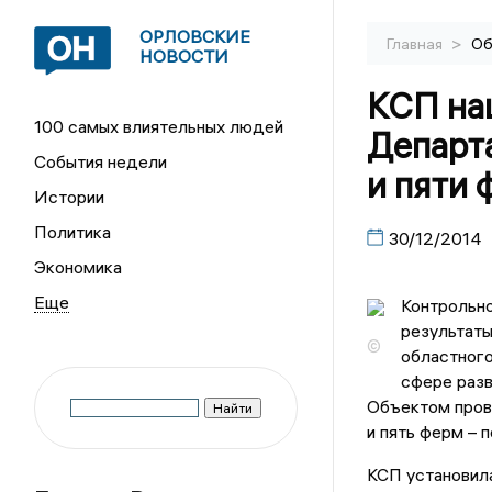
ОРЛОВСКИЕ
>
Главная
Об
НОВОСТИ
КСП на
100 самых влиятельных людей
Департ
События недели
и пяти 
Истории
Политика
30/12/2014
Экономика
Контрольно
результаты
©
областного
сфере разв
Объектом пров
и пять ферм – 
КСП установил