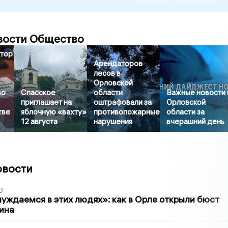
вости Общество
ктор
Арендаторов
лесов в
Орловской
во
Спасское
области
Важные новости 
приглашает на
оштрафовали за
Орловской
тве
яблочную «вахту»
противопожарные
области за
12 августа
нарушения
вчерашний день
овости
0
уждаемся в этих людях»: как в Орле открыли бюст
ина