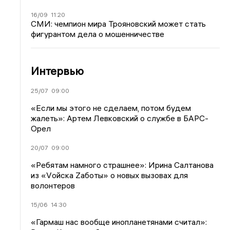
16/09
11:20
СМИ: чемпион мира Трояновский может стать
фигурантом дела о мошенничестве
Интервью
25/07
09:00
«Если мы этого не сделаем, потом будем
жалеть»: Артем Левковский о службе в БАРС-
Орел
20/07
09:00
«Ребятам намного страшнее»: Ирина Салтанова
из «Vойска Zаботы» о новых вызовах для
волонтеров
15/06
14:30
«Гармаш нас вообще инопланетянами считал»: