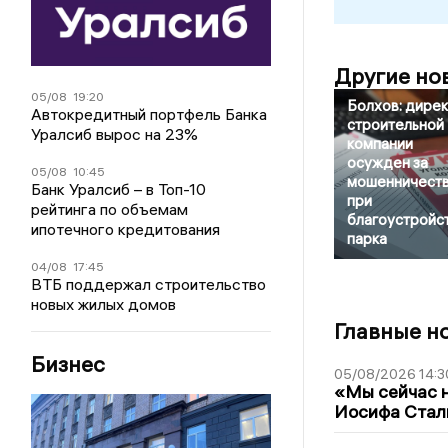
Другие но
05/08
19:20
Болхов: дире
Автокредитный портфель Банка
строительной
Уралсиб вырос на 23%
компании
осужден за
05/08
10:45
мошенничест
Банк Уралсиб – в Топ-10
при
рейтинга по объемам
благоустройс
ипотечного кредитования
парка
04/08
17:45
ВТБ поддержал строительство
новых жилых домов
Главные н
Бизнес
05/08/2026 14:3
«Мы сейчас н
Иосифа Стал