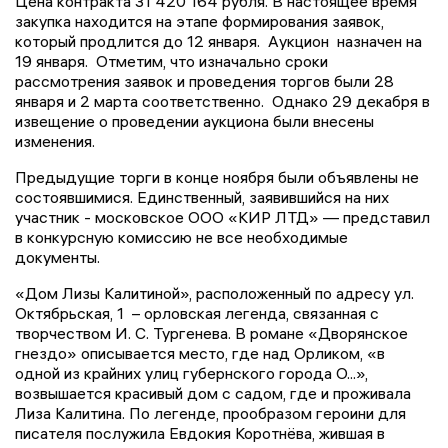
Цена контракта 31 420 164 рубля. В настоящее время
закупка находится на этапе формирования заявок,
который продлится до 12 января. Аукцион назначен на
19 января. Отметим, что изначально сроки
рассмотрения заявок и проведения торгов были 28
января и 2 марта соответственно. Однако 29 декабря в
извещение о проведении аукциона были внесены
изменения.
Предыдущие торги в конце ноября были объявлены не
состоявшимися. Единственный, заявившийся на них
участник - московское ООО «КИР ЛТД» — представил
в конкурсную комиссию не все необходимые
документы.
«Дом Лизы Калитиной», расположенный по адресу ул.
Октябрьская, 1 – орловская легенда, связанная с
творчеством И. С. Тургенева. В романе «Дворянское
гнездо» описывается место, где над Орликом, «в
одной из крайних улиц губернского города О...»,
возвышается красивый дом с садом, где и проживала
Лиза Калитина. По легенде, прообразом героини для
писателя послужила Евдокия Коротнёва, жившая в