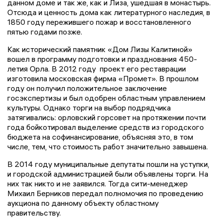
данном доме и так же, как и Лиза, ушедшая в монастырь.
Отсюда и ценность дома как литературного наследия, в
1850 году пережившего пожар и восстановленного
пятью годами позже.
Как исторический памятник «Дом Лизы Калитиной»
вошел в программу подготовки и празднования 450-
летия Орла. В 2012 году проект его реставрации
изготовила московская фирма «Промет». В прошлом
году он получил положительное заключение
госэкспертизы и был одобрен областным управлением
культуры. Однако торги на выбор подрядчика
затягивались: орловский горсовет на протяжении почти
года бойкотировал выделение средств из городского
бюджета на софинансирование, объясняя это, в том
числе, тем, что стоимость работ значительно завышена.
В 2014 году муниципальные депутаты пошли на уступки,
и городской администрацией были объявлены торги. На
них так никто и не заявился. Тогда сити-менеджер
Михаил Берников передал полномочия по проведению
аукциона по данному объекту областному
правительству.