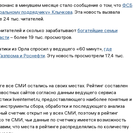
зонанс в минувшем месяце стало сообщение о том, что
ФСБ
еральному подрядчику» Клычкова
. Эта новость вызвала
е 24 тыс. читателей.
читателей и сколько зарабатывают
богатейшие семьи
асти
– более 19 тыс. просмотров.
тики из Орла спросил у ведущего «60 минут»,
где
Газпрома и Роснефти
. Эту новость просмотрели 17,4 тыс.
ге все СМИ остались на своих местах. Рейтинг составлен
овостных сайтов согласно данным ведущего сервиса
стики liveinternet.ru, предоставляющего наиболее понятные и
 инструменты сбора, обработки и последующего анализа
ный счетчик открыт не у всех СМИ, поэтому в рейтинг
о те СМИ, чьи данные по счетчику имеется возможность
авим, что места в рейтинге распределялись по количеству