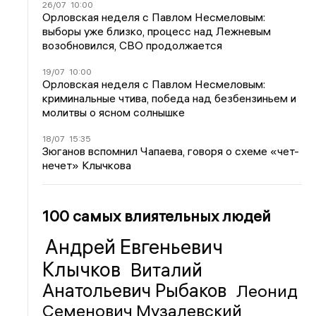
26/07
10:00
Орловская неделя с Павлом Несмеловым:
выборы уже близко, процесс над Лежневым
возобновился, СВО продолжается
19/07
10:00
Орловская неделя с Павлом Несмеловым:
криминальные чтива, победа над безбензиньем и
молитвы о ясном солнышке
18/07
15:35
Зюганов вспомнил Чапаева, говоря о схеме «чет-
нечет» Клычкова
100 самых влиятельных людей
Андрей Евгеньевич
Клычков
Виталий
Анатольевич Рыбаков
Леонид
Семенович Музалевский