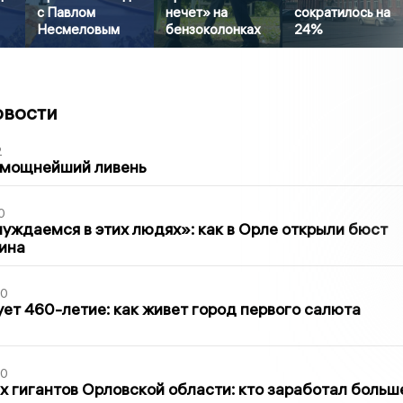
с Павлом
нечет» на
сократилось на
Несмеловым
бензоколонках
24%
овости
2
 мощнейший ливень
0
уждаемся в этих людях»: как в Орле открыли бюст
ина
30
ет 460-летие: как живет город первого салюта
30
х гигантов Орловской области: кто заработал больш