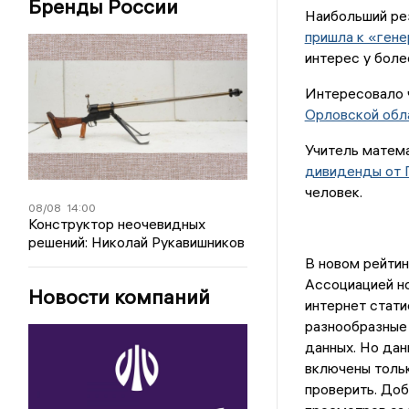
Бренды России
Наибольший ре
пришла к «ген
интерес у боле
Интересовало 
Орловской обл
Учитель матема
дивиденды от 
человек.
08/08
14:00
Конструктор неочевидных
решений: Николай Рукавишников
В новом рейтин
Ассоциацией н
Новости компаний
интернет стати
разнообразные
данных. Но дан
включены тольк
проверить. Доб