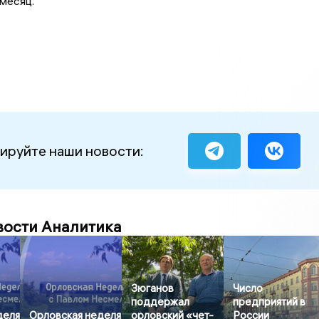
месяц.
ируйте наши новости:
вости Аналитика
Зюганов
Число
поддержал
предприятий в
деля
Орловская неделя
орловский «чет-
России