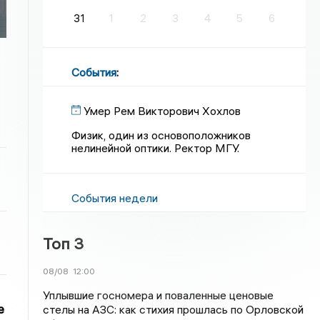
31
1
2
3
4
5
6
События
:
Умер Рем Викторович Хохлов
Физик, один из основоположников
нелинейной оптики. Ректор МГУ.
События недели
Топ 3
08/08
12:00
Уплывшие госномера и поваленные ценовые
е
стелы на АЗС: как стихия прошлась по Орловской