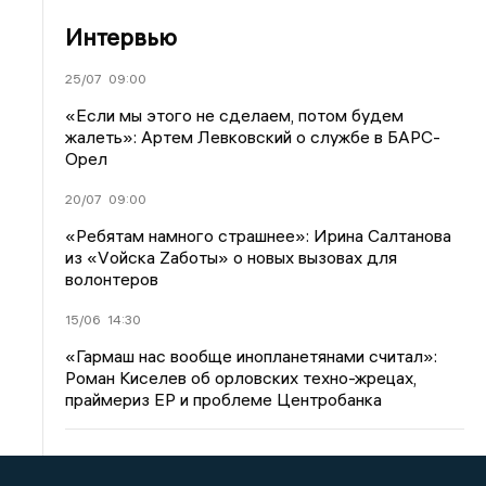
Интервью
25/07
09:00
«Если мы этого не сделаем, потом будем
жалеть»: Артем Левковский о службе в БАРС-
Орел
20/07
09:00
«Ребятам намного страшнее»: Ирина Салтанова
из «Vойска Zаботы» о новых вызовах для
волонтеров
15/06
14:30
«Гармаш нас вообще инопланетянами считал»:
Роман Киселев об орловских техно-жрецах,
праймериз ЕР и проблеме Центробанка