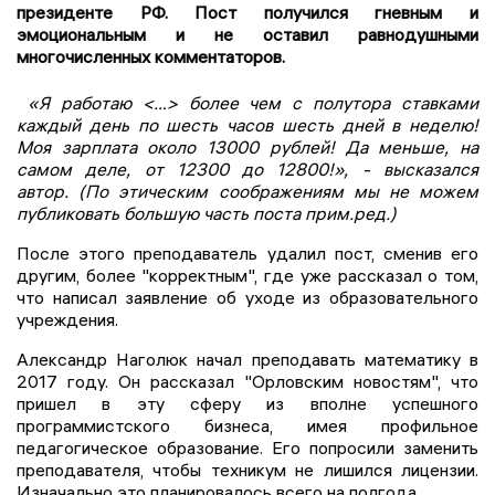
президенте РФ. Пост получился гневным и
эмоциональным и не оставил равнодушными
многочисленных комментаторов.
«Я работаю <…> более чем с полутора ставками
каждый день по шесть часов шесть дней в неделю!
Моя зарплата около 13000 рублей! Да меньше, на
самом деле, от 12300 до 12800!», - высказался
автор. (По этическим соображениям мы не можем
публиковать большую часть поста прим.ред.)
После этого преподаватель удалил пост, сменив его
другим, более "корректным", где уже рассказал о том,
что написал заявление об уходе из образовательного
учреждения.
Александр Наголюк начал преподавать математику в
2017 году. Он рассказал "Орловским новостям", что
пришел в эту сферу из вполне успешного
программистского бизнеса, имея профильное
педагогическое образование. Его попросили заменить
преподавателя, чтобы техникум не лишился лицензии.
Изначально это планировалось всего на полгода.