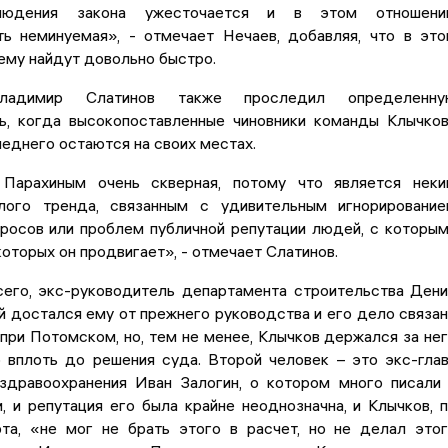
людения закона ужесточается и в этом отношении
ть неминуемая», - отмечает Нечаев, добавляя, что в эт
ему найдут довольно быстро.
ладимир Слатинов также проследил определенну
ь, когда высокопоставленные чиновники команды Клычко
еднего остаются на своих местах.
арахиным очень скверная, потому что является неки
лого тренда, связанным с удивительным игнорировани
росов или проблем публичной репутации людей, с которы
 которых он продвигает», - отмечает Слатинов.
сего, экс-руководитель департамента строительства Ден
й достался ему от прежнего руководства и его дело связа
при Потомском, но, тем не менее, Клычков держался за не
 вплоть до решения суда. Второй человек – это экс-гла
здравоохранения Иван Залогин, о котором много писали
, и репутация его была крайне неоднозначна, и Клычков, 
та, «не мог не брать этого в расчет, но не делал это