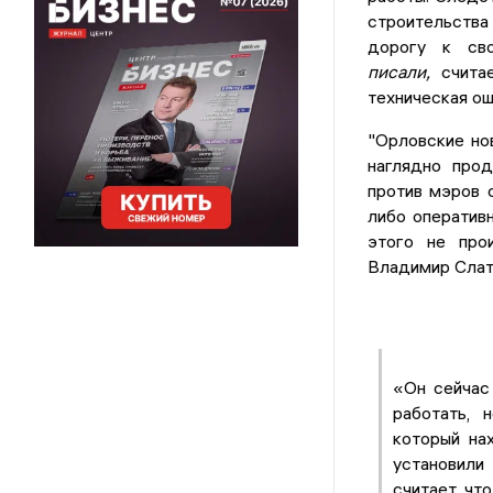
строительства
дорогу к с
писали,
считае
техническая ош
"Орловские но
наглядно прод
против мэров 
либо оператив
этого не прои
Владимир Слат
«Он сейчас
работать, 
который на
установили
считает, чт