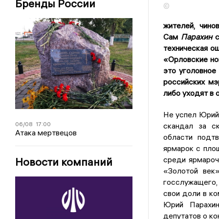
Бренды России
©
жителей, чино
Сам
Парахин
с
техническая ош
«Орловские нов
это уголовное
российских мэ
либо уходят в
Не успел Юрий 
06/08
17:00
скандал за ск
Атака мертвецов
области подтв
ярмарок с пло
среди ярмароч
Новости компаний
«Золотой век
госслужащего,
свои доли в ко
Юрий Парахи
депутатов о ко