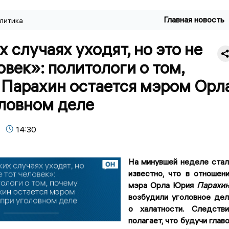
Главная новость
литика
х случаях уходят, но это не
овек»: политологи о том,
 Парахин остается мэром Орл
оловном деле
14:30
На минувшей неделе ста
известно, что в отношен
мэра Орла Юрия
Парахи
возбудили уголовное де
о халатности. Следств
полагает, что будучи глав