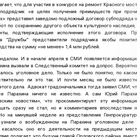
гает, что для участия в конкурсе на ремонт Красного мос
 подрядчик «в целях получения преимуществ при проч
ях» представил заведомо подложный договор субподряда 
от по сохранению другого объекта культурного наследия,
нты, подтверждающие исполнение этого договора. Пр
а "Дружбы" представители подрядчика якобы похитил
ства на сумму «не менее» 1,4 млн рублей.
андалом. И в начале апреля в СМИ появляется информаци
хина вызвали в Следственный комитет на допрос. Вероятн
валось уголовное дело. Только не было понятно, по како
твительно ли это так. И почти месяц не было извест
того дела. Адвокат градоначальника тогда заявил СМИ, ч
е Парахина ничего не известно. А сам Юрий Парахи
вским новостям», что прокомментирует эту информац
ать сразу не стал, но и комментариев впоследствии 
Но на минувшей неделе из представления Генпрокурату
знали о возбужденном на Парахина уголовном деле 
И касалось оно его деятельности на предыдущем мес
вие полагает, что будучи главой Орловского района, вмес