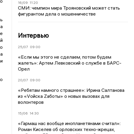
о
16/09
11:20
СМИ: чемпион мира Трояновский может стать
фигурантом дела о мошенничестве
рь
ка
е
Интервью
ой
но
25/07
09:00
на
«Если мы этого не сделаем, потом будем
ли
жалеть»: Артем Левковский о службе в БАРС-
Орел
но
20/07
09:00
«Ребятам намного страшнее»: Ирина Салтанова
из «Vойска Zаботы» о новых вызовах для
волонтеров
15/06
14:30
«Гармаш нас вообще инопланетянами считал»:
Роман Киселев об орловских техно-жрецах,