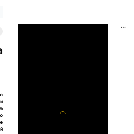
а
ло
ии
н
а
ло
ие
ой