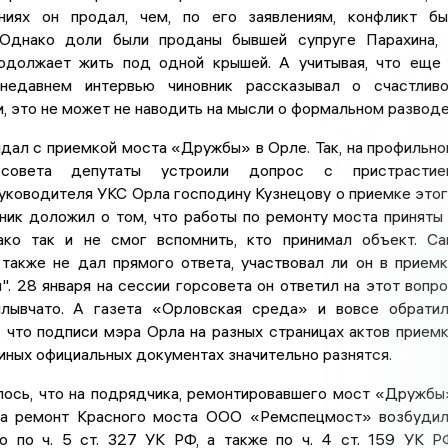
ниях он продал, чем, по его заявлениям, конфликт б
 Однако доли были проданы бывшей супруге Парахина,
одолжает жить под одной крышей. А учитывая, что еще
 недавнем интервью чиновник рассказывал о счастлив
, это не может не наводить на мысли о формальном разводе
дал с приемкой моста «Дружбы» в Орле. Так, на профильн
рсовета депутаты устроили допрос с пристрастие
уководителя УКС Орла господину Кузнецову о приемке это
ник доложил о том, что работы по ремонту моста приняты
ако так и не смог вспомнить, кто принимал объект. С
также не дал прямого ответа, участвовал ли он в прием
. 28 января на сессии горсовета он ответил на этот вопр
лывчато. А газета «Орловская среда» и вовсе обрати
, что подписи мэра Орла на разных страницах актов прием
 иных официальных документах значительно разнятся.
лось, что на подрядчика, ремонтировавшего мост «Дружбы
на ремонт Красного моста ООО «Ремспецмост» возбуди
о по ч. 5 ст. 327 УК РФ, а также по ч. 4 ст. 159 УК Р