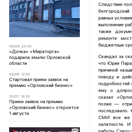
Следствие пола
белгородский
равных услови
выполнение раб
также докуме
ремонте мост
бюджетные сред
06/08
20:00
«Дочка» «Мираторга»
Скандал за ск
подарила землю Орловской
области
что Юрия Пара
причиной назы
03/08
12:30
поводу и дейс
Стартовал прием заявок на
подробностей э
премию «Орловский бизнес»
ему о допрос
30/07
16:30
сказал «Орло
Прием заявок на премию
позже — отриц
«Орловский бизнес» откроется
последовало. 
1 августа
СМИ все же у
халатности. 
работы. Следст