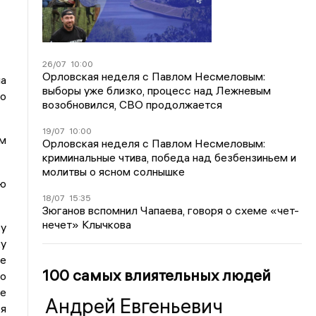
26/07
10:00
Орловская неделя с Павлом Несмеловым:
на
выборы уже близко, процесс над Лежневым
но
возобновился, СВО продолжается
19/07
10:00
ем
Орловская неделя с Павлом Несмеловым:
криминальные чтива, победа над безбензиньем и
молитвы о ясном солнышке
ую
18/07
15:35
Зюганов вспомнил Чапаева, говоря о схеме «чет-
нечет» Клычкова
 у
ку
ые
100 самых влиятельных людей
но
Не
Андрей Евгеньевич
ся