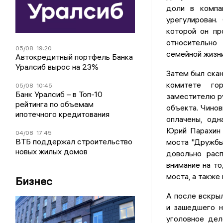
доли в компа
урегулирован.
которой он пр
относительно
05/08
19:20
семейной жизни
Автокредитный портфель Банка
Уралсиб вырос на 23%
Затем был скан
комитете го
05/08
10:45
Банк Уралсиб – в Топ-10
заместителю р
рейтинга по объемам
объекта. Чинов
ипотечного кредитования
оплачены, одн
Юрий Парахин 
04/08
17:45
ВТБ поддержал строительство
моста "Дружбы"
новых жилых домов
довольно расп
внимание на то
моста, а также
Бизнес
А после вскры
и зашедшего 
уголовное дел