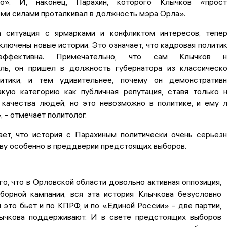
но». И, наконец, Парахин, которого Клычков «прост
ми силами проталкивал в должность мэра Орла».
 ситуация с ярмарками и конфликтом интересов, тепе
сключены новые истории. Это означает, что кадровая полити
эффективна. Примечательно, что сам Клычков н
ль, он пришел в должность губернатора из классическ
литики, и тем удивительнее, почему он демонстратив
акую категорию как публичная репутация, ставя только 
качества людей, но это невозможно в политике, и ему 
, - отмечает политолог.
ает, что история с Парахиным политически очень серьез
ву особенно в преддверии предстоящих выборов.
го, что в Орловской области довольно активная оппозиция,
ыборной кампании, вся эта история Клычкова безусловно
и это бьет и по КПРФ, и по «Единой России» - две партии,
ычкова поддерживают. И в свете предстоящих выборов