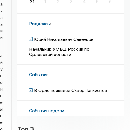
31
1
2
3
4
5
6
та
их
на
Родились
:
 а
и
и
Юрий Николаевич Савенков
Начальник УМВД России по
Орловской области
я,
ой
му
События
:
но
то
н
В Орле появился Сквер Танкистов
ию
не
ры
События недели
о
те
Топ 3
то