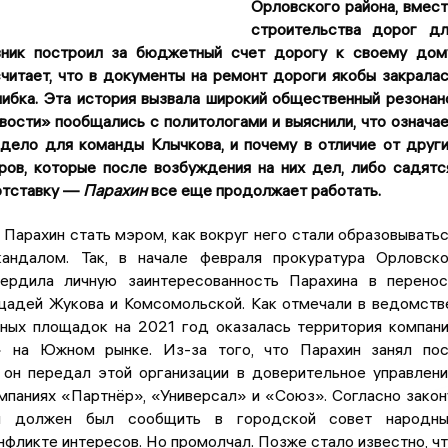
Орловского района, вмес
строительства дорог д
вник построил за бюджетный счет дорогу к своему дом
читает, что в документы на ремонт дороги якобы закрала
ибка. Эта история вызвала широкий общественный резонан
ости» пообщались с политологами и выяснили, что означа
 дело для команды Клычкова, и почему в отличие от друг
ров, которые после возбуждения на них дел, либо садятс
 отставку —
Парахин
все еще продолжает работать.
Парахин стать мэром, как вокруг него стали образовывать
андалом. Так, в начале февраля прокуратура Орловск
ердила личную заинтересованность Парахина в перено
щадей Жукова и Комсомольской. Как отмечали в ведомств
ных площадок на 2021 год оказалась территория компан
» на Южном рынке. Из-за того, что Парахин занял по
 он передал этой организации в доверительное управлен
мпаниях «Партнёр», «Универсал» и «Союз». Согласно закон
н должен был сообщить в городской совет народны
нфликте интересов. Но промолчал. Позже стало известно, ч