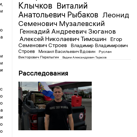
Клычков
,
Виталий
ом
Анатольевич Рыбаков
Леонид
Семенович Музалевский
ю
Геннадий Андреевич Зюганов
ва
Алексей Николаевич Тимошин
Егор
Семенович Строев
Владимир Владимирович
Строев
Михаил Васильевич Вдовин
Руслан
м
Викторович Перелыгин
Вадим Александрович Тарасов
ем
ми
Расследования
ис
но
го
ва
 и
по
го