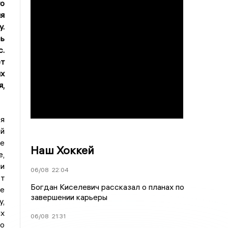
то
ля
у.
сь
с.
ет
их
я,
ся
ой
се
Наш Хоккей
е,
ии
06/08
22:04
ст
Богдан Киселевич рассказал о планах по
ие
завершении карьеры
у,
х
06/08
21:31
то