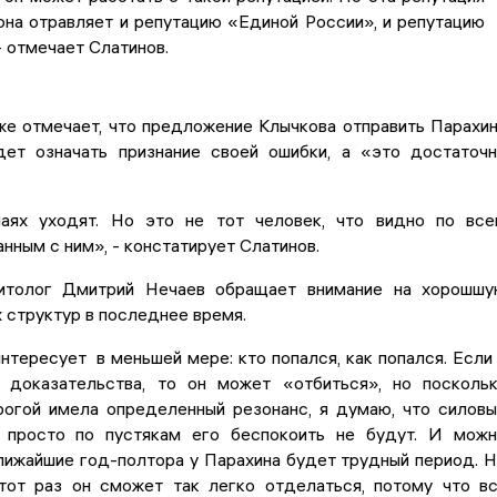
 она отравляет и репутацию «Единой России», и репутацию
- отмечает Слатинов.
же отмечает, что предложение Клычкова отправить Парахи
дет означать признание своей ошибки, а «это достаточ
аях уходят. Но это не тот человек, что видно по вс
анным с ним», - констатирует Слатинов.
итолог Дмитрий Нечаев обращает внимание на хорошш
 структур в последнее время.
нтересует в меньшей мере: кто попался, как попался. Если
 доказательства, то он может «отбиться», но посколь
рогой имела определенный резонанс, я думаю, что силов
 просто по пустякам его беспокоить не будут. И мож
лижайшие год-полтора у Парахина будет трудный период. 
этот раз он сможет так легко отделаться, потому что в