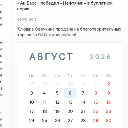
«Ак Барс» победил «Нефтяник» в буллитной
ыл
серии
 с
 в
06/08
20:31
ой
Клюшка Овечкина продана на благотворительных
.
торгах за 940 тысяч рублей
ом
м
АВГУСТ
го
2026
 и
ам
ке
Пн
Вт
Ср
Чт
Пт
Сб
Вс
ос
27
28
29
30
31
1
2
ла
3
4
5
6
7
8
9
ки
10
11
12
13
14
15
16
17
18
19
20
21
22
23
»,
ли
24
25
26
27
28
29
30
Ф.