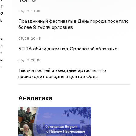
ет
06/08
10:30
о
сь
Праздничный фестиваль в День города посетило
более 9 тысяч орловцев
ая
05/08
20:43
ел
БПЛА сбили днем над Орловской областью
т,
ым
05/08
20:15
ог
Тысячи гостей и звездные артисты: что
происходит сегодня в центре Орла
Аналитика