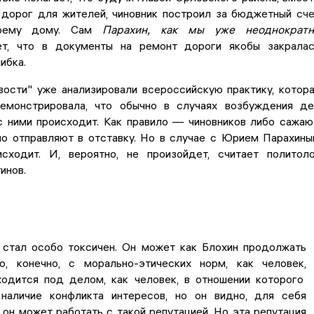
 дорог для жителей, чиновник построил за бюджетный сч
воему дому. Сам
Парахин, как мы уже неоднократн
т, что в документы на ремонт дороги якобы закрала
ибка.
вости" уже анализировали всероссийскую практику, котор
емонстрировала, что обычно в случаях возбуждения д
с ними происходит. Как правило — чиновников либо сажаю
но отправляют в отставку. Но в случае с Юрием Парахин
сходит. И, вероятно, не произойдет, считает политол
инов.
 стал особо токсичен. Он может как Блохин продолжать
но, конечно, с морально-этических норм, как человек,
ходится под делом, как человек, в отношении которого
 наличие конфликта интересов, но он видно, для себя
о он может работать с такой репутацией. Но эта репутация