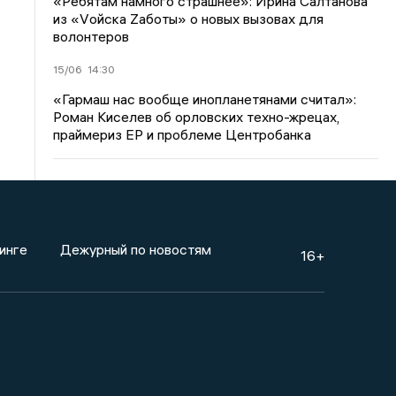
«Ребятам намного страшнее»: Ирина Салтанова
из «Vойска Zаботы» о новых вызовах для
волонтеров
15/06
14:30
«Гармаш нас вообще инопланетянами считал»:
Роман Киселев об орловских техно-жрецах,
праймериз ЕР и проблеме Центробанка
инге
Дежурный по новостям
16+