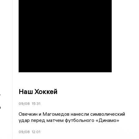
Наш Хоккей
,
09/08
15:31
о
Овечкин и Магомедов нанесли символический
удар перед матчем футбольного «Динамо»
09/08
12:01