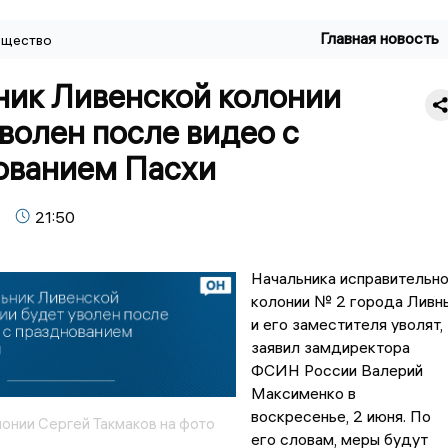
Главная новость
щество
ник Ливенской колонии
волен после видео с
ованием Пасхи
21:50
Начальника исправительн
колонии № 2 города Ливн
и его заместителя уволят,
заявил замдиректора
ФСИН России Валерий
Максименко в
воскресенье, 2 июня. По
лонии Сергей Такмаков на фото
его словам, меры будут