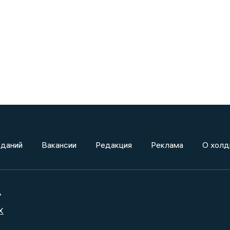
зданий
Вакансии
Редакция
Реклама
О холд
»
X