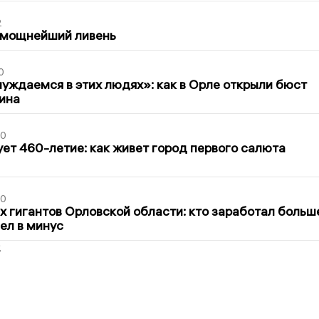
2
 мощнейший ливень
0
уждаемся в этих людях»: как в Орле открыли бюст
ина
30
ет 460-летие: как живет город первого салюта
30
х гигантов Орловской области: кто заработал больш
шел в минус
2