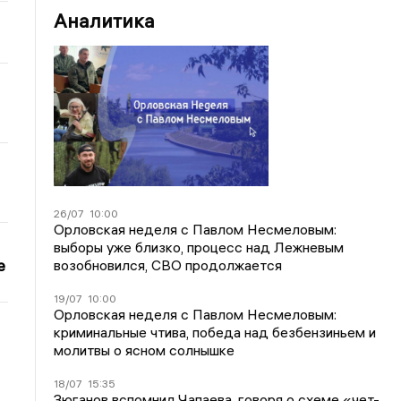
Аналитика
26/07
10:00
Орловская неделя с Павлом Несмеловым:
выборы уже близко, процесс над Лежневым
е
возобновился, СВО продолжается
19/07
10:00
Орловская неделя с Павлом Несмеловым:
криминальные чтива, победа над безбензиньем и
молитвы о ясном солнышке
18/07
15:35
Зюганов вспомнил Чапаева, говоря о схеме «чет-