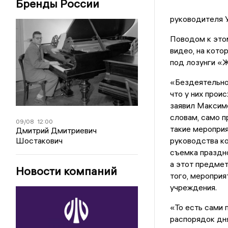
Бренды России
руководителя 
Поводом к это
видео, на кото
под лозунги «Ж
«Бездеятельнос
что у них прои
заявил Максиме
словам, само п
09/08
12:00
такие мероприя
Дмитрий Дмитриевич
Шостакович
руководства ко
съемка праздн
а этот предмет
Новости компаний
того, мероприя
учреждения.
«То есть сами 
распорядок дня