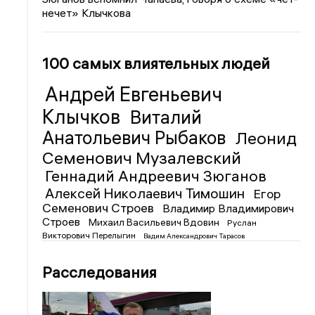
нечет» Клычкова
100 самых влиятельных людей
Андрей Евгеньевич
Клычков
Виталий
Анатольевич Рыбаков
Леонид
Семенович Музалевский
Геннадий Андреевич Зюганов
Алексей Николаевич Тимошин
Егор
Семенович Строев
Владимир Владимирович
Строев
Михаил Васильевич Вдовин
Руслан
Викторович Перелыгин
Вадим Александрович Тарасов
Расследования