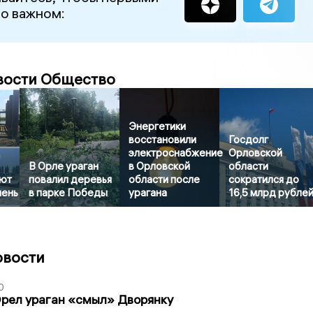
 о важном:
вости Общество
Энергетики
восстановили
Госдолг
электроснабжение
Орловской
В Орле ураган
в Орловской
области
ют
повалил деревья
области после
сократился до
шень
в парке Победы
урагана
16,5 млрд рубле
овости
0
рел ураган «смыл» Дворянку