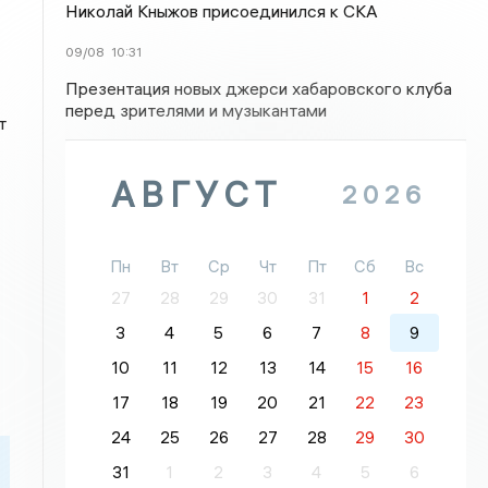
Николай Кныжов присоединился к СКА
09/08
10:31
Презентация новых джерси хабаровского клуба
перед зрителями и музыкантами
т
АВГУСТ
2026
Пн
Вт
Ср
Чт
Пт
Сб
Вс
27
28
29
30
31
1
2
3
4
5
6
7
8
9
10
11
12
13
14
15
16
17
18
19
20
21
22
23
24
25
26
27
28
29
30
31
1
2
3
4
5
6