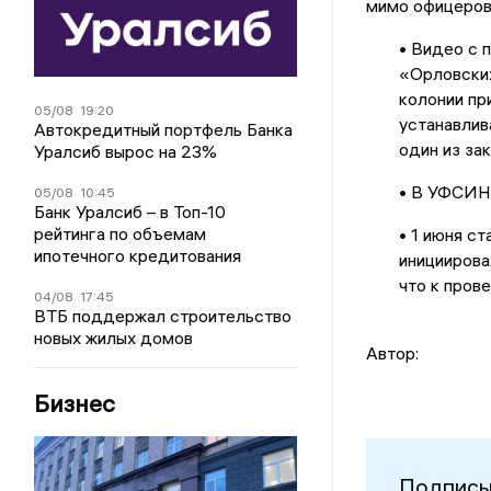
мимо офицеров 
• Видео с 
«Орловских
колонии пр
05/08
19:20
устанавлив
Автокредитный портфель Банка
один из за
Уралсиб вырос на 23%
• В УФСИН 
05/08
10:45
Банк Уралсиб – в Топ-10
рейтинга по объемам
• 1 июня с
ипотечного кредитования
инициирова
что к пров
04/08
17:45
ВТБ поддержал строительство
новых жилых домов
Автор:
Бизнес
Подписы