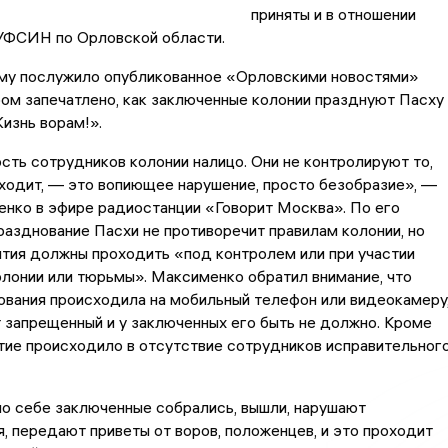
приняты и в отношении
УФСИН по Орловской области.
му послужило опубликованное «Орловскими новостями»
ром запечатлено, как заключенные колонии празднуют Пасху
изнь ворам!».
ть сотрудников колонии налицо. Они не контролируют то,
сходит, — это вопиющее нарушение, просто безобразие», —
нко в эфире радиостанции «Говорит Москва». По его
разднование Пасхи не противоречит правилам колонии, но
тия должны проходить «под контролем или при участии
лонии или тюрьмы». Максименко обратил внимание, что
ования происходила на мобильный телефон или видеокамеру
 запрещенный и у заключенных его быть не должно. Кроме
тие происходило в отсутствие сотрудников исправительног
по себе заключенные собрались, вышли, нарушают
, передают приветы от воров, положенцев, и это проходит