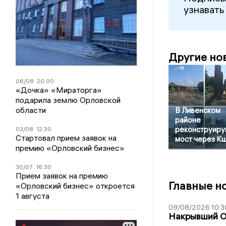
узнавать
Другие но
06/08
20:00
«Дочка» «Мираторга»
подарила землю Орловской
области
В Ливенском
районе
реконструиру
03/08
12:30
Стартовал прием заявок на
мост через К
премию «Орловский бизнес»
30/07
16:30
Прием заявок на премию
Главные н
«Орловский бизнес» откроется
1 августа
09/08/2026 10:3
Накрывший О