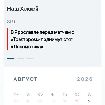
Наш Хоккей
23:31
В Ярославле перед матчем с
«Трактором» поднимут стяг
«Локомотива»
АВГУСТ
2026
Пн
Вт
Ср
Чт
Пт
Сб
Вс
27
28
29
30
31
1
2