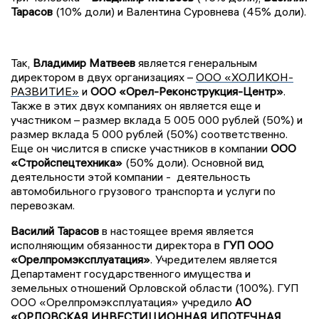
Тарасов
(10% доли) и Валентина Суровнева (45% доли).
Так,
Владимир Матвеев
является генеральным
директором в двух организациях –
ООО «ХОЛИКОН-
РАЗВИТИЕ»
и
ООО «Орел-Реконструкция-Центр»
.
Также в этих двух компаниях он является еще и
участником – размер вклада 5 005 000 рублей (50%) и
размер вклада 5 000 рублей (50%) соответственно.
Еще он числится в списке участников в компании
ООО
«Стройспецтехника»
(50% доли). Основной вид
деятельности этой компании - деятельность
автомобильного грузового транспорта и услуги по
перевозкам.
Василий Тарасов
в настоящее время является
исполняющим обязанности директора в
ГУП ООО
«Орелпромэксплуатация»
. Учредителем является
Департамент государственного имущества и
земельных отношений Орловской области (100%). ГУП
ООО «Орелпромэксплуатация» учредило
АО
«ОРЛОВСКАЯ ИНВЕСТИЦИОННАЯ ИПОТЕЧНАЯ