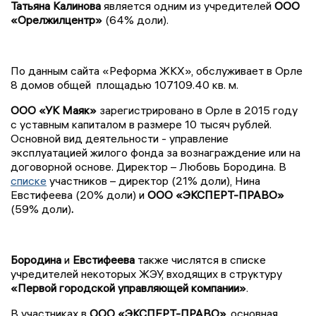
Татьяна Калинова
является одним из учредителей
ООО
«Орелжилцентр»
(64% доли).
По данным сайта «Реформа ЖКХ», обслуживает в Орле
8 домов общей площадью 107109.40 кв. м.
ООО «УК Маяк»
зарегистрировано в Орле в 2015 году
с уставным капиталом в размере 10 тысяч рублей.
Основной вид деятельности - управление
эксплуатацией жилого фонда за вознаграждение или на
договорной основе. Директор – Любовь Бородина. В
списке
участников – директор (21% доли), Нина
Евстифеева (20% доли) и
ООО «ЭКСПЕРТ-ПРАВО»
(59% доли)
.
Бородина
и
Евстифеева
также числятся в списке
учредителей некоторых ЖЭУ, входящих в структуру
«Первой городской управляющей компании»
.
В участниках в
ООО «ЭКСПЕРТ-ПРАВО»,
основная