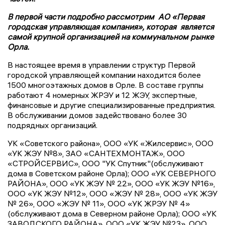
В первой части подробно рассмотрим АО «Первая
городская управляющая компания», которая является
самой крупной организацией на коммунальном рынке
Орла.
В настоящее время в управлении структур Первой
городской управляющей компании находится более
1500 многоэтажных домов в Орле. В составе группы
работают 4 номерных ЖРЭУ и 12 ЖЭУ, экспертные,
финансовые и другие специализированные предприятия.
В обслуживании домов задействовано более 30
подрядных организаций.
УК «Советского района», ООО «УК «Жилсервис», ООО
«УК ЖЭУ №8», ЗАО «САНТЕХМОНТАЖ», ООО
«СТРОЙСЕРВИС», ООО "УК Спутник"(обслуживают
дома в Советском районе Орла); ООО «УК СЕВЕРНОГО
РАЙОНА», ООО «УК ЖЭУ № 22», ООО «УК ЖЭУ №16»,
ООО «УК ЖЭУ №12», ООО «ЖЭУ № 28», ООО «УК ЖЭУ
№ 26», ООО «ЖЭУ № 11», ООО «УК ЖРЭУ № 4»
(обслуживают дома в Северном районе Орла); ООО «УК
ЗАВОДСКОГО РАЙОНА», ООО «УК ЖЭУ №23», ООО