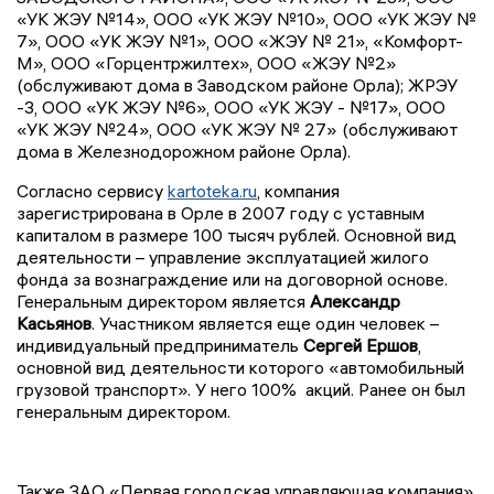
«УК ЖЭУ №14», ООО «УК ЖЭУ №10», ООО «УК ЖЭУ №
7», ООО «УК ЖЭУ №1», ООО «ЖЭУ № 21», «Комфорт-
М», ООО «Горцентржилтех», ООО «ЖЭУ №2»
(обслуживают дома в Заводском районе Орла); ЖРЭУ
-3, ООО «УК ЖЭУ №6», ООО «УК ЖЭУ - №17», ООО
«УК ЖЭУ №24», ООО «УК ЖЭУ № 27» (обслуживают
дома в Железнодорожном районе Орла).
Согласно сервису
kartoteka.ru
, компания
зарегистрирована в Орле в 2007 году с уставным
капиталом в размере 100 тысяч рублей. Основной вид
деятельности – управление эксплуатацией жилого
фонда за вознаграждение или на договорной основе.
Генеральным директором является
Александр
Касьянов
. Участником является еще один человек –
индивидуальный предприниматель
Сергей Ершов
,
основной вид деятельности которого «автомобильный
грузовой транспорт». У него 100% акций. Ранее он был
генеральным директором.
Также ЗАО «Первая городская управляющая компания»