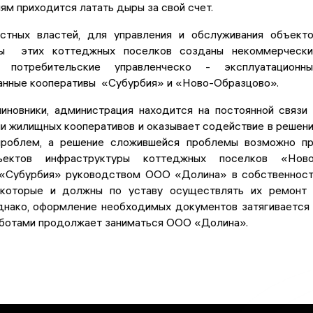
м приходится латать дыры за свой счет.
тных властей, для управления и обслуживания объект
ры этих коттеджных поселков созданы некоммерчески
потребительские управленческо - эксплуатационны
анные кооперативы «Субурбия» и «Ново-Образцово».
чиновники, администрация находится на постоянной связи
и жилищных кооперативов и оказывает содействие в решен
проблем, а решение сложившейся проблемы возможно п
ъектов инфраструктуры коттеджных поселков «Ново
«Субурбия» руководством ООО «Долина» в собственнос
 которые и должны по уставу осуществлять их ремонт
днако, оформление необходимых документов затягивается
ботами продолжает заниматься ООО «Долина».