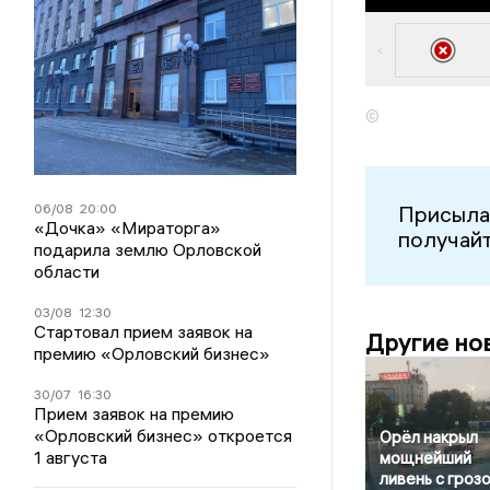
©
06/08
20:00
Присыла
«Дочка» «Мираторга»
получайт
подарила землю Орловской
области
03/08
12:30
Стартовал прием заявок на
Другие но
премию «Орловский бизнес»
30/07
16:30
Прием заявок на премию
«Орловский бизнес» откроется
Орёл накрыл
1 августа
мощнейший
ливень с грозо