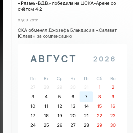
«Рязань-ВДВ» победила на ЦСКА-Арене со
счётом 4:2
07/08
20:31
СКА обменял Джозефа Бландиси в «Салават
Юлаев» за компенсацию
АВГУСТ
2026
Пн
Вт
Ср
Чт
Пт
Сб
Вс
27
28
29
30
31
1
2
3
4
5
6
7
8
9
10
11
12
13
14
15
16
17
18
19
20
21
22
23
24
25
26
27
28
29
30