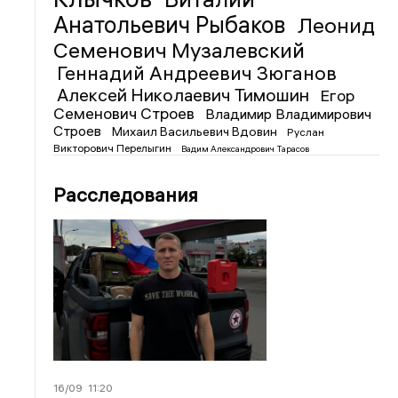
Анатольевич Рыбаков
Леонид
Семенович Музалевский
Геннадий Андреевич Зюганов
Алексей Николаевич Тимошин
Егор
Семенович Строев
Владимир Владимирович
Строев
Михаил Васильевич Вдовин
Руслан
Викторович Перелыгин
Вадим Александрович Тарасов
Расследования
16/09
11:20