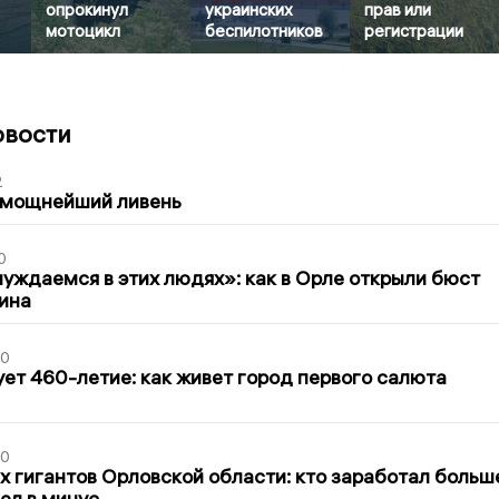
опрокинул
украинских
прав или
мотоцикл
беспилотников
регистрации
овости
2
 мощнейший ливень
0
уждаемся в этих людях»: как в Орле открыли бюст
ина
30
ет 460-летие: как живет город первого салюта
30
х гигантов Орловской области: кто заработал больш
шел в минус