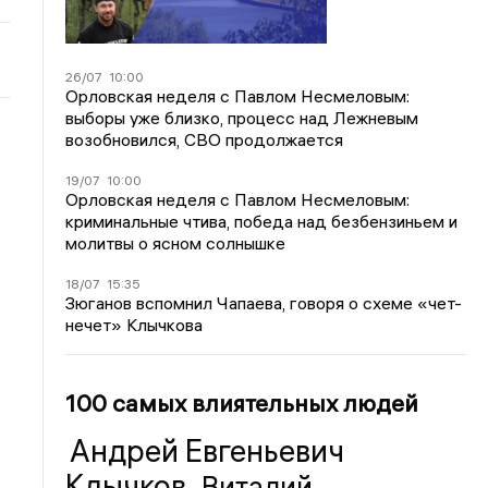
26/07
10:00
Орловская неделя с Павлом Несмеловым:
выборы уже близко, процесс над Лежневым
возобновился, СВО продолжается
19/07
10:00
Орловская неделя с Павлом Несмеловым:
криминальные чтива, победа над безбензиньем и
молитвы о ясном солнышке
18/07
15:35
Зюганов вспомнил Чапаева, говоря о схеме «чет-
нечет» Клычкова
100 самых влиятельных людей
Андрей Евгеньевич
Клычков
Виталий