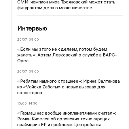
СМИ: чемпион мира Трояновский может стать
фигурантом дела о мошенничестве
Интервью
25/07
09:00
«Если мы этого не сделаем, потом будем
жалеть»: Артем Левковский о службе в БАРС-
Орел
20/07
09:00
«Ребятам намного страшнее»: Ирина Салтанова
из «Vойска Zаботы» о новых вызовах для
волонтеров
15/06
14:30
«Гармаш нас вообще инопланетянами считал»:
Роман Киселев об орловских техно-жрецах,
праймериз ЕР и проблеме Центробанка