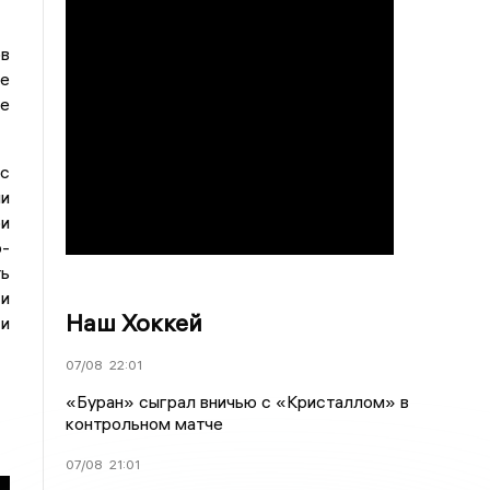
ов
е
е
 с
ии
ри
-
ть
 и
Наш Хоккей
 и
07/08
22:01
«Буран» сыграл вничью с «Кристаллом» в
контрольном матче
07/08
21:01