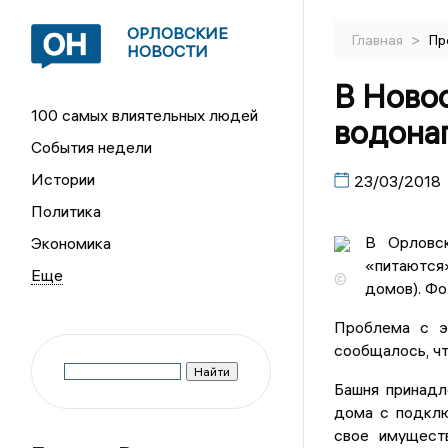
ОРЛОВСКИЕ
>
Главная
Пр
НОВОСТИ
В Новоо
100 самых влиятельных людей
водона
События недели
Истории
23/03/2018
Политика
В Орловск
Экономика
«питаются
©
домов). Фо
Проблема с э
сообщалось, чт
Башня принадл
дома с подклю
свое имущест