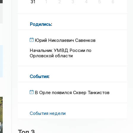
31
1
2
3
4
5
6
Родились
:
Юрий Николаевич Савенков
Начальник УМВД России по
Орловской области
События
:
В Орле появился Сквер Танкистов
События недели
П
з
Топ 3