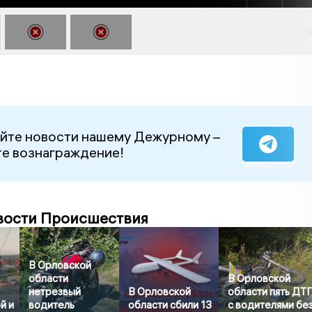
йте новости нашему Дежурному –
е вознаграждение!
вости Происшествия
В Орловской
области
В Орловской
нетрезвый
В Орловской
области пять ДТ
й и
водитель
области сбили 13
с водителями бе