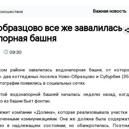
Важная новость
оисшествия
бразцово все же завалилась
порная башня
09:30
ом районе завалилась водонапорная башня, от котор
» два коттеджных поселка Ново-Образцово и Субурбия (3
тографии появились в социальных сетях.
той водонапорной башней началась неделю назад, ког
о из башни бьет фонтан.
ежит компании «Долина», которая реализовывала участки
ченными коммуникациями. Она же должна была содержа
во в надлежащем состоянии, но обанкротилась. Поэто