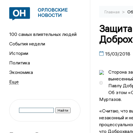
ОРЛОВСКИЕ
>
Главная
Об
НОВОСТИ
Защита
100 самых влиятельных людей
Доброх
События недели
Истории
15/03/2018
Политика
Сторона за
Экономика
вынесенный
©
Павлу Добр
Об этом «
Муртазов.
«Считаю, что в
незаконный и н
процессуальног
что Доброхвало