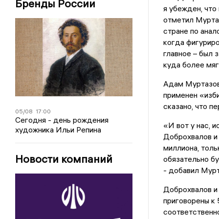
Бренды России
я убежден, что
отметил Муртаз
стране по анал
когда фигуриро
главное – был 
куда более мяг
Адам Муртазов 
применен «изби
сказано, что п
05/08
17:00
Сегодня - день рождения
«И вот у нас,
художника Ильи Репина
Доброхвалов и 
миллиона, толь
Новости компаний
обязательно бу
- добавил Мурт
Доброхвалов и
приговорены к 
соответственно