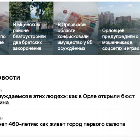
В Мценском
В Орловской
районе
области
Орловцев
 по
благоустроили
конфисковали
предупредили о
ше
два братских
имущество у 85
мошенниках в
захоронения
осуждённых
соцсетях и играх
овости
0
уждаемся в этих людях»: как в Орле открыли бюст
ина
30
ет 460-летие: как живет город первого салюта