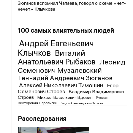
Зюганов вспомнил Чапаева, говоря о схеме «чет-
нечет» Клычкова
100 самых влиятельных людей
Андрей Евгеньевич
Клычков
Виталий
Анатольевич Рыбаков
Леонид
Семенович Музалевский
Геннадий Андреевич Зюганов
Алексей Николаевич Тимошин
Егор
Семенович Строев
Владимир Владимирович
Строев
Михаил Васильевич Вдовин
Руслан
Викторович Перелыгин
Вадим Александрович Тарасов
Расследования