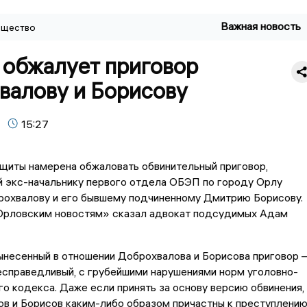
Важная новость
щество
 обжалует приговор
валову и Борисову
15:27
щиты намерена обжаловать обвинительный приговор,
 экс-начальнику первого отдела ОБЭП по городу Орлу
охвалову и его бывшему подчиненному Дмитрию Борисову.
Орловским новостям» сказал адвокат подсудимых Адам
ынесенный в отношении Доброхвалова и Борисова приговор –
есправедливый, с грубейшими нарушениями норм уголовно-
о кодекса. Даже если принять за основу версию обвинения,
в и Борисов каким-либо образом причастны к преступлению