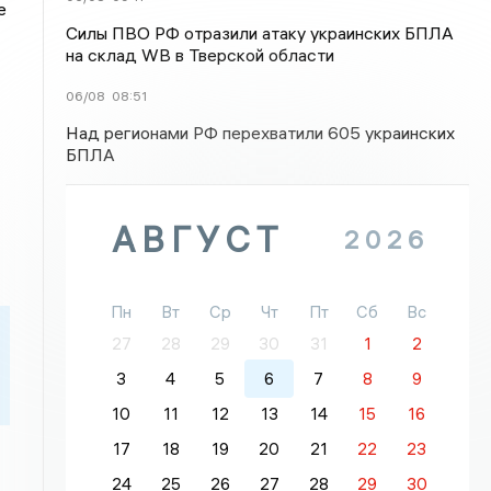
е
Силы ПВО РФ отразили атаку украинских БПЛА
на склад WB в Тверской области
06/08
08:51
Над регионами РФ перехватили 605 украинских
БПЛА
АВГУСТ
2026
Пн
Вт
Ср
Чт
Пт
Сб
Вс
27
28
29
30
31
1
2
3
4
5
6
7
8
9
10
11
12
13
14
15
16
17
18
19
20
21
22
23
24
25
26
27
28
29
30