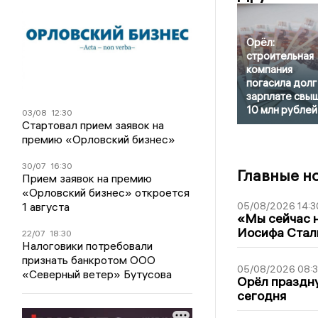
Орёл:
строительная
компания
погасила долг
зарплате свы
10 млн рублей
03/08
12:30
Стартовал прием заявок на
премию «Орловский бизнес»
30/07
16:30
Главные н
Прием заявок на премию
«Орловский бизнес» откроется
1 августа
05/08/2026 14:3
«Мы сейчас н
Иосифа Стал
22/07
18:30
Налоговики потребовали
признать банкротом ООО
05/08/2026 08:
«Северный ветер» Бутусова
Орёл праздну
сегодня