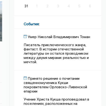
31
1
2
3
4
5
6
События
:
Умер Николай Владимирович Томан
Писатель приключенческого жанра,
фантаст. В истории отечественной
литературы он остался проводником
между двумя мирами: реальностью и
мечтой.
Принято решение о почитании
священномученика Кукши
покровителем Орловско-Ливенской
епархии
Учение Христа Кукша проповедовал в
поселениях, расположенных на