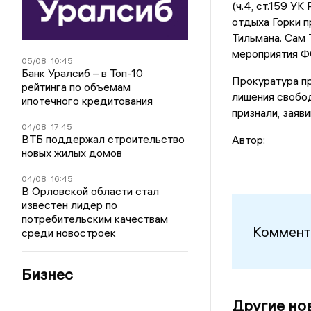
(ч.4, ст.159 У
отдыха Горки п
Тильмана. Сам 
мероприятия Ф
05/08
10:45
Банк Уралсиб – в Топ-10
Прокуратура пр
рейтинга по объемам
лишения свобод
ипотечного кредитования
признали, заяв
04/08
17:45
ВТБ поддержал строительство
Автор:
новых жилых домов
04/08
16:45
В Орловской области стал
известен лидер по
потребительским качествам
Коммент
среди новостроек
Бизнес
Другие но