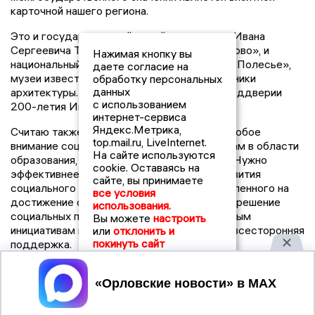
карточной нашего региона.
Это и государственный музей-заповедник Ивана
Сергеевича Тургенева «Спасское-Лутовиново», и
Нажимая кнопку вы
национальный природный парк «Орловское Полесье»,
даете согласие на
музеи известных русских писателей, памятники
обработку персональных
данных
архитектуры. Это особенно актуально в преддверии
с использованием
200-летия Ивана Сергеевича Тургенева.
интернет-сервиса
Яндекс.Метрика,
Считаю также, что нам следует уделить особое
top.mail.ru, LiveInternet.
внимание социальным проектам: инициативам в области
На сайте используются
образования, здравоохранения и культуры. Нужно
cookie. Оставаясь на
эффективнее использовать механизмы развития
сайте, вы принимаете
социального предпринимательства, направленного на
все условия
достижение общественно полезных целей, решение
использования.
социальных проблем в обществе. Социальным
Вы можете
настроить
инициативам и инвестициям будет оказана всесторонняя
или
отклонить и
покинуть сайт
поддержка.
В 2018 году мы будем развивать наметившуюся
Принять
положительную тенденцию роста открытости власти,
обеспечения доступа к информации о деятельности
всех государственных органов. Публичным должно