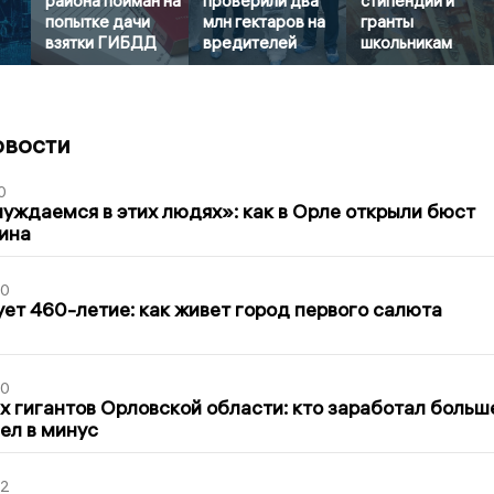
района пойман на
проверили два
стипендии и
попытке дачи
млн гектаров на
гранты
взятки ГИБДД
вредителей
школьникам
овости
0
уждаемся в этих людях»: как в Орле открыли бюст
ина
30
ет 460-летие: как живет город первого салюта
30
х гигантов Орловской области: кто заработал больш
шел в минус
02