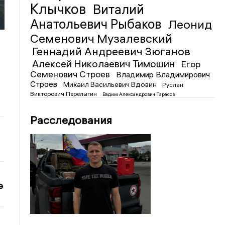
Клычков
Виталий
Анатольевич Рыбаков
Леонид
Семенович Музалевский
Геннадий Андреевич Зюганов
Алексей Николаевич Тимошин
Егор
Семенович Строев
Владимир Владимирович
Строев
Михаил Васильевич Вдовин
Руслан
Викторович Перелыгин
Вадим Александрович Тарасов
Расследования
е