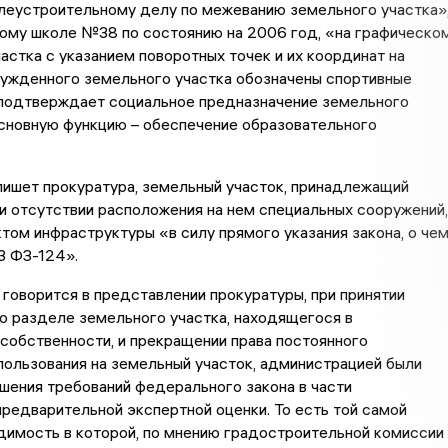
леустроительному делу по межеванию земельного участка»
ому школе №38 по состоянию на 2006 год, «на графическо
астка с указанием поворотных точек и их координат на
чужденного земельного участка обозначены спортивные
 подтверждает социальное предназначение земельного
основную функцию – обеспечение образовательного
пишет прокуратура, земельный участок, принадлежащий
и отсутствии расположения на нем специальных сооружений,
том инфраструктуры «в силу прямого указания закона, о че
13 ФЗ-124».
 говорится в представлении прокуратуры, при принятии
о разделе земельного участка, находящегося в
собственности, и прекращении права постоянного
пользования на земельный участок, администрацией были
шения требований федерального закона в части
редварительной экспертной оценки. То есть той самой
димость в которой, по мнению градостроительной комиссии 