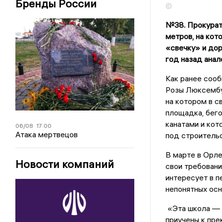
Бренды России
©
№38. Прокурату
метров, на ко
«свечку» и дор
год назад анал
Как ранее соо
Розы Люксембур
на котором в с
площадка, бего
канатами и кот
06/08
17:00
Атака мертвецов
под строительс
В марте в Орле
Новости компаний
свои требовани
интересует в пе
непонятных осн
«Эта школа — 
приучены к пре