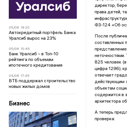
директор, бере
права детей, т
инфраструктурн
ФЗ-124 «Об осн
05/08
19:20
Автокредитный портфель Банка
После публичны
Уралсиб вырос на 23%
составленных п
представление 
05/08
10:45
Банк Уралсиб – в Топ-10
неточностями. 
рейтинга по объемам
825 человек (в
ипотечного кредитования
цифра 1296); к
отвечает градо
04/08
17:45
ВТБ поддержал строительство
действующим з
новых жилых домов
объектам социа
содержится в з
архитектора об
Бизнес
А теперь предл
проверка: