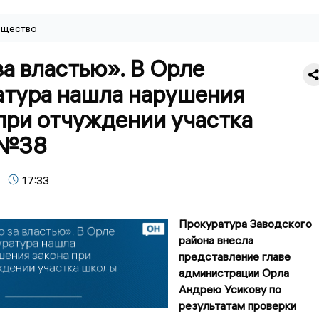
щество
а властью». В Орле
атура нашла нарушения
при отчуждении участка
 №38
17:33
Прокуратура Заводского
района внесла
представление главе
администрации Орла
Андрею Усикову по
результатам проверки