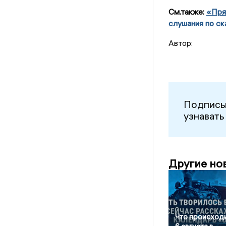
См.также:
«Пря
слушания по ск
Автор:
Подписы
узнавать
Другие но
Что происход