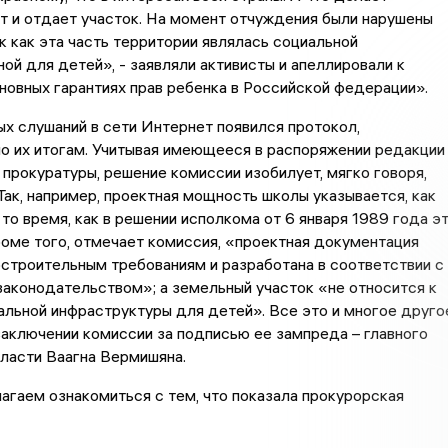
т и отдает участок. На момент отчуждения были нарушены
ак как эта часть территории являлась социальной
ой для детей», - заявляли активисты и апеллировали к
овных гарантиях прав ребенка в Российской федерации».
х слушаний в сети Интернет появился протокол,
о их итогам. Учитывая имеющееся в распоряжении редакции
прокуратуры, решение комиссии изобилует, мягко говоря,
Так, например, проектная мощность школы указывается, как
 то время, как в решении исполкома от 6 января 1989 года э
роме того, отмечает комиссия, «проектная документация
строительным требованиям и разработана в соответствии с
аконодательством»; а земельный участок «не относится к
льной инфраструктуры для детей». Все это и многое друго
аключении комиссии за подписью ее зампреда – главного
ласти Ваагна Вермишяна.
агаем ознакомиться с тем, что показала прокурорская