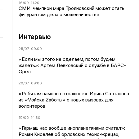
16/09
11:20
СМИ: чемпион мира Трояновский может стать
фигурантом дела о мошенничестве
Интервью
25/07
09:00
«Если мы этого не сделаем, потом будем
жалеть»: Артем Левковский о службе в БАРС-
Орел
20/07
09:00
«Ребятам намного страшнее»: Ирина Салтанова
из «Vойска Zаботы» о новых вызовах для
волонтеров
15/06
14:30
«Гармаш нас вообще инопланетянами считал»:
Роман Киселев об орловских техно-жрецах,