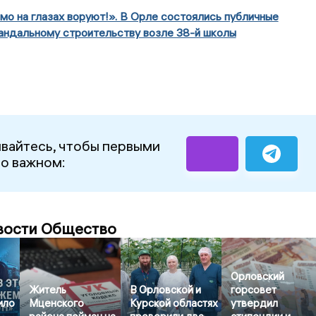
мо на глазах воруют!». В Орле состоялись публичные
андальному строительству возле 38-й школы
вайтесь, чтобы первыми
 о важном:
вости Общество
Орловский
Житель
В Орловской и
горсовет
ило
Мценского
Курской областях
утвердил