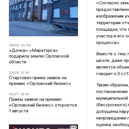
«Согласно зем
предоставленн
изображении уч
территории от
площадки, что
участка и его 
процесса».
06/08
20:00
«Дочка» «Мираторга»
Вместе с тем, 
подарила землю Орловской
школе, даже пр
области
является объек
03/08
12:30
говорит п.3 ст.
Стартовал прием заявок на
премию «Орловский бизнес»
Таким образом,
постановления 
30/07
16:30
муниципальной 
Прием заявок на премию
(бессрочного) 
«Орловский бизнес» откроется
1 августа
допущены нару
непроведения п
оценки, необхо