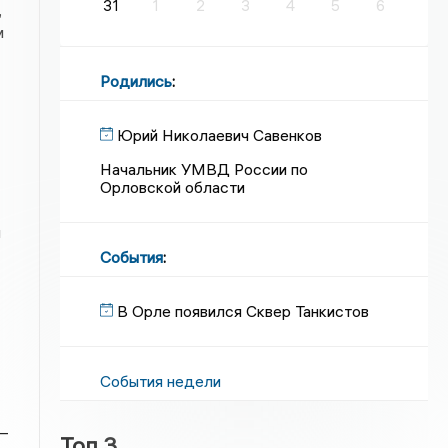
31
1
2
3
4
5
6
,
м
Родились
:
Юрий Николаевич Савенков
Начальник УМВД России по
Орловской области
м
События
:
В Орле появился Сквер Танкистов
События недели
–
Топ 3