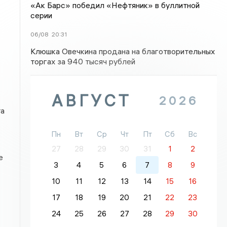
«Ак Барс» победил «Нефтяник» в буллитной
серии
06/08
20:31
Клюшка Овечкина продана на благотворительных
торгах за 940 тысяч рублей
АВГУСТ
2026
та
Пн
Вт
Ср
Чт
Пт
Сб
Вс
27
28
29
30
31
1
2
е
3
4
5
6
7
8
9
10
11
12
13
14
15
16
17
18
19
20
21
22
23
24
25
26
27
28
29
30