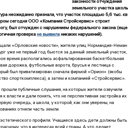
законности отчуждения
земельного участка школ
ра неожиданно признала, что участок площадью 5,6 тыс. кв
тором сегодня ООО «Компания Стройсервис» строит
огу, был отчужден с нарушением федерального закона (еще
огичная проверка
не выявила
никаких нарушений).
бщали «Орловские новости», жители улиц Нормандия-Неман
г уже не первый год бьются за данный земельный участок,
вое время располагались асфальтированная баскетбольная
вая дорожка, футбольные ворота, брусья и лестница с
орый был приватизирован сначала фирмой «Орион» (якобы
тво спорткомплекса), а затем и компанией «Стройсервис».
 прошли публичные слушания, на которых жители озвучили
я к власти и дали понять, что не перспективная застройка их
рвую очередь, а школа, у которой, как они уверены, на
ованиях отняли часть земли.
эстетического профиля. Учащиеся здесь дети должны быть
красному, что в интересах всей страны. А что делает