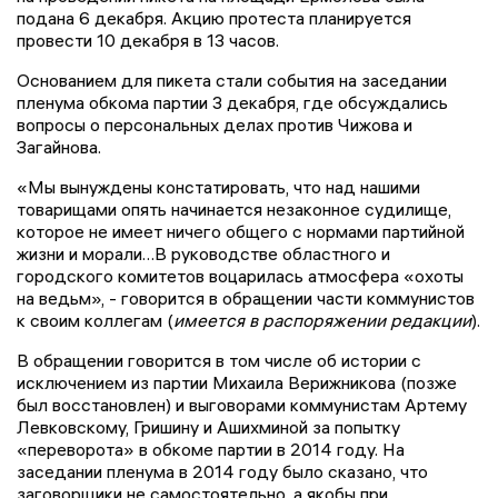
подана 6 декабря. Акцию протеста планируется
провести 10 декабря в 13 часов.
Основанием для пикета стали события на заседании
пленума обкома партии 3 декабря, где обсуждались
вопросы о персональных делах против Чижова и
Загайнова.
«Мы вынуждены констатировать, что над нашими
товарищами опять начинается незаконное судилище,
которое не имеет ничего общего с нормами партийной
жизни и морали…В руководстве областного и
городского комитетов воцарилась атмосфера «охоты
на ведьм», - говорится в обращении части коммунистов
к своим коллегам (
имеется в распоряжении редакции
).
В обращении говорится в том числе об истории с
исключением из партии Михаила Верижникова (позже
был восстановлен) и выговорами коммунистам Артему
Левковскому, Гришину и Ашихминой за попытку
«переворота» в обкоме партии в 2014 году. На
заседании пленума в 2014 году было сказано, что
заговорщики не самостоятельно, а якобы при