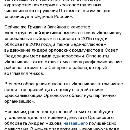
кураторстве некоторых высокопоставленных
чиновников из окружения Потомского и имеющих
«прописку» в «Единой России».
Сейчас же Гришин и Загайнов в качестве
«конструктивной критики» вменяют в вину Иконникову
«провальные выборы» в горсовет в 2015 году, и
облсовет в 2016 году, а также «единогласное»
выдвижение лидера орловских коммунистов в Совет
Федерации местными единороссами. Оппоненты
Иконникова также ставят ему в вину расформирование
районного комитета Северного района, который
возглавлял Чижов.
В своем обращении оппоненты Иконникова в том числе
просят товарищей дать оценку его действиям,
«раскалывающим Орловскую областную партийную
организацию».
Напомним, ранее следственный комитет возбудил
уголовное дело в отношении депутата Орловского
облсовета Андрея Чижова,
назвавшего
полицейских
фашистами. В момент задержания Чижов находился в