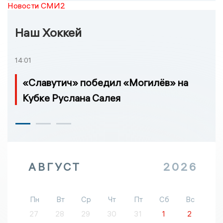
Новости СМИ2
Наш Хоккей
14:01
«Славутич» победил «Могилёв» на
Кубке Руслана Салея
АВГУСТ
2026
Пн
Вт
Ср
Чт
Пт
Сб
Вс
27
28
29
30
31
1
2