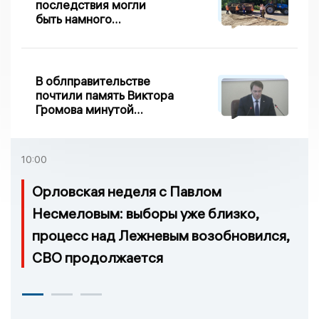
последствия могли
быть намного
серьезнее: Вдовин о
сходе песка на
Дворянке
В облправительстве
почтили память Виктора
Громова минутой
молчания
10:00
Орловская неделя с Павлом
Несмеловым: выборы уже близко,
процесс над Лежневым возобновился,
СВО продолжается