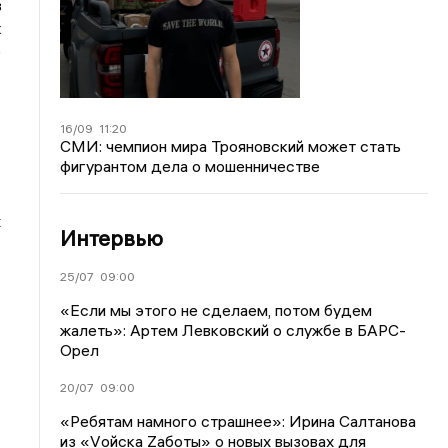
в
к
е
16/09
11:20
СМИ: чемпион мира Трояновский может стать
фигурантом дела о мошенничестве
х
Интервью
25/07
09:00
«Если мы этого не сделаем, потом будем
жалеть»: Артем Левковский о службе в БАРС-
Орел
20/07
09:00
«Ребятам намного страшнее»: Ирина Салтанова
из «Vойска Zаботы» о новых вызовах для