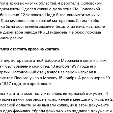
ся в архивах многих областей. Я работал в Орловском
 документы. Сделал копию с дела отца. По Орловской
бозначено 22 человека. Надо было «вычистить» их. И
Д занималось подготовкой материалов. С тем, чтобы
ски были составлены заранее. Беды отца начались после
те директора завода №5 Дандыкина. На бюро горкома
оили разнос.
ался отстоять право на критику.
а директора шпагатной фабрики Маринина в связях с ним,
», был обвинен и мой отец. 13 ноября 1937 года его
артии. Потрясенный отец взялся за перо и написал в
митет. Письмо ушло в Москву 15 ноября. А ровно через 10
я 1937 года, его арестовали.
ды, кстати, я смог получить очень интересный документ. Я
 приведения приговора в исполнение и мне дали список на 
ловской области. Мне выдали копию, но в этом документе
о одну фамилию. Убрали фамилию, кто подписал документ и