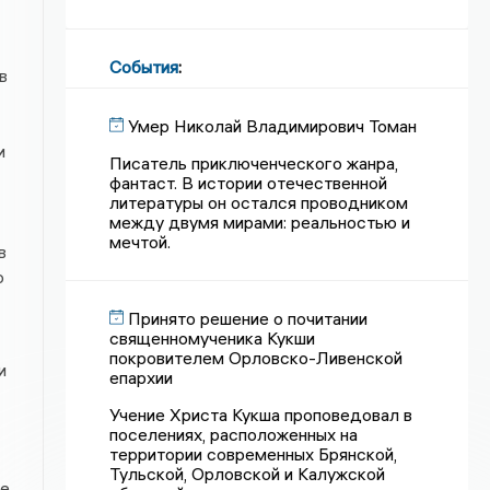
События
:
в
Умер Николай Владимирович Томан
и
Писатель приключенческого жанра,
фантаст. В истории отечественной
литературы он остался проводником
между двумя мирами: реальностью и
мечтой.
в
о
Принято решение о почитании
священномученика Кукши
покровителем Орловско-Ливенской
и
епархии
Учение Христа Кукша проповедовал в
поселениях, расположенных на
территории современных Брянской,
Тульской, Орловской и Калужской
не