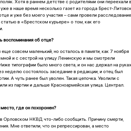
н поляк. Хотя в раннем детстве с родителями они переехали 
уже в наше время несколько газет из города Брест-Литовс
отце и уже без моего участия – сами провели расследовани
 статью в «Брестском курьере» о том, как его
и.
сь воспоминания об отце?
л еще совсем маленький, но осталось в памяти, как 7 ноября
мной и с сестрой на улицу Ленинскую и мы смотрели
иже типографии было много света, и он нас держал на рука
ез неделю состоялось заседание в редакции, и отец был
тии. А чуть ранее был уволен. Такая цепочка. Уволили с
или из партии и дальше Красноармейская улица. Централ.
 место, где он похоронен?
 в Орловском НКВД что-либо сообщить. Причину смерти,
ния. Мне ответили, что он репрессирован, а место