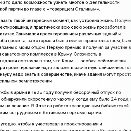
и это дало возможность узнать многое о деятельности
ой партии во главе с «товарищем Сталиным».
азать такой интересный момент, как устроена жизнь. Получи
ктировщика, я практически всю свою жизнь проработал в
итутах. Занимался проектированием различных зданий и
оба проекта, за которые я был отмечен правительством, был
связаны с моим отцом. Первую премию я получил за участие в
 санаторного комплекса в Крыму. Сложность в
 здания состояла в том, что Крым — особая, сейсмически
При проектировании надо заложить расчетную сейсмичность 
у науку надо знать в совершенстве, иначе здания могут прост
сильном землетрясении.
жбы в армии в 1925 году получил бессрочный отпуск по
о обнаружили скоротечную чахотку, когда ему было 24 года, 
ым на лечение. В Ялте он работал заведующим библиотекой,
ким сотрудником в Ялтинском горкоме партии.
угодно, чтобы я участвовал в проектировании и
большого санаторно-курортного комплекса в Крыму в райо