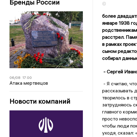
Бренды России
©
более двадцати
январе 1938 го
родственникам 
расстрел. Памя
в рамках прое
сыном редактор
собирал данные
- Сергей Иван
06/08
17:00
Атака мертвецов
- Я считаю, чт
рассказывать д
творилось в ст
Новости компаний
затрудняюсь ск
главного корми
просто невоспо
чтобы люди пом
уходя, сказал: