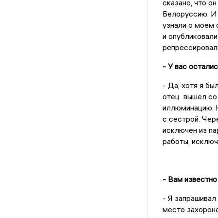
сказано, что о
Белоруссию. И 
узнали о моем 
и опубликовали
репрессировал
- У вас остали
- Да, хотя я бы
отец вышел со 
иллюминацию. Н
с сестрой. Чер
исключен из пар
работы, исключ
- Вам известно
- Я запрашивал
место захороне