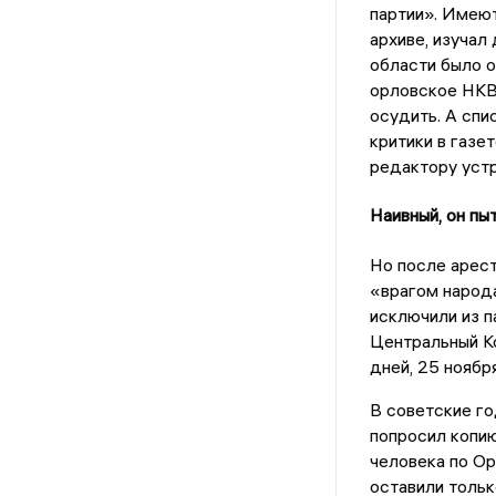
партии». Имеют
архиве, изучал
области было о
орловское НКВ
осудить. А спи
критики в газе
редактору устр
Наивный, он пыт
Но после арест
«врагом народа
исключили из п
Центральный Ко
дней, 25 ноябр
В советские го
попросил копию
человека по Ор
оставили тольк