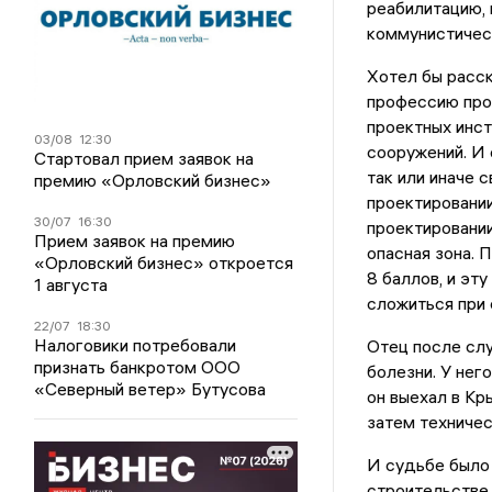
реабилитацию, 
коммунистическ
Хотел бы расск
профессию прое
проектных инст
03/08
12:30
сооружений. И 
Стартовал прием заявок на
так или иначе 
премию «Орловский бизнес»
проектировании
30/07
16:30
проектировании
Прием заявок на премию
опасная зона. 
«Орловский бизнес» откроется
8 баллов, и эт
1 августа
сложиться при 
22/07
18:30
Налоговики потребовали
Отец после слу
признать банкротом ООО
болезни. У нег
«Северный ветер» Бутусова
он выехал в Кр
затем техничес
И судьбе было 
строительстве 