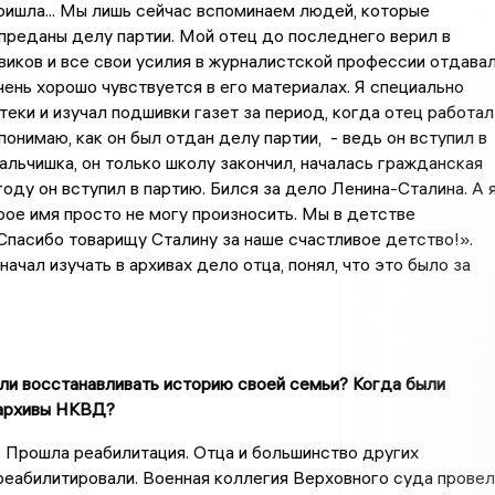
ришла... Мы лишь сейчас вспоминаем людей, которые
преданы делу партии. Мой отец до последнего верил в
иков и все свои усилия в журналистской профессии отдава
чень хорошо чувствуется в его материалах. Я специально
теки и изучал подшивки газет за период, когда отец работал
понимаю, как он был отдан делу партии, - ведь он вступил в
Мальчишка, он только школу закончил, началась гражданская
году он вступил в партию. Бился за дело Ленина-Сталина. А 
рое имя просто не могу произносить. Мы в детстве
Спасибо товарищу Сталину за наше счастливое детство!».
начал изучать в архивах дело отца, понял, что это было за
али восстанавливать историю своей семьи? Когда были
архивы НКВД?
. Прошла реабилитация. Отца и большинство других
еабилитировали. Военная коллегия Верховного суда провел