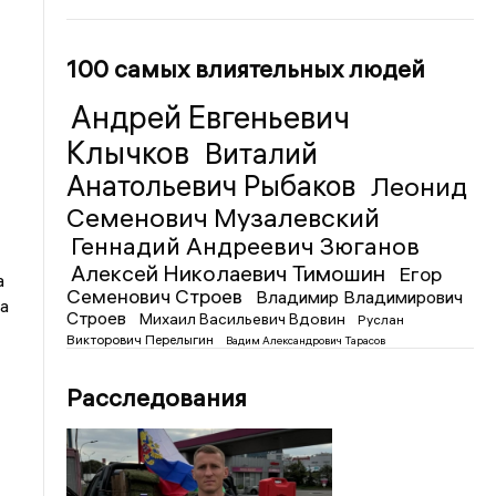
100 самых влиятельных людей
Андрей Евгеньевич
Клычков
Виталий
Анатольевич Рыбаков
Леонид
Семенович Музалевский
Геннадий Андреевич Зюганов
Алексей Николаевич Тимошин
Егор
а
Семенович Строев
Владимир Владимирович
а
Строев
Михаил Васильевич Вдовин
Руслан
Викторович Перелыгин
Вадим Александрович Тарасов
Расследования