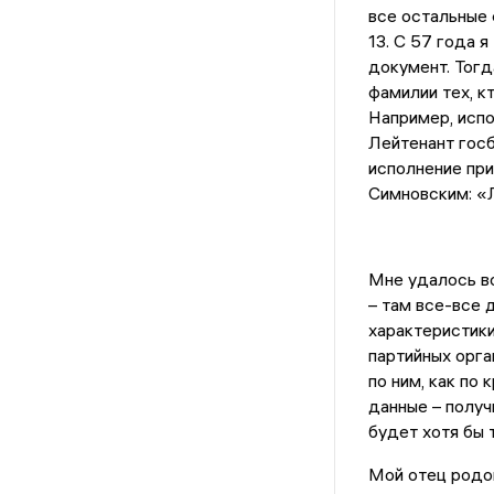
все остальные 
13. С 57 года 
документ. Тогд
фамилии тех, к
Например, испо
Лейтенант госб
исполнение при
Симновским: «Л
Мне удалось во
– там все-все 
характеристики
партийных орга
по ним, как по 
данные – получ
будет хотя бы 
Мой отец родом