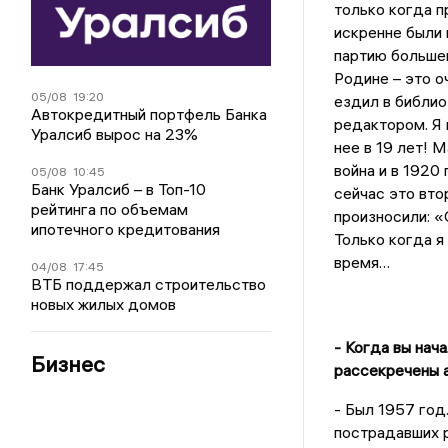
только когда п
искренне были 
партию большев
Родине – это о
05/08
19:20
ездил в библио
Автокредитный портфель Банка
редактором. Я 
Уралсиб вырос на 23%
нее в 19 лет! 
война и в 1920 
05/08
10:45
Банк Уралсиб – в Топ-10
сейчас это вто
рейтинга по объемам
произносили: «
ипотечного кредитования
Только когда я 
время…
04/08
17:45
ВТБ поддержал строительство
новых жилых домов
- Когда вы нач
Бизнес
рассекречены 
- Был 1957 год
пострадавших р