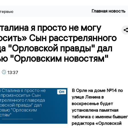
Главная новость
тервью
алина я просто не могу
осить» Сын расстрелянного
да "Орловской правды" дал
ью "Орловским новостям"
13:37
В Орле на доме №14 по
улице Ленина в
воскресенье будет
установлена памятная
табличка с именем бывше
редактора «Орловской