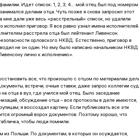
фамилии. Идет список: 1, 2, 3, 4… мой отец был под номером
я занимался делами отца. Чуть позже я снова запросил этот
а мне дали уже весь «расстрельный» список, но удалили
то исполнял приговор. Я все равно узнал имена исполнителей.
лнителем расстрела отца был лейтенант Ливенсон.
езопасности орловского НКВД. Естественно, приговор в
водил не он один. Но ему было написано начальником НКВД
ивенсону лично к исполнению».
сстановить все, что произошло с отцом по материалам дел
документы, встречи, очные ставки, даже запрос коллегии суд
 на отца в вуз, где учился мой отец. Было заседание
низаций, обсуждение отца – все протоколы в деле имеются,
крупицам, я воссоздал картину. Если публиковать все эти
ится огромный ворох документов. Поэтому хорошо, что
табличка, чтобы люди помнили.
 из Польши. По документам, в которых он осуждается,