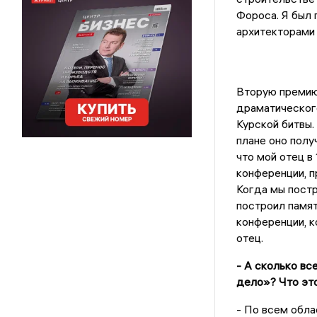
Фороса. Я был 
архитекторами 
Вторую премию 
драматического
Курской битвы.
плане оно полу
что мой отец в
конференции, п
Когда мы постро
построил памят
конференции, к
отец.
- А сколько вс
дело»? Что это
- По всем обла