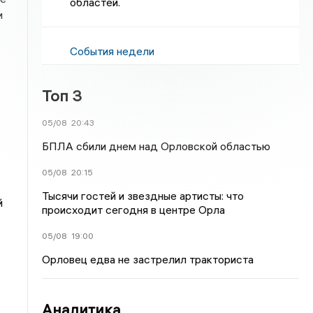
областей.
и
События недели
Топ 3
05/08
20:43
БПЛА сбили днем над Орловской областью
05/08
20:15
Тысячи гостей и звездные артисты: что
й
происходит сегодня в центре Орла
05/08
19:00
Орловец едва не застрелил тракториста
Аналитика