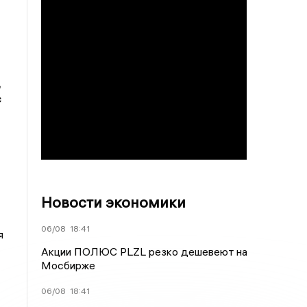
,
с
Новости экономики
06/08
18:41
я
Акции ПОЛЮС PLZL резко дешевеют на
Мосбирже
06/08
18:41