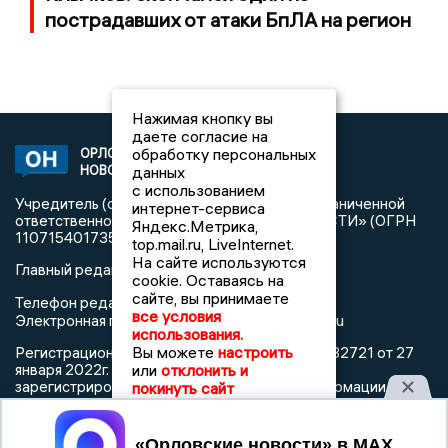
пострадавших от атаки БпЛА на регион
Нажимая кнопку вы
даете согласие на
обработку персональных
ОРЛОВСКИЕ
2014 © NEWSOREL.RU | СИ
НОВОСТИ
данных
«Орловские новости»
с использованием
Учредитель (соучредители): Общество с ограниченной
интернет-сервиса
ответственностью «РЕГИОНАЛЬНЫЕ НОВОСТИ» (ОГРН
Яндекс.Метрика,
1107154017354)
top.mail.ru, LiveInternet.
На сайте используются
Главный редактор: Кабанова И.А.
cookie. Оставаясь на
сайте, вы принимаете
+7 (4862) 25-24-23
Телефон редакции:
все условия
info@newsorel.ru
Электронная почта редакции:
использования.
Вы можете
настроить
Регистрационный номер: серия Эл № ФС77-82721 от 27
января 2022г. согласно выписке из реестра
или
отклонить и
зарегистрированных средств массовой информации
покинуть сайт
выдана Федеральной службой по надзору в сфере связи,
информационных технологий и массовых коммуникаций
Принять