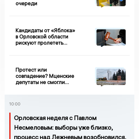
очереди
Кандидаты от «Яблока»
в Орловской области
рискуют пролететь
мимо выборов
Протест или
совпадение? Мценские
депутаты не смогли
проголосовать за новый
порядок избрания мэра
10:00
Орловская неделя с Павлом
Несмеловым: выборы уже близко,
процесс над Лежневым возобновился,