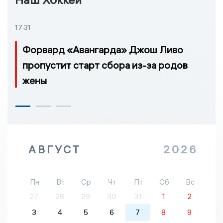
17:31
Форвард «Авангарда» Джош Ливо
пропустит старт сбора из-за родов
жены
АВГУСТ
2026
Пн
Вт
Ср
Чт
Пт
Сб
Вс
27
28
29
30
31
1
2
3
4
5
6
7
8
9