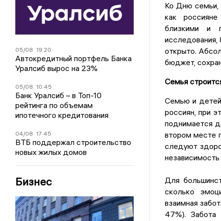
Ко Дню семьи, 
как россияне
близкими и п
исследования, 
открыто. Абсо
05/08
19:20
Автокредитный портфель Банка
бюджет, сохран
Уралсиб вырос на 23%
Семья строится
05/08
10:45
Банк Уралсиб – в Топ-10
Семью и детей
рейтинга по объемам
россиян, при 
ипотечного кредитования
поднимается д
втором месте 
04/08
17:45
ВТБ поддержал строительство
следуют здоро
новых жилых домов
независимость 
Бизнес
Для большинст
сколько эмоци
взаимная забот
47%). Забота