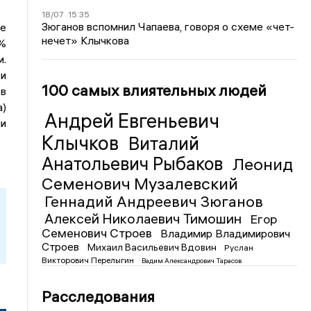
18/07
15:35
Зюганов вспомнил Чапаева, говоря о схеме «чет-
ые
нечет» Клычкова
8%
и.
 и
100 самых влиятельных людей
 в
а)
Андрей Евгеньевич
ми
Клычков
Виталий
Анатольевич Рыбаков
Леонид
Семенович Музалевский
Геннадий Андреевич Зюганов
Алексей Николаевич Тимошин
Егор
Семенович Строев
Владимир Владимирович
Строев
Михаил Васильевич Вдовин
Руслан
Викторович Перелыгин
Вадим Александрович Тарасов
Расследования