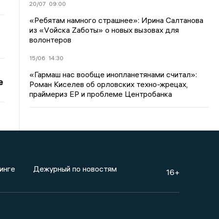
20/07
09:00
«Ребятам намного страшнее»: Ирина Салтанова
из «Vойска Zаботы» о новых вызовах для
волонтеров
15/06
14:30
«Гармаш нас вообще инопланетянами считал»:
е
Роман Киселев об орловских техно-жрецах,
праймериз ЕР и проблеме Центробанка
инге
Дежурный по новостям
16+