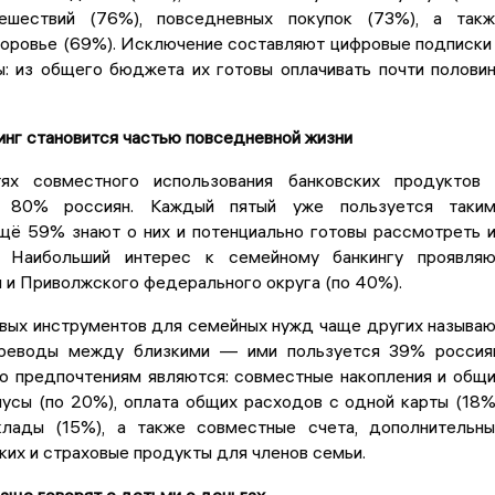
ешествий (76%), повседневных покупок (73%), а так
доровье (69%). Исключение составляют цифровые подписки
ы: из общего бюджета их готовы оплачивать почти полови
нг становится частью повседневной жизни
ях совместного использования банковских продуктов
 80% россиян. Каждый пятый уже пользуется таким
ещё 59% знают о них и потенциально готовы рассмотреть 
е. Наибольший интерес к семейному банкингу проявля
 и Приволжского федерального округа (по 40%).
вых инструментов для семейных нужд чаще других называ
ереводы между близкими — ими пользуется 39% россия
 предпочтениям являются: совместные накопления и общ
усы (по 20%), оплата общих расходов с одной карты (18%
лады (15%), а также совместные счета, дополнительн
ких и страховые продукты для членов семьи.
аще говорят с детьми о деньгах