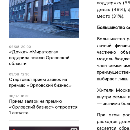
поддержку (55
делах (49%); 
место (31%).
Большинство с
Большинство р
личной финан
06/08
20:00
«Дочка» «Мираторга»
частично объ
подарила землю Орловской
модель бюджет
области
член семьи им
преимуществ
03/08
12:30
выбирает лишь 
Стартовал прием заявок на
премию «Орловский бизнес»
Жители Москв
внутри семьи:
30/07
16:30
Прием заявок на премию
— значимо боль
«Орловский бизнес» откроется
1 августа
При этом рос
расходов долж
касается обра