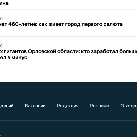
ина
30
ет 460-летие: как живет город первого салюта
30
х гигантов Орловской области: кто заработал больш
шел в минус
2
зданий
Вакансии
Редакция
Реклама
О холд
»