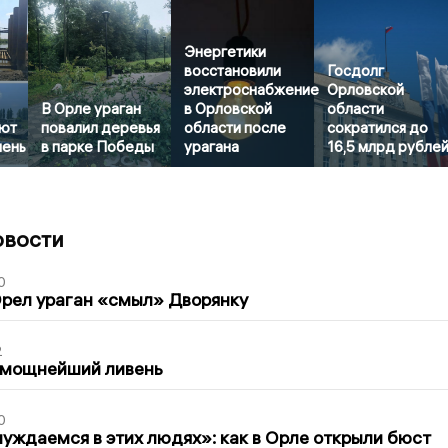
Энергетики
восстановили
Госдолг
электроснабжение
Орловской
В Орле ураган
в Орловской
области
ют
повалил деревья
области после
сократился до
шень
в парке Победы
урагана
16,5 млрд рубле
овости
0
рел ураган «смыл» Дворянку
2
 мощнейший ливень
0
уждаемся в этих людях»: как в Орле открыли бюст