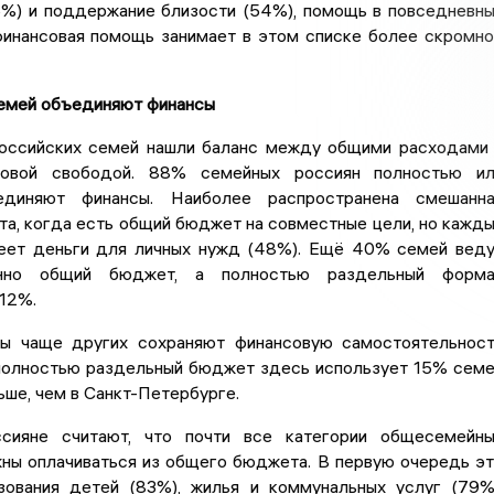
%) и поддержание близости (54%), помощь в повседневн
финансовая помощь занимает в этом списке более скромн
емей объединяют финансы
оссийских семей нашли баланс между общими расходами
совой свободой. 88% семейных россиян полностью ил
единяют финансы. Наиболее распространена смешанна
а, когда есть общий бюджет на совместные цели, но кажд
еет деньги для личных нужд (48%). Ещё 40% семей вед
енно общий бюджет, а полностью раздельный форма
12%.
ы чаще других сохраняют финансовую самостоятельнос
 полностью раздельный бюджет здесь использует 15% сем
ше, чем в Санкт-Петербурге.
сияне считают, что почти все категории общесемейн
ны оплачиваться из общего бюджета. В первую очередь э
зования детей (83%), жилья и коммунальных услуг (79%