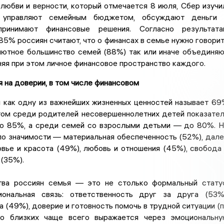
любви и верности, который отмечается 8 июля, Сбер изучи
 управляют семейным бюджетом, обсуждают деньги 
ринимают финансовые решения. Согласно результата
85% россиян считают, что о финансах в семье нужно говори
лютное большинство семей (88%) так или иначе объединя
яя при этом личное финансовое пространство каждого.
 на доверии, в том числе финансовом
 как одну из важнейших жизненных ценностей называет 6
этом среди родителей несовершеннолетних детей показате
о 85%, а среди семей со взрослыми детьми — до 80%. 
по значимости — материальная обеспеченность (52%), дал
вье и красота (49%), любовь и отношения (45%), свобода
(35%).
ва россиян семья — это не столько формальный стату
ональная связь: ответственность друг за друга (53%
а (49%), доверие и готовность помочь в трудной ситуации (
 о близких чаще всего выражается через эмоциональн