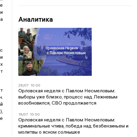
же
 и
Аналитика
на
 с
и
их
ют
26/07
10:00
ют
Орловская неделя с Павлом Несмеловым:
выборы уже близко, процесс над Лежневым
н.
возобновился, СВО продолжается
ий
),
19/07
10:00
ые
Орловская неделя с Павлом Несмеловым:
криминальные чтива, победа над безбензиньем и
молитвы о ясном солнышке