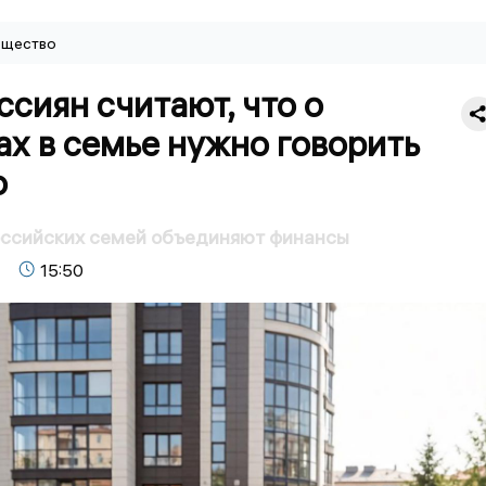
щество
сиян считают, что о
х в семье нужно говорить
о
оссийских семей объединяют финансы
15:50