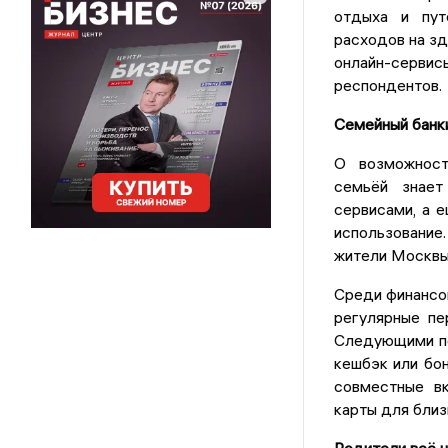
отдыха и пут
расходов на з
онлайн-сервис
респондентов.
Семейный банки
О возможност
семьёй знает
сервисами, а 
использовани
жители Москвы
Среди финансо
регулярные п
Следующими по
кешбэк или бон
совместные вк
карты для близ
Родители всё ч