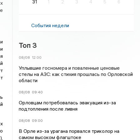
31
1
2
3
4
5
6
ых
ое
События недели
 и
Топ 3
и
я
08/08
12:00
ый
Уплывшие госномера и поваленные ценовые
ут
стелы на АЗС: как стихия прошлась по Орловской
т
области
08/08
09:40
ть
Орловцам потребовалась эвакуация из-за
ей
подтопления после ливня
08/08
09:00
ых
то
В Орле из-за урагана порвался триколор на
самом высоком флагштоке
),