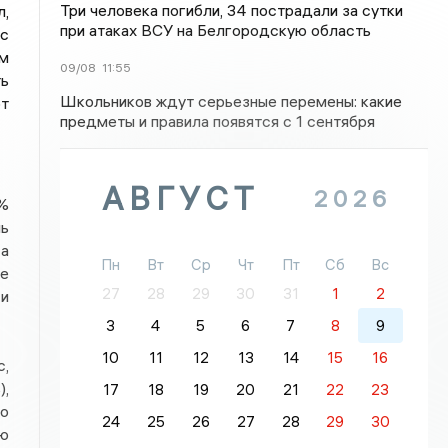
Три человека погибли, 34 пострадали за сутки
л,
при атаках ВСУ на Белгородскую область
с
м
09/08
11:55
ть
Школьников ждут серьезные перемены: какие
ют
предметы и правила появятся с 1 сентября
АВГУСТ
2026
9%
ль
На
Пн
Вт
Ср
Чт
Пт
Сб
Вс
ее
27
28
29
30
31
1
2
 и
3
4
5
6
7
8
9
10
11
12
13
14
15
16
с,
),
17
18
19
20
21
22
23
по
24
25
26
27
28
29
30
ую