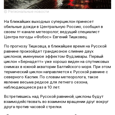
© Региональные новости
На ближайших выходных суперциклон принесет
обильные дожди в Центральную Россию, сообщил в
своем тг-канале метеоролог, ведущий специалист
Центра погоды «Фобос» Евгений Тишковец.
По прогнозу Тишковца, в ближайшее время на Русской
равнине произойдет грандиозное слияние двух
циклонов, именуемое эффектом Фудзивары. Первый
циклон «Бернадетт» уже хорошо виден на спутниковых
снимках в южной акватории Балтийского моря. При этом
термический циклон направляется к Русской равнине с
северного Каспия. По словам метеоролога, такое
явление весьма редкое для летнего сезона,
наблюдающееся раз в 10 лет.
Встретившись над Русской равниной, циклоны будут
взаимодействовать во взаимном вращении друг вокруг
друга против часовой стрелки.