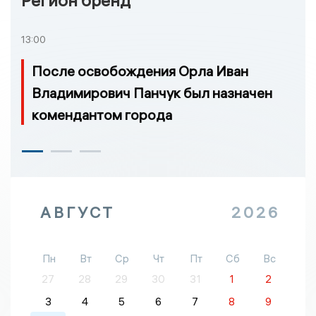
Регион бренд
13:00
После освобождения Орла Иван
Владимирович Панчук был назначен
комендантом города
АВГУСТ
2026
Пн
Вт
Ср
Чт
Пт
Сб
Вс
27
28
29
30
31
1
2
3
4
5
6
7
8
9