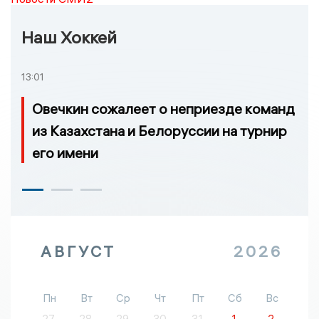
Наш Хоккей
13:01
Овечкин сожалеет о неприезде команд
из Казахстана и Белоруссии на турнир
его имени
АВГУСТ
2026
Пн
Вт
Ср
Чт
Пт
Сб
Вс
27
28
29
30
31
1
2