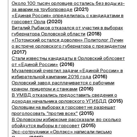
Около 100 тысяч орловцев остались без воды из-
за аварии на трубопроводе
(2021)
«Единая Россия» определилась с кандидатами в
горсовет Орла
(2020)
Виталий Рыбаков отказался от участия в выборах
губернатора Орловской области
(2018)
«Потомский остался доволен» Политолог Лучин
о встрече орловского губернатора с президентом
(2017)
Стали известны кандидаты в Орловский облсовет
от «Единой России»
(2016)
Музалевский очертил задачи «Единой России» в
избирательной кампании 2016 года
(2016)
Орловский завод расплачивается с рабочими
краном, прицепом и станками
(2016)
В УМВД отказались предоставить сведения о
доходах начальника орловского УГИБДД
(2015)
Орловцам на выборах в горсовет не разрешат
проголосовать "против всех"
(2015)
В Орловском избиркоме рассказали, во сколько
обойдутся выборы в горсовет
(2015)
Экс-сотрудники «Орлэкс» написали письмо